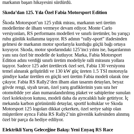
markanın başarı hikayesini sürdürdü.
Skoda’dan 125. Yıla Özel Fabia Motorsport Edition
Škoda Motorsport’un 125 yıllık mirası, markanın seri üretim
modellerine de ilham vermeye devam ediyor. Monte Carlo
versiyonları, RS performans modelleri ve sınırlı üretimler, bu yarışçı
ruhu günlük kullanıma taşıyor. RS adının “rally-sport” ifadesinden
gelmesi de markanın motor sporlarıyla kurduğu güçlü bağı ortaya
koyuyor. Skoda, motor sporlarındaki 125’inci yılını ise, başarılarının
yanı sıra özel bir modelle de kutluyor. Marka, Fabia Motorsport
Edition adını verdiği sınırlı üretim modeliyle ralli mirasını yollara
taşıyor. Sadece 125 adet üretilecek özel seri, Fabia 130 versiyonu
temel alınarak geliştirildi ve 130 kW güç üreten 1.5 TSI motoruyla
şimdiye kadar üretilen en güçlü seri üretim Fabia modeli olarak öne
çıkıyor. Fabia RS Rally2’den ilham alan tasarım detayları, beyaz
gövde rengi, siyah tavan, özel yarış grafiklerinin yanı sıra her
otomobilde yer alan numaralandırılmış plaket ve sahiplerine sunulan
özel koleksiyon kutusu, modeli daha da ayrıcalıklı hale getiriyor. İç
mekanda karbon görünümlü detaylar, sportif koltuklar ve Skoda
Motorsport 125 logoları dikkat çekerken, özel seriye sahip olan
müşterilere ayrıca Fabia RS Rally2’nin güvenlik kafesinden alınmış
özel bir parça da hediye ediliyor.
Elektrikli Yarış Geleceğine Bakış: Yeni Enyaq RS Race