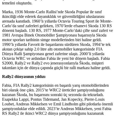
temelini oluşturdu.
Marka, 1936 Monte-Carlo Rallisi’nde Skoda Popular ile sınıf
ikinciliği elde ederek dayanıklılık ve güvenilirliğini uluslararası
arenada kanıtladı. 1960’lı yıllarda Octavia Touring Sport ile Monte-
Carlo’da sınıf zaferleri gelirken, 1970’lerde efsanevi Skoda 130 RS
dönemi başladı. 130 RS, 1977 Monte-Carlo’daki çifte sınıf zaferi ve
1981 Avrupa Binek Otomobiller Şampiyonası başarısıyla Skoda
motor sporları tarihinin simge modellerinden biri haline geldi.
1990’lı yıllarda Favorit ile başarılarını sürdüren Skoda, 1994’te tek
akstan çekişe sahip 2.0 litre altı otomobiller kategorisinde FIA
Dünya Ralli Şampiyonası genel zaferine ulaştı. 2000’li yıllarda
Octavia WRC ve ardından Fabia ile yeni bir dönem başladı. Fabia
S2000, Rally2 ve Rally2 evo jenerasyonlarıyla Škoda, müşteri
takımları için de dünya çapında güçlü bir ralli markası haline geldi.
Rally2 dünyasının yıldızı
Fabia, FIA Rally2 kategorisinin en başarılı yarış otomobillerinden
biri olarak öne çıktı. 2015’te WRC2 üreticiler şampiyonluğunu
kazanan Škoda, bu başarısını sonraki üç sezonda da tekrarladı.
Esapekka Lappi, Pontus Tidemand, Jan Kopecky, Pierre-Louis
Loubet, Andreas Mikkelsen ve Emil Lindholm gibi pilotlarla önemli
şampiyonluklar elde edildi. 2023’te Andreas Mikkelsen, yeni Fabia
RS Rally2 ile ikinci WRC2 dünya şampiyonluğunu kazanarak