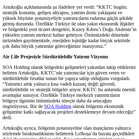
Artukoğlu açıklamasında şu ifadelere yer verdi: “KKTC bugün;
stratejik konumu, gelişen altyapısı, yatırım dostu yaklaşımı ve
yüksek büyüme potansiyeliyle yatırımcıların radarına güçlü şekilde
girmiş durumda. Özellikle Türkiye ile olan yakın ekonomik ilişkiler
ve bölgedeki yeni ticaret dengeleri, Kuzey Kıbrıs’ı Doğu Akdeniz’in
yükselen yatırım merkezi haline getiriyor. Önümüzdeki dönemde
turizmden gayrimenkule, enerjiden lojistiğe kadar birçok sektörde
çok daha büyük yatırımlar göreceğimize inanıyoruz.”
Air Life Projesiyle Sürdürülebilir Yatırım Vizyonu
SOA Holding olarak bölgedeki gelişmeleri yakından takip ettiklerini
belirten Artukoğlu, KKTC’nin yatırımcılar için güven veren ve
sürdürülebilir fırsatlar sunan bir yapıya sahip olduğunu vurguladı.
“Yatırımcı artık yalnızca kısa vadeli kazanç değil; güvenli,
sürdürülebilir ve stratejik bölgeler arıyor. KKTC bu anlamda önemli
avantajlar sunuyor. Özellikle Türkiye merkezli yatırımcıların
bölgeye ilgisinin önümüzdeki süreçte daha da artacağını
öngörüyoruz. Biz de
SOA Holding
olarak bölgenin ekonomik
gelişimine katkı sağlayacak projeleri desteklemeye devam edeceğiz”
dedi.
Artukoğlu ayrıca, bölgenin potansiyeline olan inançlarını yalnızca
söylemde bırakmadıklarını belirterek Lefkoşa’da hayata geçirdikleri