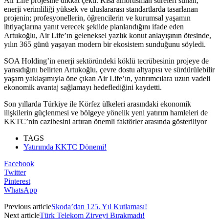
Air Life projesine dikkat çekti. Kısa amortisman süreleri sunan,
enerji verimliliği yüksek ve uluslararası standartlarda tasarlanan
projenin; profesyonellerin, öğrencilerin ve kurumsal yaşamın
ihtiyaçlarına yanıt verecek şekilde planlandığını ifade eden
Artukoğlu, Air Life’ın geleneksel yazlık konut anlayışının ötesinde,
yılın 365 günü yaşayan modern bir ekosistem sunduğunu söyledi.
SOA Holding’in enerji sektöründeki köklü tecrübesinin projeye de
yansıdığını belirten Artukoğlu, çevre dostu altyapısı ve sürdürülebilir
yaşam yaklaşımıyla öne çıkan Air Life’ın, yatırımcılara uzun vadeli
ekonomik avantaj sağlamayı hedeflediğini kaydetti.
Son yıllarda Türkiye ile Körfez ülkeleri arasındaki ekonomik
ilişkilerin güçlenmesi ve bölgeye yönelik yeni yatırım hamleleri de
KKTC’nin cazibesini artıran önemli faktörler arasında gösteriliyor
TAGS
Yatırımda KKTC Dönemi!
Facebook
Twitter
Pinterest
WhatsApp
Previous article
Skoda’dan 125. Yıl Kutlaması!
Next article
Türk Telekom Zirveyi Bırakmadı!