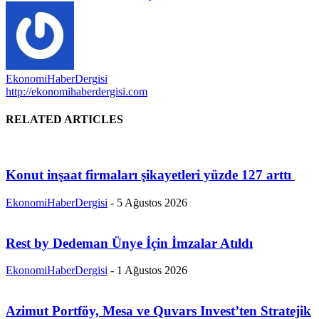
EkonomiHaberDergisi
http://ekonomihaberdergisi.com
RELATED ARTICLES
Konut inşaat firmaları şikayetleri yüzde 127 arttı
EkonomiHaberDergisi
-
5 Ağustos 2026
Rest by Dedeman Ünye İçin İmzalar Atıldı
EkonomiHaberDergisi
-
1 Ağustos 2026
Azimut Portföy, Mesa ve Quvars Invest’ten Stratejik