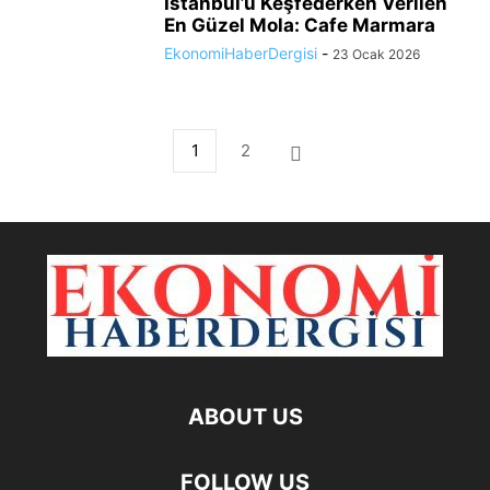
İstanbul’u Keşfederken Verilen
En Güzel Mola: Cafe Marmara
EkonomiHaberDergisi
-
23 Ocak 2026
1
2
ABOUT US
FOLLOW US