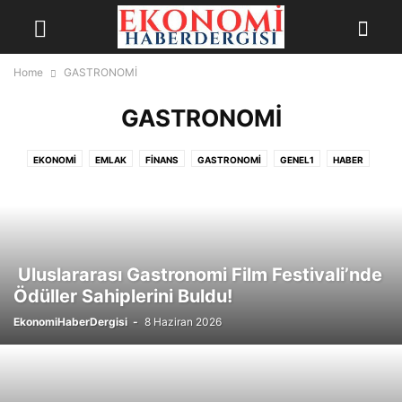
Home
GASTRONOMİ
GASTRONOMİ
EKONOMİ
EMLAK
FİNANS
GASTRONOMİ
GENEL1
HABER
KÜLTÜR & SANAT
MODA
OTOMOTİV
SAĞLIK
SİGORTA HABERLERİ
ŞİRKETLER
SPOR
TEKNOLOJİ
TURİZM
Uluslararası Gastronomi Film Festivali’nde
Ödüller Sahiplerini Buldu!
EkonomiHaberDergisi
-
8 Haziran 2026