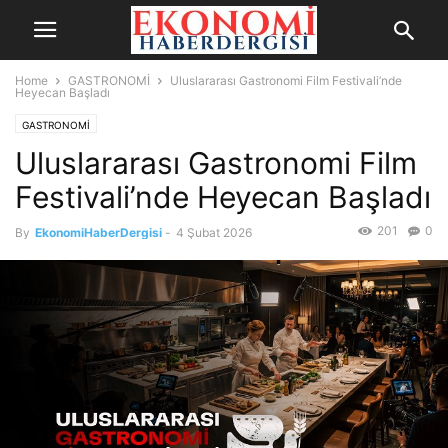
Home
GASTRONOMİ
Uluslararası Gastronomi Film Festivali’nde
Heyecan Başladı
GASTRONOMİ
Uluslararası Gastronomi Film
Festivali’nde Heyecan Başladı
201
0
By
EkonomiHaberDergisi
-
4 Şubat 2026