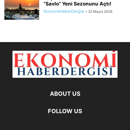
“Savlo” Yeni Sezonunu Açtı!
EkonomiHaberDergisi
-
22 Mayıs 2026
ABOUT US
FOLLOW US