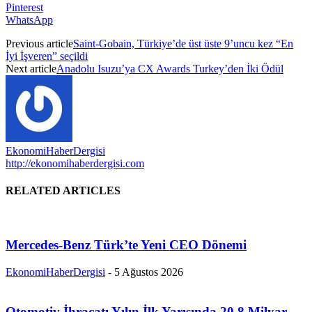
Pinterest
WhatsApp
Previous article
Saint-Gobain, Türkiye’de üst üste 9’uncu kez “En
İyi İşveren” seçildi
Next article
Anadolu Isuzu’ya CX Awards Turkey’den İki Ödül
EkonomiHaberDergisi
http://ekonomihaberdergisi.com
RELATED ARTICLES
Mercedes-Benz Türk’te Yeni CEO Dönemi
EkonomiHaberDergisi
-
5 Ağustos 2026
Otomotiv İhracatı Yılın İlk Yarısında 20,8 Milyar