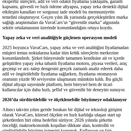
ekspertiz süreçleri, adil ve veri odaklı fiyatlama yaklaşımı, garanti
kapsamı, güvenli ve hızlı ödeme altyapısı, yapay zeka destekli dijital
etkileşim kanalları ve sorgusuz iade modeli bu memnuniyetin
temelini oluşturuyor. Geçen yılın ilk yarısında gerçekleştirilen marka
sağlığı araştırmaları da VavaCars’ın “güvenilir marka” algısında
sektör ortalamasının üzerinde konumlandığını ortaya koydu.
Yapay zeka ve veri analitiğiyle güçlenen operasyon modeli
2025 boyunca VavaCars, yapay zeka ve veri analitiğini fiyatlamadan
müşteri temas noktalarına kadar tüm kritik süreçlerin merkezine
konumlandırdı. Şirket bünyesinde tamamen kendisine ait ve içerde
geliştirilen yapay zeka tabanlı fiyatlama motoru, piyasa verileri, araç
geçmişi ve arz–talep dengesini gerçek zamanlı analiz ederek daha
adil ve öngörülebilir fiyatlama sağlarken, fiyatlama otomasyon
oranının yüzde 90 seviyesine ulaşmasını mümkün kıldı. Bu güçlü
dijital altyapı sayesinde platform, hem bireysel hem de ticari
kullanıcılar için daha hızlı, şeffaf ve güvenilir bir deneyim sunuyor.
2026’da sürdürülebilir ve ölçeklenebilir büyümeye odaklanıyor
Altıncı takvim yılını geride bırakan bir dijital ve teknoloji girişimi
olarak VavaCars, küresel ölçekte en hızlı karlılığa ulaşan start up
şirketlerden biri olma hedefini sürüyor. 2026 yılında şirketin
önceliği; makroekonomik koşulları dikkate alan, kontrollü ve
sürdürülebilir büyüme ivmesini korumak. Enflasyon ve faiz