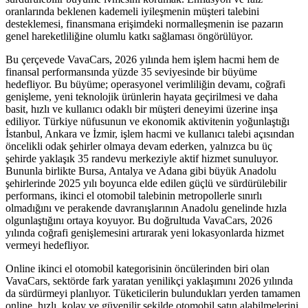
oranlarında beklenen kademeli iyileşmenin müşteri talebini
desteklemesi, finansmana erişimdeki normalleşmenin ise pazarın
genel hareketliliğine olumlu katkı sağlaması öngörülüyor.
Bu çerçevede VavaCars, 2026 yılında hem işlem hacmi hem de
finansal performansında yüzde 35 seviyesinde bir büyüme
hedefliyor. Bu büyüme; operasyonel verimliliğin devamı, coğrafi
genişleme, yeni teknolojik ürünlerin hayata geçirilmesi ve daha
basit, hızlı ve kullanıcı odaklı bir müşteri deneyimi üzerine inşa
ediliyor. Türkiye nüfusunun ve ekonomik aktivitenin yoğunlaştığı
İstanbul, Ankara ve İzmir, işlem hacmi ve kullanıcı talebi açısından
öncelikli odak şehirler olmaya devam ederken, yalnızca bu üç
şehirde yaklaşık 35 randevu merkeziyle aktif hizmet sunuluyor.
Bununla birlikte Bursa, Antalya ve Adana gibi büyük Anadolu
şehirlerinde 2025 yılı boyunca elde edilen güçlü ve sürdürülebilir
performans, ikinci el otomobil talebinin metropollerle sınırlı
olmadığını ve perakende davranışlarının Anadolu genelinde hızla
olgunlaştığını ortaya koyuyor. Bu doğrultuda VavaCars, 2026
yılında coğrafi genişlemesini artırarak yeni lokasyonlarda hizmet
vermeyi hedefliyor.
Online ikinci el otomobil kategorisinin öncülerinden biri olan
VavaCars, sektörde fark yaratan yenilikçi yaklaşımını 2026 yılında
da sürdürmeyi planlıyor. Tüketicilerin bulundukları yerden tamamen
online, hızlı, kolay ve güvenilir şekilde otomobil satın alabilmelerini