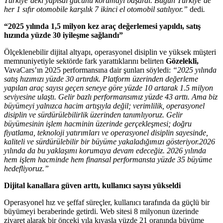
Türkiye’deki yapısal gücünü korumayı başardı. Bugün Türkiye’de
her 1 sıfır otomobile karşılık 7 ikinci el otomobil satılıyor.”
dedi
.
“2025 yılında 1,5 milyon kez araç değerlemesi yapıldı, satış
hızında yüzde 30 iyileşme sağlandı”
Ölçeklenebilir dijital altyapı, operasyonel disiplin ve yüksek müşteri
memnuniyetiyle sektörde fark yarattıklarını belirten
Gözelekli,
VavaCars’ın 2025 performansına dair şunları söyledi:
“2025 yılında
satış hızımızı yüzde 30 artırdık. Platform üzerinden değerleme
yapılan araç sayısı geçen seneye göre yüzde 10 artarak 1.5 milyon
seviyesine ulaştı. Gelir bazlı performansımız yüzde 43 arttı. Ama biz
büyümeyi yalnızca hacim artışıyla değil; verimlilik, operasyonel
disiplin ve sürdürülebilirlik üzerinden tanımlıyoruz. Gelir
büyümesinin işlem hacminin üzerinde gerçekleşmesi; doğru
fiyatlama, teknoloji yatırımları ve operasyonel disiplin sayesinde,
kaliteli ve sürdürülebilir bir büyüme yakaladığımızı gösteriyor.2026
yılında da bu yaklaşımı korumaya devam edeceğiz. 2026 yılında
hem işlem hacminde hem finansal performansta yüzde 35 büyüme
hedefliyoruz.”
Dijital kanallara güven arttı, kullanıcı sayısı yükseldi
Operasyonel hız ve şeffaf süreçler, kullanıcı tarafında da güçlü bir
büyümeyi beraberinde getirdi. Web sitesi 8 milyonun üzerinde
ziyaret alarak bir önceki yıla kıyasla yüzde 21 oranında büyüme