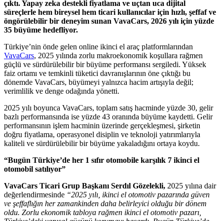
çıktı. Yapay zeka destekli fiyatlama ve uçtan uca dijital
süreçlerle hem bireysel hem ticari kullanıcılar için hızlı, şeffaf ve
öngörülebilir bir deneyim sunan VavaCars, 2026 yılı için yüzde
35 büyüme hedefliyor.
Türkiye’nin önde gelen online ikinci el araç platformlarından
VavaCars
, 2025 yılında zorlu makroekonomik koşullara rağmen
güçlü ve sürdürülebilir bir büyüme performansı sergiledi. Yüksek
faiz ortamı ve temkinli tüketici davranışlarının öne çıktığı bu
dönemde VavaCars, büyümeyi yalnızca hacim artışıyla değil;
verimlilik ve denge odağında yönetti.
2025 yılı boyunca VavaCars, toplam satış hacminde yüzde 30, gelir
bazlı performansında ise yüzde 43 oranında büyüme kaydetti. Gelir
performansının işlem hacminin üzerinde gerçekleşmesi, şirketin
doğru fiyatlama, operasyonel disiplin ve teknoloji yatırımlarıyla
kaliteli ve sürdürülebilir bir büyüme yakaladığını ortaya koydu.
“Bugün Türkiye’de her 1 sıfır otomobile karşılık 7 ikinci el
otomobil satılıyor”
VavaCars Ticari Grup Başkanı Serdıl Gözelekli,
2025 yılına dair
değerlendirmesinde
“2025 yılı, ikinci el otomotiv pazarında güven
ve şeffaflığın her zamankinden daha belirleyici olduğu bir dönem
oldu. Zorlu ekonomik tabloya
rağmen ikinci el otomotiv pazarı,