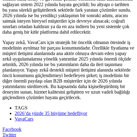
sağlayan sistem 2022 yılında hayata geçirildi; bu altyapı o tarihten
bu yana sürekli geliştirilerek sektörde fark yaratan çözümler sundu.
2026 yılında ise bu yenilikçi yaklaşımın bir sonraki adımı, aracını
satmak isteyen bireysel müşteriler için devreye alınacak; coğrafi
sınırları ortadan kaldıran ya da en aza indiren bu yeni sistemle çok
daha geniş bir kitle platforma dahil edilecektir.
Yapay zekâ, VavaCars için stratejik bir öncelik olmanın ötesinde iş
modelinin ayrılmaz bir parçası konumundadır. Özellikle fiyatlama ve
müşteri iletişimi alanlarında ana aktör olmaya devam eden yapay
zekâ uygulamalarına yönelik yatırımlar 2025 yılında önemli ölçüde
artırıldı, 2026 yılında ise bu yatırımların daha da ileri taşınması
planlanıyor. Yapay zekâ destekli müşteri iletişimi alanında sektörde
öncü konumunu güçlendirmeyi hedefleyen şirket; iş modelinin bir
diğer önemli paydaşı olan B2B müşteriler için de 2026 yılında
yatırımlarını sürdürecek. Bu kapsamda daha kişiselleştirilmiş bir
deneyim sunan, hizmet kalitesini geliştiren ve uzun vadeli bağlılığı
güçlendiren çözümler hayata geçirilecek.
TAGS
2026’da yüzde 35 büyüme hedefliyor
VavaCars
Facebook
Twitter