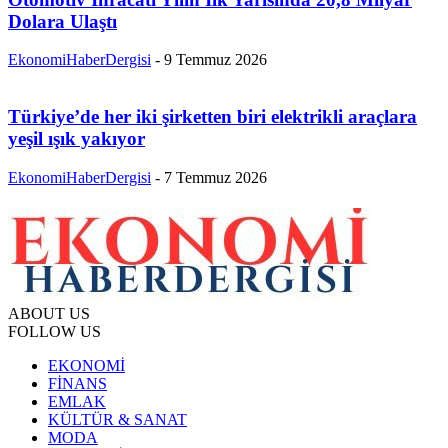
Dolara Ulaştı
EkonomiHaberDergisi
-
9 Temmuz 2026
Türkiye’de her iki şirketten biri elektrikli araçlara
yeşil ışık yakıyor
EkonomiHaberDergisi
-
7 Temmuz 2026
ABOUT US
FOLLOW US
EKONOMİ
FİNANS
EMLAK
KÜLTÜR & SANAT
MODA