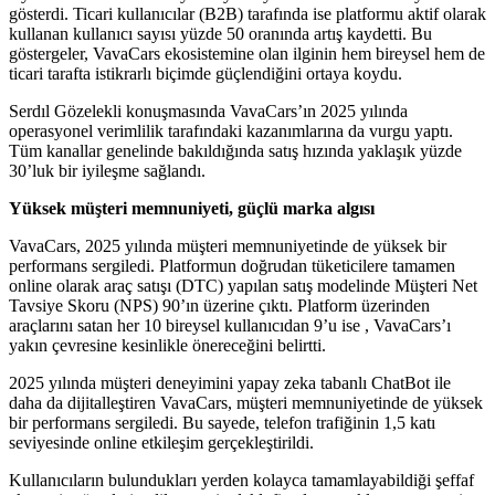
gösterdi. Ticari kullanıcılar (B2B) tarafında ise platformu aktif olarak
kullanan kullanıcı sayısı yüzde 50 oranında artış kaydetti. Bu
göstergeler, VavaCars ekosistemine olan ilginin hem bireysel hem de
ticari tarafta istikrarlı biçimde güçlendiğini ortaya koydu.
Serdıl Gözelekli konuşmasında VavaCars’ın 2025 yılında
operasyonel verimlilik tarafındaki kazanımlarına da vurgu yaptı.
Tüm kanallar genelinde bakıldığında satış hızında yaklaşık yüzde
30’luk bir iyileşme sağlandı.
Yüksek müşteri memnuniyeti, güçlü marka algısı
VavaCars, 2025 yılında müşteri memnuniyetinde de yüksek bir
performans sergiledi. Platformun doğrudan tüketicilere tamamen
online olarak araç satışı (DTC) yapılan satış modelinde Müşteri Net
Tavsiye Skoru (NPS) 90’ın üzerine çıktı. Platform üzerinden
araçlarını satan her 10 bireysel kullanıcıdan 9’u ise , VavaCars’ı
yakın çevresine kesinlikle önereceğini belirtti.
2025 yılında müşteri deneyimini yapay zeka tabanlı ChatBot ile
daha da dijitalleştiren VavaCars, müşteri memnuniyetinde de yüksek
bir performans sergiledi. Bu sayede, telefon trafiğinin 1,5 katı
seviyesinde online etkileşim gerçekleştirildi.
Kullanıcıların bulundukları yerden kolayca tamamlayabildiği şeffaf