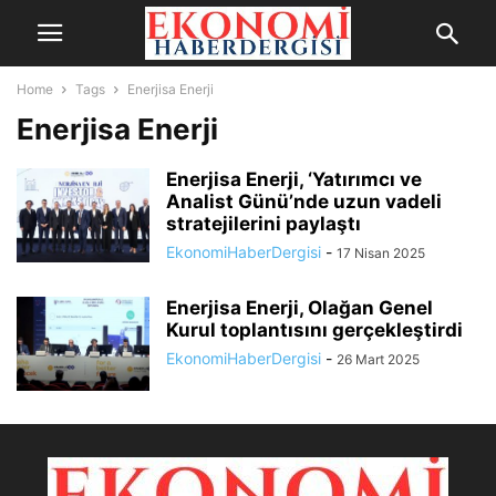
Home
Tags
Enerjisa Enerji
Enerjisa Enerji
Enerjisa Enerji, ‘Yatırımcı ve
Analist Günü’nde uzun vadeli
stratejilerini paylaştı
EkonomiHaberDergisi
-
17 Nisan 2025
Enerjisa Enerji, Olağan Genel
Kurul toplantısını gerçekleştirdi
EkonomiHaberDergisi
-
26 Mart 2025