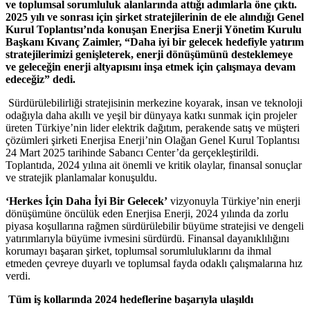
ve toplumsal sorumluluk alanlarında attığı adımlarla öne çıktı.
2025 yılı ve sonrası için şirket stratejilerinin de ele alındığı Genel
Kurul Toplantısı’nda konuşan Enerjisa Enerji Yönetim Kurulu
Başkanı Kıvanç Zaimler, “Daha iyi bir gelecek hedefiyle yatırım
stratejilerimizi genişleterek, enerji dönüşümünü desteklemeye
ve geleceğin enerji altyapısını inşa etmek için çalışmaya devam
edeceğiz” dedi.
Sürdürülebilirliği stratejisinin merkezine koyarak, insan ve teknoloji
odağıyla daha akıllı ve yeşil bir dünyaya katkı sunmak için projeler
üreten Türkiye’nin lider elektrik dağıtım, perakende satış ve müşteri
çözümleri şirketi Enerjisa Enerji’nin Olağan Genel Kurul Toplantısı
24 Mart 2025 tarihinde Sabancı Center’da gerçekleştirildi.
Toplantıda, 2024 yılına ait önemli ve kritik olaylar, finansal sonuçlar
ve stratejik planlamalar konuşuldu.
‘Herkes İçin Daha İyi Bir Gelecek’
vizyonuyla Türkiye’nin enerji
dönüşümüne öncülük eden Enerjisa Enerji, 2024 yılında da zorlu
piyasa koşullarına rağmen sürdürülebilir büyüme stratejisi ve dengeli
yatırımlarıyla büyüme ivmesini sürdürdü. Finansal dayanıklılığını
korumayı başaran şirket, toplumsal sorumluluklarını da ihmal
etmeden çevreye duyarlı ve toplumsal fayda odaklı çalışmalarına hız
verdi.
Tüm iş kollarında 2024 hedeflerine başarıyla ulaşıldı