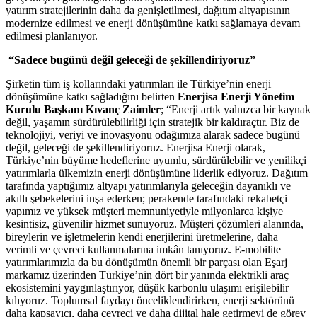
yatırım stratejilerinin daha da genişletilmesi, dağıtım altyapısının
modernize edilmesi ve enerji dönüşümüne katkı sağlamaya devam
edilmesi planlanıyor.
“Sadece bugünü değil geleceği de şekillendiriyoruz”
Şirketin tüm iş kollarındaki yatırımları ile Türkiye’nin enerji
dönüşümüne katkı sağladığını belirten
Enerjisa Enerji Yönetim
Kurulu Başkanı Kıvanç Zaimler
; “Enerji artık yalnızca bir kaynak
değil, yaşamın sürdürülebilirliği için stratejik bir kaldıraçtır. Biz de
teknolojiyi, veriyi ve inovasyonu odağımıza alarak sadece bugünü
değil, geleceği de şekillendiriyoruz. Enerjisa Enerji olarak,
Türkiye’nin büyüme hedeflerine uyumlu, sürdürülebilir ve yenilikçi
yatırımlarla ülkemizin enerji dönüşümüne liderlik ediyoruz. Dağıtım
tarafında yaptığımız altyapı yatırımlarıyla geleceğin dayanıklı ve
akıllı şebekelerini inşa ederken; perakende tarafındaki rekabetçi
yapımız ve yüksek müşteri memnuniyetiyle milyonlarca kişiye
kesintisiz, güvenilir hizmet sunuyoruz. Müşteri çözümleri alanında,
bireylerin ve işletmelerin kendi enerjilerini üretmelerine, daha
verimli ve çevreci kullanmalarına imkân tanıyoruz. E-mobilite
yatırımlarımızla da bu dönüşümün önemli bir parçası olan Eşarj
markamız üzerinden Türkiye’nin dört bir yanında elektrikli araç
ekosistemini yaygınlaştırıyor, düşük karbonlu ulaşımı erişilebilir
kılıyoruz. Toplumsal faydayı önceliklendirirken, enerji sektörünü
daha kapsayıcı, daha çevreci ve daha dijital hale getirmeyi de görev