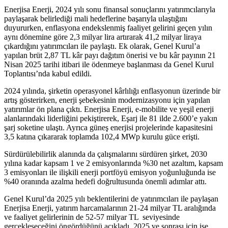
Enerjisa Enerji, 2024 yılı sonu finansal sonuçlarını yatırımcılarıyla
paylaşarak belirlediği mali hedeflerine başarıyla ulaştığını
duyururken, enflasyona endekslenmiş faaliyet gelirini geçen yılın
aynı dönemine göre 2,3 milyar lira artırarak 41,2 milyar liraya
çıkardığını yatırımcıları ile paylaştı. Ek olarak, Genel Kurul’a
yapılan brüt 2,87 TL kâr payı dağıtım önerisi ve bu kâr payının 21
Nisan 2025 tarihi itibari ile ödenmeye başlanması da Genel Kurul
Toplantısı’nda kabul edildi.
2024 yılında, şirketin operasyonel kârlılığı enflasyonun üzerinde bir
artış gösterirken, enerji şebekesinin modernizasyonu için yapılan
yatırımlar ön plana çıktı. Enerjisa Enerji, e-mobilite ve yeşil enerji
alanlarındaki liderliğini pekiştirerek, Eşarj ile 81 ilde 2.600’e yakın
şarj soketine ulaştı. Ayrıca güneş enerjisi projelerinde kapasitesini
3,5 katına çıkararak toplamda 102,4 MWp kurulu güce erişti.
Sürdürülebilirlik alanında da çalışmalarını sürdüren şirket, 2030
yılına kadar kapsam 1 ve 2 emisyonlarında %30 net azaltım, kapsam
3 emisyonları ile ilişkili enerji portföyü emisyon yoğunluğunda ise
%40 oranında azalma hedefi doğrultusunda önemli adımlar attı.
Genel Kurul’da 2025 yılı beklentilerini de yatırımcıları ile paylaşan
Enerjisa Enerji, yatırım harcamalarının 21-24 milyar TL aralığında
ve faaliyet gelirlerinin de 52-57 milyar TL seviyesinde
gerçekleşeceğini öngördüğünü açıkladı. 2025 ve sonrası için ise