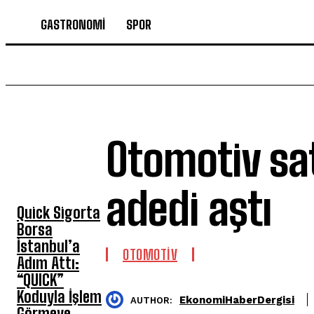
GASTRONOMİ
SPOR
Otomotiv sat
SON HABERLER
adedi aştı
Quick Sigorta
Borsa
İstanbul’a
OTOMOTİV
Adım Attı:
“QUICK”
Koduyla İşlem
EkonomiHaberDergisi
AUTHOR:
Görmeye