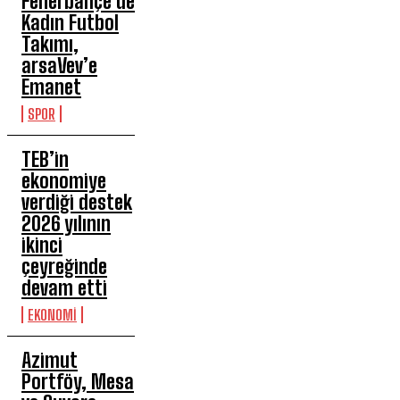
Fenerbahçe’de
Kadın Futbol
Takımı,
arsaVev’e
Emanet
SPOR
TEB’in
ekonomiye
verdiği destek
2026 yılının
ikinci
çeyreğinde
devam etti
EKONOMİ
Azimut
Portföy, Mesa