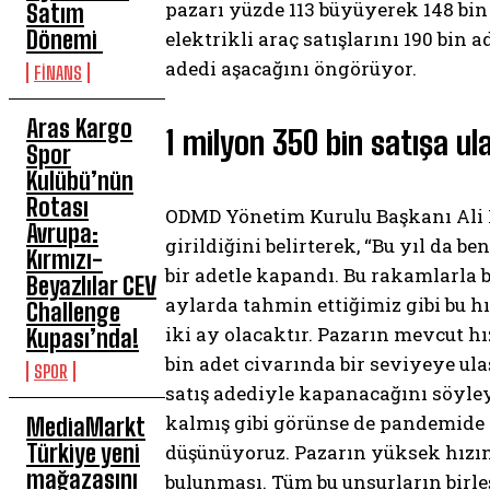
pazarı yüzde 113 büyüyerek 148 bin 
Satım
Dönemi
elektrikli araç satışlarını 190 bin
adedi aşacağını öngörüyor.
FİNANS
Aras Kargo
1 milyon 350 bin satışa ul
Spor
Kulübü’nün
Rotası
ODMD Yönetim Kurulu Başkanı Ali H
Avrupa:
girildiğini belirterek, “Bu yıl da b
Kırmızı-
bir adetle kapandı. Bu rakamlarla b
Beyazlılar CEV
aylarda tahmin ettiğimiz gibi bu h
Challenge
iki ay olacaktır. Pazarın mevcut 
Kupası’nda!
bin adet civarında bir seviyeye ul
SPOR
satış adediyle kapanacağını söyleye
kalmış gibi görünse de pandemide 
MediaMarkt
Türkiye yeni
düşünüyoruz. Pazarın yüksek hızın
mağazasını
bulunması. Tüm bu unsurların birl