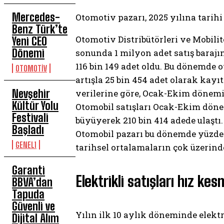
Mercedes-
Otomotiv pazarı, 2025 yılına tarih
Benz Türk’te
Otomotiv Distribütörleri ve Mobilite
Yeni CEO
Dönemi
sonunda 1 milyon adet satış barajın
116 bin 149 adet oldu. Bu dönemde ot
OTOMOTİV
artışla 25 bin 454 adet olarak kay
Nevşehir
verilerine göre, Ocak-Ekim dönemind
Kültür Yolu
Otomobil satışları Ocak-Ekim dönemi
Festivali
büyüyerek 210 bin 414 adede ulaştı.
Başladı
Otomobil pazarı bu dönemde yüzde 61
GENEL1
tarihsel ortalamaların çok üzerind
Garanti
Elektrikli satışları hız ke
BBVA’dan
Tapuda
Güvenli ve
Yılın ilk 10 aylık döneminde elekt
Dijital Alım