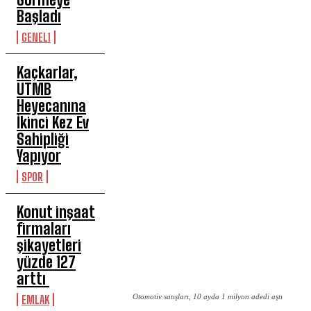
Başladı
GENEL1
Kaçkarlar,
UTMB
Heyecanına
İkinci Kez Ev
Sahipliği
Yapıyor
SPOR
Konut inşaat
firmaları
şikayetleri
yüzde 127
arttı
Otomotiv satışları, 10 ayda 1 milyon adedi aştı
EMLAK