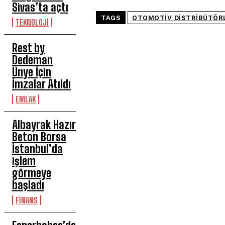
Sivas’ta açtı
TAGS
OTOMOTIV DISTRIBÜTÖRL
TEKNOLOJİ
Rest by
Dedeman
Ünye İçin
İmzalar Atıldı
EMLAK
Albayrak Hazır
Beton Borsa
İstanbul’da
işlem
görmeye
başladı
FİNANS