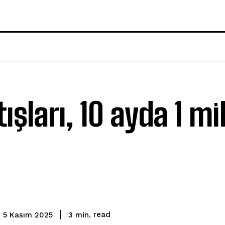
ışları, 10 ayda 1 mi
read
3
min.
5 Kasım 2025