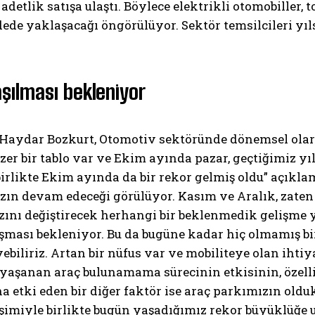
adetlik satışa ulaştı. Böylece elektrikli otomobiller,
 adede yaklaşacağı öngörülüyor. Sektör temsilcileri yı
aşılması bekleniyor
aydar Bozkurt, Otomotiv sektöründe dönemsel olarak
enzer bir tablo var ve Ekim ayında pazar, geçtiğimiz yıl
irlikte Ekim ayında da bir rekor gelmiş oldu” açıklam
ızın devam edeceği görülüyor. Kasım ve Aralık, zaten
hızını değiştirecek herhangi bir beklenmedik gelişm
aşması bekleniyor. Bu da bugüne kadar hiç olmamış bir
biliriz. Artan bir nüfus var ve mobiliteye olan ihti
yaşanan araç bulunamama sürecinin etkisinin, özelli
a etki eden bir diğer faktör ise araç parkımızın old
eşimiyle birlikte bugün yaşadığımız rekor büyüklüğe 