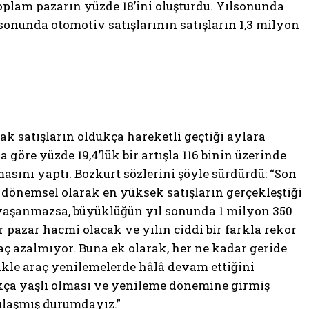
 toplam pazarın yüzde 18’ini oluşturdu. Yılsonunda
lsonunda otomotiv satışlarının satışların 1,3 milyon
 satışların oldukça hareketli geçtiği aylara
a göre yüzde 19,4’lük bir artışla 116 binin üzerinde
asını yaptı. Bozkurt sözlerini şöyle sürdürdü: “Son
 dönemsel olarak en yüksek satışların gerçekleştiği
e yaşanmazsa, büyüklüğün yıl sonunda 1 milyon 350
 pazar hacmi olacak ve yılın ciddi bir farkla rekor
yaç azalmıyor. Buna ek olarak, her ne kadar geride
kle araç yenilemelerde hâlâ devam ettiğini
ukça yaşlı olması ve yenileme dönemine girmiş
ulaşmış durumdayız.”