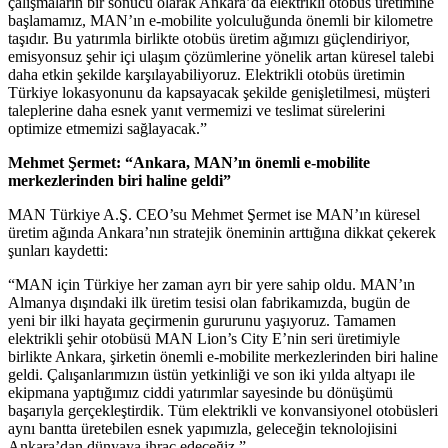
çalışmaların bir sonucu olarak Ankara’da elektrikli otobüs üretimine
başlamamız, MAN’ın e-mobilite yolculuğunda önemli bir kilometre
taşıdır. Bu yatırımla birlikte otobüs üretim ağımızı güçlendiriyor,
emisyonsuz şehir içi ulaşım çözümlerine yönelik artan küresel talebi
daha etkin şekilde karşılayabiliyoruz. Elektrikli otobüs üretimin
Türkiye lokasyonunu da kapsayacak şekilde genişletilmesi, müşteri
taleplerine daha esnek yanıt vermemizi ve teslimat sürelerini
optimize etmemizi sağlayacak.”
Mehmet Şermet: “Ankara, MAN’ın önemli e-mobilite
merkezlerinden biri haline geldi”
MAN Türkiye A.Ş. CEO’su Mehmet Şermet ise MAN’ın küresel
üretim ağında Ankara’nın stratejik öneminin arttığına dikkat çekerek
şunları kaydetti:
“MAN için Türkiye her zaman ayrı bir yere sahip oldu. MAN’ın
Almanya dışındaki ilk üretim tesisi olan fabrikamızda, bugün de
yeni bir ilki hayata geçirmenin gururunu yaşıyoruz. Tamamen
elektrikli şehir otobüsü MAN Lion’s City E’nin seri üretimiyle
birlikte Ankara, şirketin önemli e-mobilite merkezlerinden biri haline
geldi. Çalışanlarımızın üstün yetkinliği ve son iki yılda altyapı ile
ekipmana yaptığımız ciddi yatırımlar sayesinde bu dönüşümü
başarıyla gerçekleştirdik. Tüm elektrikli ve konvansiyonel otobüsleri
aynı bantta üretebilen esnek yapımızla, geleceğin teknolojisini
Ankara’dan dünyaya ihraç edeceğiz.”