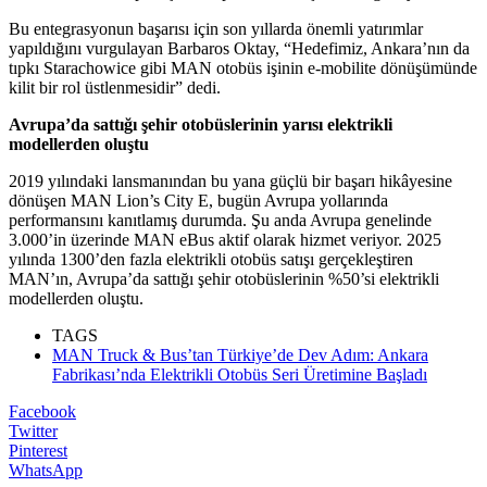
Bu entegrasyonun başarısı için son yıllarda önemli yatırımlar
yapıldığını vurgulayan Barbaros Oktay, “Hedefimiz, Ankara’nın da
tıpkı Starachowice gibi MAN otobüs işinin e-mobilite dönüşümünde
kilit bir rol üstlenmesidir” dedi.
Avrupa’da sattığı şehir otobüslerinin yarısı elektrikli
modellerden oluştu
2019 yılındaki lansmanından bu yana güçlü bir başarı hikâyesine
dönüşen MAN Lion’s City E, bugün Avrupa yollarında
performansını kanıtlamış durumda. Şu anda Avrupa genelinde
3.000’in üzerinde MAN eBus aktif olarak hizmet veriyor. 2025
yılında 1300’den fazla elektrikli otobüs satışı gerçekleştiren
MAN’ın, Avrupa’da sattığı şehir otobüslerinin %50’si elektrikli
modellerden oluştu.
TAGS
MAN Truck & Bus’tan Türkiye’de Dev Adım: Ankara
Fabrikası’nda Elektrikli Otobüs Seri Üretimine Başladı
Facebook
Twitter
Pinterest
WhatsApp