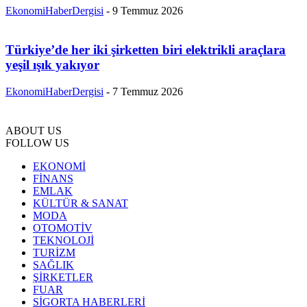
EkonomiHaberDergisi
-
9 Temmuz 2026
Türkiye’de her iki şirketten biri elektrikli araçlara
yeşil ışık yakıyor
EkonomiHaberDergisi
-
7 Temmuz 2026
ABOUT US
FOLLOW US
EKONOMİ
FİNANS
EMLAK
KÜLTÜR & SANAT
MODA
OTOMOTİV
TEKNOLOJİ
TURİZM
SAĞLIK
ŞİRKETLER
FUAR
SİGORTA HABERLERİ