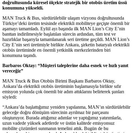
doğrultusunda küresel ölçekte stratejik bir otobüs üretim üssü
konumuna yükseldi.
MAN Truck & Bus, sürdürülebilir ulaşım vizyonu doğrultusunda
Türkiye’deki üretim tesisinde elektrikli mobiliteye geçişte önemli bir
aşamayı tamamladı. Eylül ayı başında ilk MAN Lion’s City E’nin
banttan indirilmesiyle başlatılan sürecin ardından, tüm test ve
hazırlıklar başarıyla tamamlanarak seri üretime geçildi. MAN Lion’s
City E’nin seri üretimiyle birlikte Ankara, şirketin bataryalı elektrikli
otobüs üretiminde en önemli yetkinlik merkezlerinden biri
konumuna taşındı.
Barbaros Oktay: “Müşteri taleplerine daha esnek ve hızlı yanıt
vereceğiz”
MAN Truck & Bus Otobüs Birimi Başkanı Barbaros Oktay,
Ankara’da elektrikli otobüs üretiminin başlamasıyla birlikte sıfır
emisyon yolunda çok önemli bir adım attıklarını belirterek şunları
söyledi:
“Ankara’da başlattığımız yeniden yapılanma, MAN’ın sürdürülebilir
geleceğe doğru dönüşüm sürecinin ayrılmaz bir parçasını
oluşturuyor. Burada attığımız adımlar ve yaptığımız yatırımlarla,
uzun vadede yüksek adetlerde ve üstün kalitede emisyonsuz
mobilite çözümleri sunmanın temelini attık. Bugün de bu