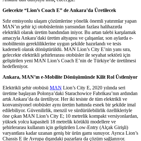
Gelecekte “Lion’s Coach E” de Ankara’da Üretilecek
Sıfır emisyonlu ulaşım çözümlerine yönelik önemli yatırımlar yapan
MAN’ın şehir içi otobüslerinin yarısından fazlası halihazırda
elektrikli olarak üretim bandından iniyor. Bu artan talebi karşılamak
amacıyla Ankara’daki üretim altyapısı ve çalışanlar, son aylarda e-
mobilitenin gerekliliklerine uygun şekilde hazırlandı ve tesis
kademeli olarak dönüştürüldü. MAN Lion’s City E’nin yanı sıra,
gelecekte elektrikli şehirlerarası otobüsler ile seyahat sektörü için
geliştirilen yeni MAN Lion’s Coach E’nin de Türkiye’de üretilmesi
hedefleniyor.
Ankara, MAN’ın e-Mobilite Dönüşümünde Kilit Rol Üstleniyor
Elektrikli şehir otobüsü
MAN
Lion’s City E, 2020 yılında seri
üretime başlayan Polonya’daki Starachowice Fabrikası’nın ardından
artık Ankara’da da üretiliyor. Her iki tesiste de tüm elektrikli ve
konvansiyonel otobüsler aynı üretim hattında esnek bir şekilde imal
edilebiliyor. Güvenilirlik, menzil ve sürdürülebilirlik özellikleriyle
öne çıkan MAN Lion’s City E; 10 metrelik kompakt versiyonlardan,
yüksek yolcu kapasiteli 18 metrelik körüklü modellere ve
şehirlerarası kullanım için geliştirilen Low-Entry (Alçak Girişli)
varyantlara kadar uzanan geniş bir ürün gamı sunuyor. Ayrıca Lion’s
Chassis E ile Avrupa dışındaki pazarlara da çözüm sağlanıyor.