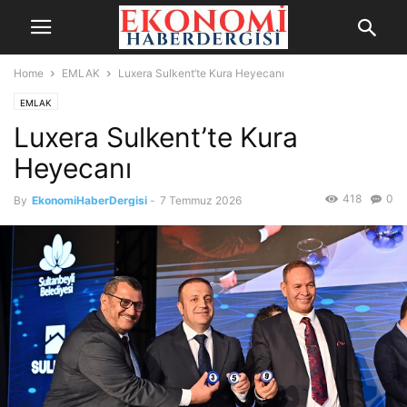
Home
EMLAK
Luxera Sulkent’te Kura Heyecanı
EMLAK
Luxera Sulkent’te Kura
Heyecanı
418
0
By
EkonomiHaberDergisi
-
7 Temmuz 2026