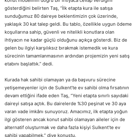
konut modelinin doğru bir ihtiyaca cevap verdiğini
gösterdiğini belirten Taş, “İlk etapta kura ile satışa
sunduğumuz 80 daireye beklentimizin çok üzerinde,
yaklaşık 30 kat talep geldi. Bu tablo, özellikle uygun ödeme
koşullarına sahip, güvenli ve nitelikli konutlara olan
ihtiyacın ne kadar güçlü olduğunu açıkça gösterdi. Biz de
gelen bu ilgiyi karşılıksız bırakmak istemedik ve kura
sürecinin tamamlanmasının ardından projemizin yeni satış
etabını başlattık.” dedi.
Kurada hak sahibi olamayan ya da başvuru sürecine
yetişemeyenler için de Sulkent’te ev sahibi olma fırsatının
devam ettiğini ifade eden Taş, “Yeni etapta sınırlı sayıdaki
daireyi satışa açtık. Bu dairelerde %30 peşinat ve 30 aya
varan vade imkânı sunuyoruz. Amacımız, ilk etapta yoğun
ilgi gösteren ancak konut sahibi olamayan aileler için de
alternatif oluşturmak ve daha fazla kişiyi Sulkent’te ev
sahibi yapabilmek.” diye konuştu.