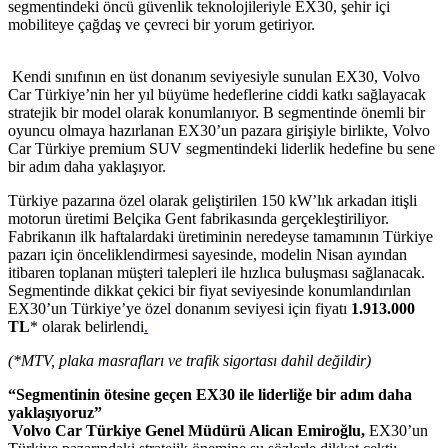
segmentindeki öncü güvenlik teknolojileriyle EX30, şehir içi
mobiliteye çağdaş ve çevreci bir yorum getiriyor.
Kendi sınıfının en üst donanım seviyesiyle sunulan EX30, Volvo
Car Türkiye’nin her yıl büyüme hedeflerine ciddi katkı sağlayacak
stratejik bir model olarak konumlanıyor. B segmentinde önemli bir
oyuncu olmaya hazırlanan EX30’un pazara girişiyle birlikte, Volvo
Car Türkiye premium SUV segmentindeki liderlik hedefine bu sene
bir adım daha yaklaşıyor.
Türkiye pazarına özel olarak geliştirilen 150 kW’lık arkadan itişli
motorun üretimi Belçika Gent fabrikasında gerçekleştiriliyor.
Fabrikanın ilk haftalardaki üretiminin neredeyse tamamının Türkiye
pazarı için önceliklendirmesi sayesinde, modelin Nisan ayından
itibaren toplanan müşteri talepleri ile hızlıca buluşması sağlanacak.
Segmentinde dikkat çekici bir fiyat seviyesinde konumlandırılan
EX30’un Türkiye’ye özel donanım seviyesi için fiyatı
1.913.000
TL
* olarak belirlendi
.
(*MTV, plaka masrafları ve trafik sigortası dahil değildir)
“Segmentinin ötesine geçen EX30 ile liderliğe bir adım daha
yaklaşıyoruz”
Volvo Car Türkiye Genel Müdürü Alican Emiroğlu,
EX30’un