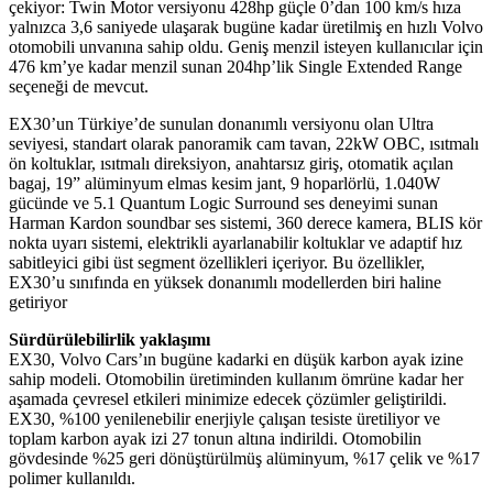
çekiyor: Twin Motor versiyonu 428hp güçle 0’dan 100 km/s hıza
yalnızca 3,6 saniyede ulaşarak bugüne kadar üretilmiş en hızlı Volvo
otomobili unvanına sahip oldu. Geniş menzil isteyen kullanıcılar için
476 km’ye kadar menzil sunan 204hp’lik Single Extended Range
seçeneği de mevcut.
EX30’un Türkiye’de sunulan donanımlı versiyonu olan Ultra
seviyesi, standart olarak panoramik cam tavan, 22kW OBC, ısıtmalı
ön koltuklar, ısıtmalı direksiyon, anahtarsız giriş, otomatik açılan
bagaj, 19” alüminyum elmas kesim jant, 9 hoparlörlü, 1.040W
gücünde ve 5.1 Quantum Logic Surround ses deneyimi sunan
Harman Kardon soundbar ses sistemi, 360 derece kamera, BLIS kör
nokta uyarı sistemi, elektrikli ayarlanabilir koltuklar ve adaptif hız
sabitleyici gibi üst segment özellikleri içeriyor. Bu özellikler,
EX30’u sınıfında en yüksek donanımlı modellerden biri haline
getiriyor
Sürdürülebilirlik yaklaşımı
EX30, Volvo Cars’ın bugüne kadarki en düşük karbon ayak izine
sahip modeli. Otomobilin üretiminden kullanım ömrüne kadar her
aşamada çevresel etkileri minimize edecek çözümler geliştirildi.
EX30, %100 yenilenebilir enerjiyle çalışan tesiste üretiliyor ve
toplam karbon ayak izi 27 tonun altına indirildi. Otomobilin
gövdesinde %25 geri dönüştürülmüş alüminyum, %17 çelik ve %17
polimer kullanıldı.