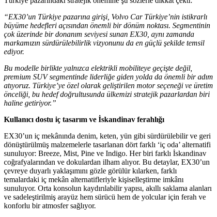
Türkiye pazarındaki stratejik önemine şu sözlerle dikkat çekti:
“EX30’un Türkiye pazarına girişi, Volvo Car Türkiye’nin istikrarlı
büyüme hedefleri açısından önemli bir dönüm noktası. Segmentinin
çok üzerinde bir donanım seviyesi sunan EX30, aynı zamanda
markamızın sürdürülebilirlik vizyonunu da en güçlü şekilde temsil
ediyor.
Bu modelle birlikte yalnızca elektrikli mobiliteye geçişte değil,
premium SUV segmentinde liderliğe giden yolda da önemli bir adım
atıyoruz. Türkiye’ye özel olarak geliştirilen motor seçeneği ve üretim
önceliği, bu hedef doğrultusunda ülkemizi stratejik pazarlardan biri
haline getiriyor.”
Kullanıcı dostu iç tasarım ve İskandinav ferahlığı
EX30’un iç mekânında denim, keten, yün gibi sürdürülebilir ve geri
dönüştürülmüş malzemelerle tasarlanan dört farklı ‘iç oda’ alternatifi
sunuluyor: Breeze, Mist, Pine ve Indigo. Her biri farklı İskandinav
coğrafyalarından ve dokulardan ilham alıyor. Bu detaylar, EX30’un
çevreye duyarlı yaklaşımını gözle görülür kılarken, farklı
temalardaki iç mekân alternatifleriyle kişiselleştirme imkânı
sunuluyor. Orta konsolun kaydırılabilir yapısı, akıllı saklama alanları
ve sadeleştirilmiş arayüz hem sürücü hem de yolcular için ferah ve
konforlu bir atmosfer sağlıyor.