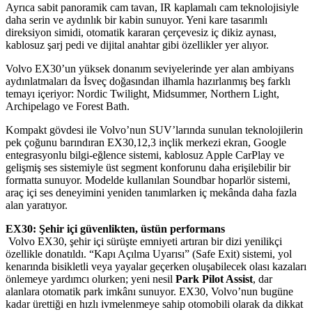
Ayrıca sabit panoramik cam tavan, IR kaplamalı cam teknolojisiyle
daha serin ve aydınlık bir kabin sunuyor. Yeni kare tasarımlı
direksiyon simidi, otomatik kararan çerçevesiz iç dikiz aynası,
kablosuz şarj pedi ve dijital anahtar gibi özellikler yer alıyor.
Volvo EX30’un yüksek donanım seviyelerinde yer alan ambiyans
aydınlatmaları da İsveç doğasından ilhamla hazırlanmış beş farklı
temayı içeriyor: Nordic Twilight, Midsummer, Northern Light,
Archipelago ve Forest Bath.
Kompakt gövdesi ile Volvo’nun SUV’larında sunulan teknolojilerin
pek çoğunu barındıran EX30,12,3 inçlik merkezi ekran, Google
entegrasyonlu bilgi-eğlence sistemi, kablosuz Apple CarPlay ve
gelişmiş ses sistemiyle üst segment konforunu daha erişilebilir bir
formatta sunuyor. Modelde kullanılan Soundbar hoparlör sistemi,
araç içi ses deneyimini yeniden tanımlarken iç mekânda daha fazla
alan yaratıyor.
EX30: Şehir içi güvenlikten, üstün performans
Volvo EX30, şehir içi sürüşte emniyeti artıran bir dizi yenilikçi
özellikle donatıldı. “Kapı Açılma Uyarısı” (Safe Exit) sistemi, yol
kenarında bisikletli veya yayalar geçerken oluşabilecek olası kazaları
önlemeye yardımcı olurken; yeni nesil
Park Pilot Assist
, dar
alanlara otomatik park imkânı sunuyor. EX30, Volvo’nun bugüne
kadar ürettiği en hızlı ivmelenmeye sahip otomobili olarak da dikkat