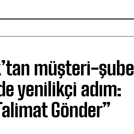
k’tan müşteri-şube
de yenilikçi adım:
Talimat Gönder”