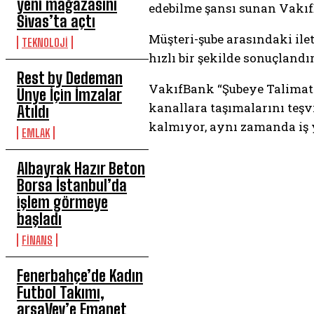
yeni mağazasını
edebilme şansı sunan Vakıf
Sivas’ta açtı
Müşteri-şube arasındaki ilet
TEKNOLOJİ
hızlı bir şekilde sonuçlan
Rest by Dedeman
VakıfBank “Şubeye Talimat G
Ünye İçin İmzalar
kanallara taşımalarını teş
Atıldı
kalmıyor, aynı zamanda iş y
EMLAK
Albayrak Hazır Beton
Borsa İstanbul’da
işlem görmeye
başladı
FİNANS
Fenerbahçe’de Kadın
Futbol Takımı,
arsaVev’e Emanet