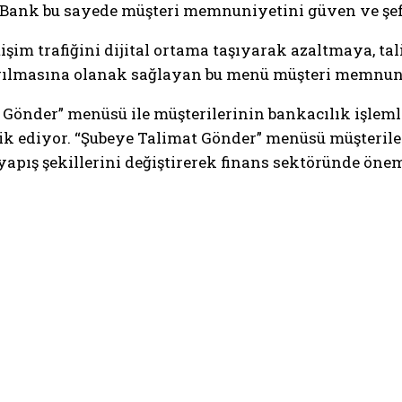
Bank bu sayede müşteri memnuniyetini güven ve şeff
işim trafiğini dijital ortama taşıyarak azaltmaya, ta
dırılmasına olanak sağlayan bu menü müşteri memnuni
önder” menüsü ile müşterilerinin bankacılık işlemler
vik ediyor. “Şubeye Talimat Gönder” menüsü müşteril
apış şekillerini değiştirerek finans sektöründe önem