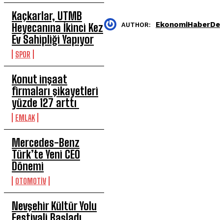
Kaçkarlar, UTMB
EkonomiHaberDer
AUTHOR:
Heyecanına İkinci Kez
Ev Sahipliği Yapıyor
SPOR
Konut inşaat
firmaları şikayetleri
yüzde 127 arttı
EMLAK
Mercedes-Benz
Türk’te Yeni CEO
Dönemi
OTOMOTİV
Nevşehir Kültür Yolu
Festivali Başladı