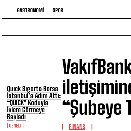
GASTRONOMİ
SPOR
VakıfBan
SON HABERLER
iletişimin
Quick Sigorta Borsa
İstanbul’a Adım Attı:
“Şubeye 
“QUICK” Koduyla
İşlem Görmeye
Başladı
GENEL1
FİNANS