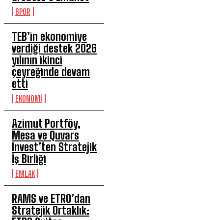
SPOR
TEB’in ekonomiye
verdiği destek 2026
yılının ikinci
çeyreğinde devam
etti
EKONOMİ
Azimut Portföy,
Mesa ve Quvars
Invest’ten Stratejik
İş Birliği
EMLAK
RAMS ve ETRO’dan
Stratejik Ortaklık: