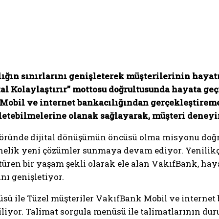
lığın sınırlarını genişleterek müşterilerinin hayat
ital Kolaylaştırır” mottosu doğrultusunda hayata ge
Mobil ve internet bankacılığından gerçekleştireme
iletebilmelerine olanak sağlayarak, müşteri deneyi
öründe dijital dönüşümün öncüsü olma misyonu doğr
elik yeni çözümler sunmaya devam ediyor. Yenilikçil
ştüren bir yaşam şekli olarak ele alan VakıfBank, ha
ını genişletiyor.
ü ile Tüzel müşteriler VakıfBank Mobil ve internet 
ebiliyor. Talimat sorgula menüsü ile talimatlarının d