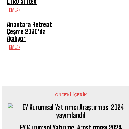
ETRO Suites
EMLAK
Anantara Retreat
Çeşme 2030’da
Açılıyor
EMLAK
ÖNCEKI İÇERIK
EY Kurumsal Yatırımcı Araştırması 2024