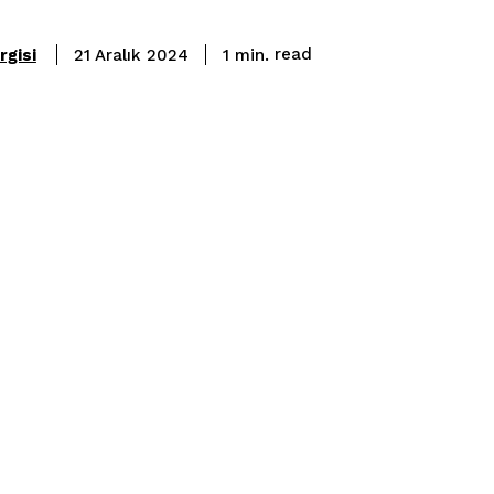
read
gisi
1
min.
21 Aralık 2024