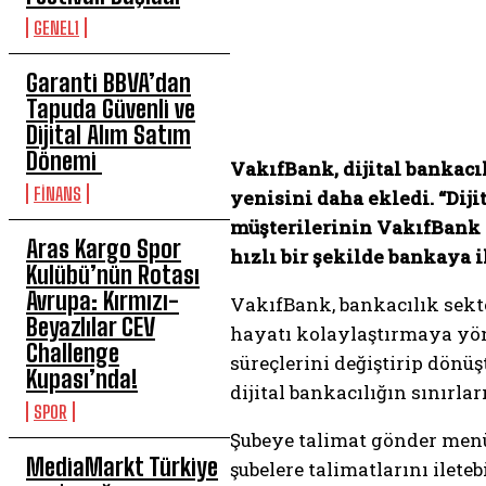
GENEL1
Garanti BBVA’dan
Tapuda Güvenli ve
Dijital Alım Satım
Dönemi
VakıfBank, dijital bankacı
FİNANS
yenisini daha ekledi. “Dij
müşterilerinin VakıfBank 
Aras Kargo Spor
hızlı bir şekilde bankaya 
Kulübü’nün Rotası
Avrupa: Kırmızı-
VakıfBank, bankacılık sekt
Beyazlılar CEV
hayatı kolaylaştırmaya yön
Challenge
süreçlerini değiştirip dönü
Kupası’nda!
dijital bankacılığın sınırlar
SPOR
Şubeye talimat gönder menüs
MediaMarkt Türkiye
şubelere talimatlarını ilet