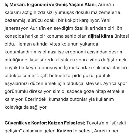
İç Mekan: Ergonomi ve Geniş Yaşam Alanı
; Auris’in
kapısını açtığınızda sizi yumuşak dokulu malzemelerle
bezenmiş, sürücü odaklı bir kokpit karşılıyor. Yeni
jenerasyon Auris’in en sevdiğim özelliklerinden biri, ön
konsolda harika bir konuma sahip olan
dijital klima
ünitesi
oldu. Hemen altında, vites kolunun yukarıda
konumlandırılmış olması ise ergonomi açısından devrim
niteliğinde; kısa sürede alıştıktan sonra vites değiştirmek
büyük bir keyfe dönüşüyor. İç mekandaki saklama alanları
oldukça cömert. Çift bölmeli torpido gözü, günlük
eşyalarınızı düzenlemek için oldukça işlevsel. Ayrıca spor
görünümlü direksiyon simidi sadece göze hitap etmekle
kalmıyor, üzerindeki kumanda butonlarıyla kullanım
kolaylığı da sağlıyor.
Güvenlik ve Konfor: Kaizen Felsefesi
; Toyota’nın “sürekli
gelişim” anlamına gelen
Kaizen
felsefesi, Auris’in her