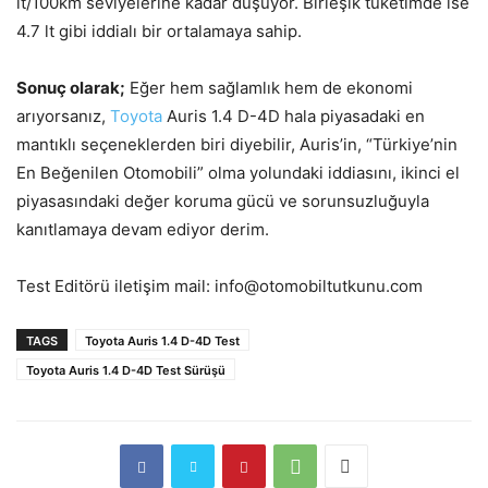
lt/100km seviyelerine kadar düşüyor. Birleşik tüketimde ise
4.7 lt gibi iddialı bir ortalamaya sahip.
Sonuç olarak;
Eğer hem sağlamlık hem de ekonomi
arıyorsanız,
Toyota
Auris 1.4 D-4D hala piyasadaki en
mantıklı seçeneklerden biri diyebilir, Auris’in, “Türkiye’nin
En Beğenilen Otomobili” olma yolundaki iddiasını, ikinci el
piyasasındaki değer koruma gücü ve sorunsuzluğuyla
kanıtlamaya devam ediyor derim.
Test Editörü iletişim mail: info@otomobiltutkunu.com
TAGS
Toyota Auris 1.4 D-4D Test
Toyota Auris 1.4 D-4D Test Sürüşü