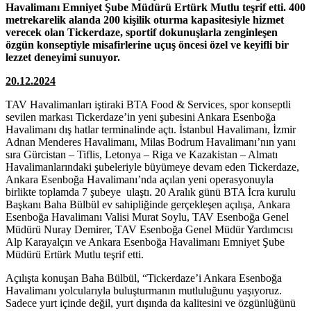
Havalimanı Emniyet Şube Müdürü Ertürk Mutlu teşrif etti. 400
metrekarelik alanda 200 kişilik oturma kapasitesiyle hizmet
verecek olan
Tickerdaze
, sportif dokunuşlarla zenginleşen
özgün konseptiyle misafirlerine uçuş öncesi özel ve keyifli bir
lezzet deneyimi sunuyor.
20.12.2024
TAV Havalimanları iştiraki BTA Food & Services, spor konseptli
sevilen markası Tickerdaze’in yeni şubesini Ankara Esenboğa
Havalimanı dış hatlar terminalinde açtı. İstanbul Havalimanı, İzmir
Adnan Menderes Havalimanı, Milas Bodrum Havalimanı’nın yanı
sıra Gürcistan – Tiflis, Letonya – Riga ve Kazakistan – Almatı
Havalimanlarındaki şubeleriyle büyümeye devam eden Tickerdaze,
Ankara Esenboğa Havalimanı’nda açılan yeni operasyonuyla
birlikte toplamda 7 şubeye ulaştı. 20 Aralık günü BTA İcra kurulu
Başkanı Baha Bülbül ev sahipliğinde gerçekleşen açılışa,
Ankara
Esenboğa Havalimanı Valisi Murat Soylu, TAV Esenboğa Genel
Müdürü Nuray Demirer, TAV Esenboğa Genel Müdür Yardımcısı
Alp Karayalçın ve Ankara Esenboğa Havalimanı Emniyet Şube
Müdürü Ertürk Mutlu teşrif etti.
Açılışta konuşan Baha Bülbül, “Tickerdaze’i Ankara Esenboğa
Havalimanı yolcularıyla buluşturmanın mutluluğunu yaşıyoruz.
Sadece yurt içinde değil, yurt dışında da kalitesini ve özgünlüğünü