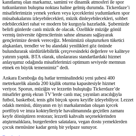
kanıtlamış olan markamız, samimi ve dinamik atmosferi ile spor
tutkunlarının buluşma noktası haline gelmiş durumda. Tickerdaze’i
misafirlerimizin yemek yerken veya içeceklerini yudumlarken spor
müsabakalarını izleyebilecekleri, müzik dinleyebilecekleri, sohbet
edebilecekleri rahat ve modern bir kurguyla hazırladık. Şubemizde
belirli günlerde canlı müzik de olacak. Özellikle müziğe gönül
vermiş üniversite öğrencilerinin sahne almasını sağlayarak
gençlerimize destek vereceğiz. Menümüzü oluştururken tüketici
alışkanları, trendler ve bu alandaki yenilikleri göz önünde
bulundurarak sürdürülebilirlik çerçevesindeki değerlere ve kaliteye
yatırım yaptık. BTA olarak, uluslararası standartlardaki hizmet
anlayışımız odağında misafirlerimizi optimum seviyede memnun
etmek en büyük temennimiz” dedi.
Ankara Esenboğa dış hatlar terminalindeki yeni şubesi 400
metrekarelik alanda 200 kişilik oturma kapasitesiyle hizmet
veriyor. Sporun, müziğin ve lezzetin buluştuğu Tickerdaze’de
misafirler geniş ekran TV’lerde canlı maç yayınları aracılığıyla
futbol, basketbol, tenis gibi birçok sporu keyifle izleyebiliyor. Lezzet
odaklı menüsü, dünyanın en iyi markalarından oluşan içecek
portföyü ve imza kokteylleriyle havalimanında geçirilen zamanı
keyfe dönüştüren restoran; lezzetli kahvaltı seçeneklerinden
atıştırmalıklara, burgerlerden salatalara, vegan dostu yemeklerden
çocuk menüsüne kadar geniş bir yelpaze sunuyor.