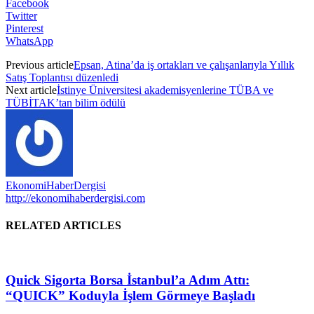
Facebook
Twitter
Pinterest
WhatsApp
Previous article
Epsan, Atina’da iş ortakları ve çalışanlarıyla Yıllık
Satış Toplantısı düzenledi
Next article
İstinye Üniversitesi akademisyenlerine TÜBA ve
TÜBİTAK’tan bilim ödülü
EkonomiHaberDergisi
http://ekonomihaberdergisi.com
RELATED ARTICLES
Quick Sigorta Borsa İstanbul’a Adım Attı:
“QUICK” Koduyla İşlem Görmeye Başladı