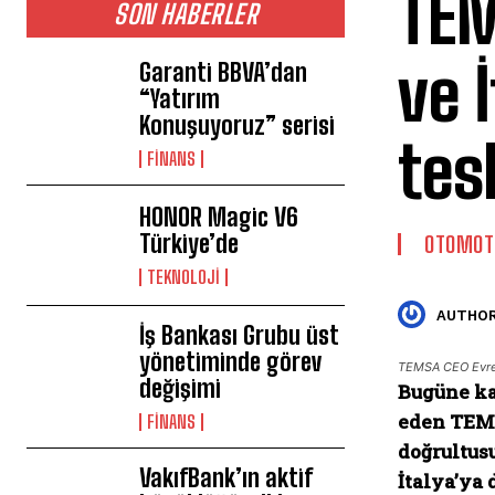
TEM
SON HABERLER
ve 
Garanti BBVA’dan
“Yatırım
Konuşuyoruz” serisi
tes
FİNANS
HONOR Magic V6
Türkiye’de
OTOMOT
TEKNOLOJİ
AUTHOR
İş Bankası Grubu üst
yönetiminde görev
TEMSA CEO Evre
değişimi
Bugüne kad
eden TEMS
FİNANS
doğrultus
VakıfBank’ın aktif
İtalya’ya 