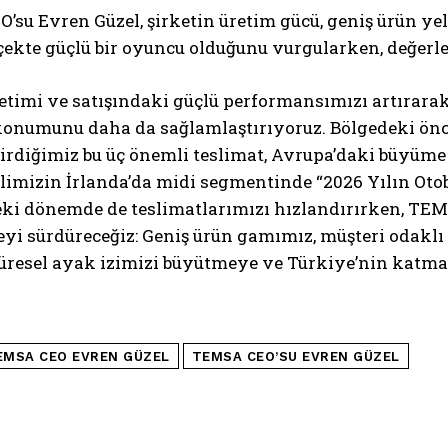
su Evren Güzel, şirketin üretim gücü, geniş ürün yel
çekte güçlü bir oyuncu olduğunu vurgularken, değerle
etimi ve satışındaki güçlü performansımızı artırarak
konumunu daha da sağlamlaştırıyoruz. Bölgedeki önc
irdiğimiz bu üç önemli teslimat, Avrupa’daki büyüme 
mizin İrlanda’da midi segmentinde “2026 Yılın Otobü
i dönemde de teslimatlarımızı hızlandırırken, TEMSA
yi sürdüreceğiz: Geniş ürün gamımız, müşteri odaklı 
küresel ayak izimizi büyütmeye ve Türkiye’nin katm
”
EMSA CEO EVREN GÜZEL
TEMSA CEO’SU EVREN GÜZEL