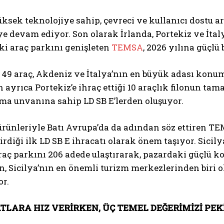
sek teknolojiye sahip, çevreci ve kullanıcı dostu a
 devam ediyor. Son olarak İrlanda, Portekiz ve İtaly
ki araç parkını genişleten
TEMSA
, 2026 yılına güçlü b
 49 araç, Akdeniz ve İtalya’nın en büyük adası konu
ayrıca Portekiz’e ihraç ettiği 10 araçlık filonun tama
lma unvanına sahip LD SB E’lerden oluşuyor.
ürünleriyle Batı Avrupa’da da adından söz ettiren TEM
irdiği ilk LD SB E ihracatı olarak önem taşıyor. Sicil
raç parkını 206 adede ulaştırarak, pazardaki güçlü 
n, Sicilya’nın en önemli turizm merkezlerinden biri
or.
TLARA HIZ VERİRKEN, ÜÇ TEMEL DEĞERİMİZİ PEK