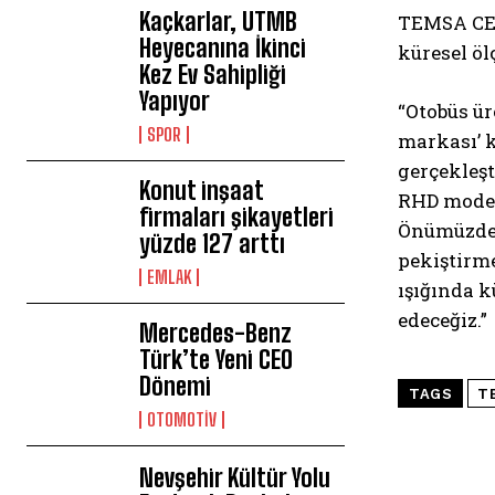
Kaçkarlar, UTMB
TEMSA CEO’
Heyecanına İkinci
küresel öl
Kez Ev Sahipliği
Yapıyor
“Otobüs ür
SPOR
markası’ 
gerçekleşt
Konut inşaat
RHD modeli
firmaları şikayetleri
Önümüzdek
yüzde 127 arttı
pekiştirme
EMLAK
ışığında 
edeceğiz.
Mercedes-Benz
Türk’te Yeni CEO
Dönemi
TAGS
T
OTOMOTİV
Nevşehir Kültür Yolu