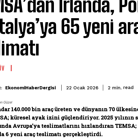
SA’dan İrlanda, Po
İtalya’ya 65 yeni ar
limatı
İV
read
EkonomiHaberDergisi
2
min.
22 Ocak 2026
:
n Güzel
ar 140.000 bin araç üreten ve dünyanın 70 ülkesine
A; küresel ayak izini güçlendiriyor. 2025 yılının 
unda Avrupa’ya teslimatlarını hızlandıran TEMSA; Ar
da 6 yeni araç teslimatı gerçekleştirdi.