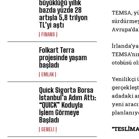
büyüklüğü yıllık
bazda yüzde 28
TEMSA, yük
artışla 5,8 trilyon
sürdürmeye
TL’yi aştı
Avrupa’da
FİNANS
İrlanda’ya
Folkart Terra
TEMSA’nın 
projesinde yaşam
otobüsü o
başladı
EMLAK
Yenilikçi 
gerçekleşt
Quick Sigorta Borsa
adadaki a
İstanbul’a Adım Attı:
yeni aracı
“QUICK” Koduyla
İşlem Görmeye
planlanıy
Başladı
“TESLİMA
GENEL1