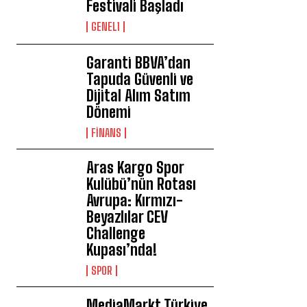
Festivali Başladı
GENEL1
Garanti BBVA’dan
Tapuda Güvenli ve
Dijital Alım Satım
Dönemi
FİNANS
Aras Kargo Spor
Kulübü’nün Rotası
Avrupa: Kırmızı-
Beyazlılar CEV
Challenge
Kupası’nda!
SPOR
MediaMarkt Türkiye