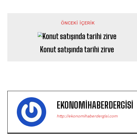
ÖNCEKI İÇERIK
Konut satışında tarihi zirve
EKONOMIHABERDERGISI
http://ekonomihaberdergisi.com