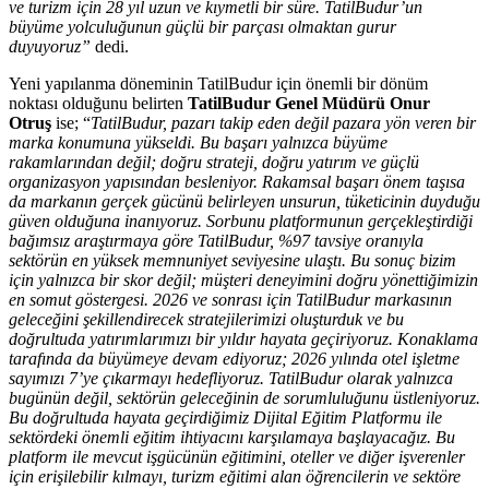
ve turizm için 28 yıl uzun ve kıymetli bir süre. TatilBudur’un
büyüme yolculuğunun güçlü bir parçası olmaktan gurur
duyuyoruz”
dedi.
Yeni yapılanma döneminin TatilBudur için önemli bir dönüm
noktası olduğunu belirten
TatilBudur Genel Müdürü Onur
Otruş
ise; “
TatilBudur, pazarı takip eden değil pazara yön veren bir
marka konumuna yükseldi. Bu başarı yalnızca büyüme
rakamlarından değil; doğru strateji, doğru yatırım ve güçlü
organizasyon yapısından besleniyor. Rakamsal başarı önem taşısa
da markanın gerçek gücünü belirleyen unsurun, tüketicinin duyduğu
güven olduğuna inanıyoruz. Sorbunu platformunun gerçekleştirdiği
bağımsız araştırmaya göre TatilBudur, %97 tavsiye oranıyla
sektörün en yüksek memnuniyet seviyesine ulaştı. Bu sonuç bizim
için yalnızca bir skor değil; müşteri deneyimini doğru yönettiğimizin
en somut göstergesi. 2026 ve sonrası için TatilBudur markasının
geleceğini şekillendirecek stratejilerimizi oluşturduk ve bu
doğrultuda yatırımlarımızı bir yıldır hayata geçiriyoruz. Konaklama
tarafında da büyümeye devam ediyoruz; 2026 yılında otel işletme
sayımızı 7’ye çıkarmayı hedefliyoruz. TatilBudur olarak yalnızca
bugünün değil, sektörün geleceğinin de sorumluluğunu üstleniyoruz.
Bu doğrultuda hayata geçirdiğimiz Dijital Eğitim Platformu ile
sektördeki önemli eğitim ihtiyacını karşılamaya başlayacağız. Bu
platform ile mevcut işgücünün eğitimini, oteller ve diğer işverenler
için erişilebilir kılmayı, turizm eğitimi alan öğrencilerin ve sektöre