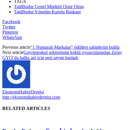
TAGS
TatilBudur Genel Müdürü Onur Otruş
TatilBudur Yönetim Kurulu Başkanı
Facebook
Twitter
Pinterest
WhatsApp
Previous article
“1 Numaralı Markalar” ödülleri sahiplerini buldu
Next article
Gayrimenkul sektörünün köklü oyuncularından Zeray
GYO’da halka arz için geri sayım başladı
EkonomiHaberDergisi
http://ekonomihaberdergisi.com
RELATED ARTICLES