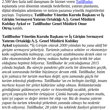
2.500’den fazla tatil danışmanı ile hizmet veren
TatilBudur,
toplantıda yeni dönemin stratejik hedeflerini, yatırım planlarını,
dijital dönüşüm adımlarını ve turizm pazarına yönelik öngörülerini
paylaştı. Toplantıya;
TatilBudur Yönetim Kurulu Başkanı ve İş
Girişim Sermayesi Yatırım Ortaklığı A.Ş. Genel Müdürü
Kubilay Aykol ve
TatilBudur Genel Müdürü Onur
Otruş
katıldı.
TatilBudur Yönetim Kurulu Başkanı ve İş Girişim Sermayesi
Yatırım Ortaklığı A.Ş. Genel Müdürü Kubilay
Aykol
toplantıda;
“
İş Girişim olarak 2000 yılından bu yana aktif bir
girişim sermayesi şirketiyiz. Turizmin yalnızca sektöre ve ekonomiye
katkı sağlamakla kalmayıp, cari açığın azaltılmasına destek olan ve
ülke ekonomisinde bir direnç noktası haline gelen kritik bir alan
olduğunu hepimiz biliyoruz. TatilBudur ile yolculuğumuz 2015
yılında başladı. Bu süreçte pandemi gibi zorlu bir dönemden geçtik,
ancak sonrasında birlikte büyümeye devam ettik. TatilBudur, bizim
için yalnızca bir turizm markası değil; aynı zamanda güçlü bir
turizm teknoloji platformu. TatilBudur’un en belirgin özelliği, insanı
merkeze koyan bir şirket kültürüne sahip olması. Reklamlarında
gördüğünüz gülümseyen yüzler ve hissettirdiği sıcaklık, şirketin
gerçek yapısıyla birebir örtüşüyor. Çünkü burada gerçekten mutlu,
işini iyi yapan ve değer üreten bir ekip var. Biz de insana yatırım
yapan bu turizm teknoloji şirketinin yanında olmayı bu nedenle
tercih ediyoruz. TatilBudur, 28 yıldır bu sektörde faaliyet gösteriyor