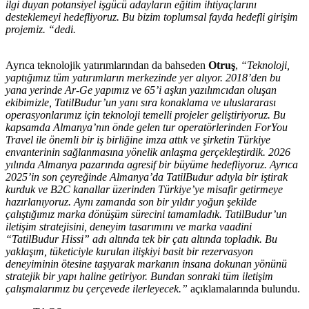
ilgi duyan potansiyel işgücü adayların eğitim ihtiyaçlarını
desteklemeyi hedefliyoruz. Bu bizim toplumsal fayda hedefli girişim
projemiz. “dedi.
Ayrıca teknolojik yatırımlarından da bahseden
Otruş
,
“Teknoloji,
yaptığımız tüm yatırımların merkezinde yer alıyor. 2018’den bu
yana yerinde Ar-Ge yapımız ve 65’i aşkın yazılımcıdan oluşan
ekibimizle, TatilBudur’un yanı sıra konaklama ve uluslararası
operasyonlarımız için teknoloji temelli projeler geliştiriyoruz. Bu
kapsamda Almanya’nın önde gelen tur operatörlerinden ForYou
Travel ile önemli bir iş birliğine imza attık ve şirketin Türkiye
envanterinin sağlanmasına yönelik anlaşma gerçekleştirdik. 2026
yılında Almanya pazarında agresif bir büyüme hedefliyoruz. Ayrıca
2025’in son çeyreğinde Almanya’da TatilBudur adıyla bir iştirak
kurduk ve B2C kanallar üzerinden Türkiye’ye misafir getirmeye
hazırlanıyoruz. Aynı zamanda son bir yıldır yoğun şekilde
çalıştığımız marka dönüşüm sürecini tamamladık. TatilBudur’un
iletişim stratejisini, deneyim tasarımını ve marka vaadini
“TatilBudur Hissi” adı altında tek bir çatı altında topladık. Bu
yaklaşım, tüketiciyle kurulan ilişkiyi basit bir rezervasyon
deneyiminin ötesine taşıyarak markanın insana dokunan yönünü
stratejik bir yapı haline getiriyor. Bundan sonraki tüm iletişim
çalışmalarımız bu çerçevede ilerleyecek.”
açıklamalarında bulundu.