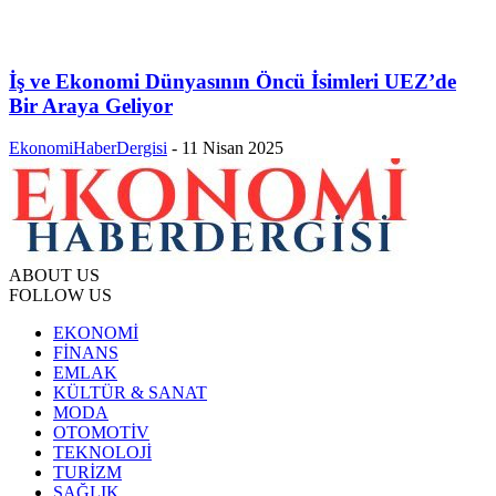
İş ve Ekonomi Dünyasının Öncü İsimleri UEZ’de
Bir Araya Geliyor
EkonomiHaberDergisi
-
11 Nisan 2025
ABOUT US
FOLLOW US
EKONOMİ
FİNANS
EMLAK
KÜLTÜR & SANAT
MODA
OTOMOTİV
TEKNOLOJİ
TURİZM
SAĞLIK