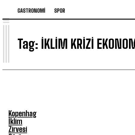
GASTRONOMİ
SPOR
I
Tag:
IKLIM KRIZI EKONOM
Kopenhag
İklim
Zirvesi