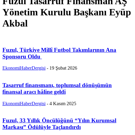
Fuzul Tasarruf Finansman AŞ
Yönetim Kurulu Başkanı Eyüp
Akbal
Fuzul, Türkiye Millî Futbol Takımlarının Ana
Sponsoru Oldu
EkonomiHaberDergisi
-
19 Şubat 2026
Tasarruf finansmanı, toplumsal dönüşümün
finansal aracı hâline geldi
EkonomiHaberDergisi
-
4 Kasım 2025
Fuzul, 33 Yıllık Öncülüğünü “Yılın Kurumsal
Markası” Ödülüyle Taçlandırdı