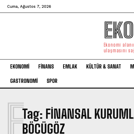
Cuma, Ağustos 7, 2026
EKO
Ekonomi alanın
ulaşmasını sa
EKONOMİ
FİNANS
EMLAK
KÜLTÜR & SANAT
M
GASTRONOMİ
SPOR
F
Tag:
FINANSAL KURUMLA
BÖCÜGÖZ