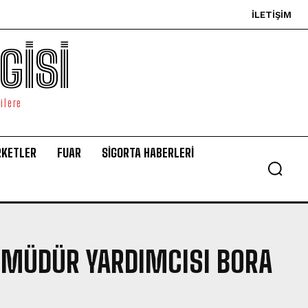
İLETIŞIM
GİSİ
ilere
RKETLER
FUAR
SİGORTA HABERLERİ
 MÜDÜR YARDIMCISI BORA