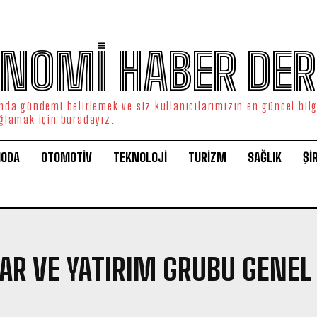
NOMİ HABER DER
da gündemi belirlemek ve siz kullanıcılarımızın en güncel bilg
ğlamak için buradayız.
ODA
OTOMOTİV
TEKNOLOJİ
TURİZM
SAĞLIK
Şİ
R VE YATIRIM GRUBU GENEL