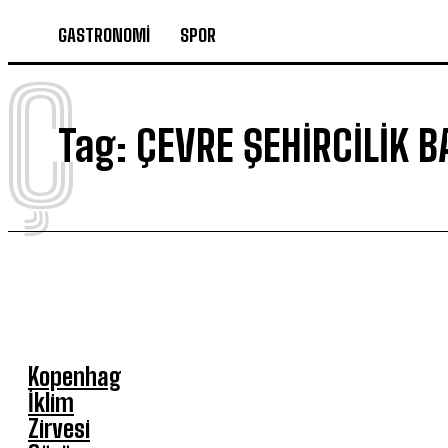
GASTRONOMİ
SPOR
Ç
Tag:
ÇEVRE ŞEHIRCILIK B
Kopenhag
İklim
Zirvesi