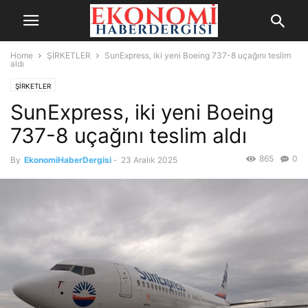
Home
ŞİRKETLER
SunExpress, iki yeni Boeing 737-8 uçağını teslim
aldı
ŞİRKETLER
SunExpress, iki yeni Boeing
737-8 uçağını teslim aldı
865
0
By
EkonomiHaberDergisi
-
23 Aralık 2025