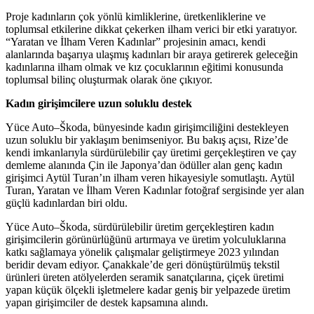
Proje kadınların çok yönlü kimliklerine, üretkenliklerine ve
toplumsal etkilerine dikkat çekerken ilham verici bir etki yaratıyor.
“Yaratan ve İlham Veren Kadınlar” projesinin amacı, kendi
alanlarında başarıya ulaşmış kadınları bir araya getirerek geleceğin
kadınlarına ilham olmak ve kız çocuklarının eğitimi konusunda
toplumsal bilinç oluşturmak olarak öne çıkıyor.
Kadın girişimcilere uzun soluklu destek
Yüce Auto–Škoda, bünyesinde kadın girişimciliğini destekleyen
uzun soluklu bir yaklaşım benimseniyor. Bu bakış açısı, Rize’de
kendi imkanlarıyla sürdürülebilir çay üretimi gerçekleştiren ve çay
demleme alanında Çin ile Japonya’dan ödüller alan genç kadın
girişimci Aytül Turan’ın ilham veren hikayesiyle somutlaştı. Aytül
Turan, Yaratan ve İlham Veren Kadınlar fotoğraf sergisinde yer alan
güçlü kadınlardan biri oldu.
Yüce Auto–Škoda, sürdürülebilir üretim gerçekleştiren kadın
girişimcilerin görünürlüğünü artırmaya ve üretim yolculuklarına
katkı sağlamaya yönelik çalışmalar geliştirmeye 2023 yılından
beridir devam ediyor. Çanakkale’de geri dönüştürülmüş tekstil
ürünleri üreten atölyelerden seramik sanatçılarına, çiçek üretimi
yapan küçük ölçekli işletmelere kadar geniş bir yelpazede üretim
yapan girişimciler de destek kapsamına alındı.