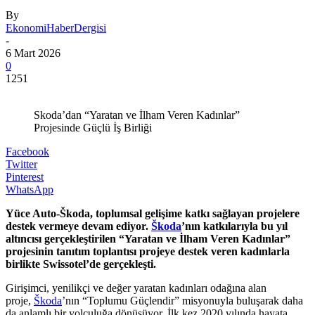
By
EkonomiHaberDergisi
-
6 Mart 2026
0
1251
Skoda’dan “Yaratan ve İlham Veren Kadınlar”
Projesinde Güçlü İş Birliği
Facebook
Twitter
Pinterest
WhatsApp
Yüce Auto-Škoda, toplumsal gelişime katkı sağlayan projelere
destek vermeye devam ediyor.
Škoda
’nın katkılarıyla bu yıl
altıncısı gerçekleştirilen “Yaratan ve İlham Veren Kadınlar”
projesinin tanıtım toplantısı projeye destek veren kadınlarla
birlikte Swissotel’de gerçekleşti.
Girişimci, yenilikçi ve değer yaratan kadınları odağına alan
proje,
Škoda
’nın “Toplumu Güçlendir” misyonuyla buluşarak daha
da anlamlı bir yolculuğa dönüşüyor. İlk kez 2020 yılında hayata