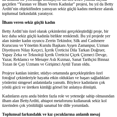
geçirilen “Yaratan ve İlham Veren Kadınlar” projesi, bu yıl da Betty
Arditi’nin objektifinden yansıyan sekiz güçlü kadını merkeze alarak
toplumsal farkındalık yaratıyor.
İlham veren sekiz güçlü kadın
Betty Arditi’nin özel olarak çekimlerini gerçekleştirdiği proje, bir
kez daha sekiz güçlü kadınla birlikte renklendi. Bu yıl projede yer
alan isimler kadın oyuncu Zerrin Tekindor, Silk and Cashmere
Kurucusu ve Yönetim Kurulu Başkanı Ayşen Zamanpur, Uzman
Diyetisyen Nilay Keçeci, İçerik Üreticisi Dila Tarkan Doğruer,
Yapay Zeka ve Teknoloji İçerik Üreticisi Çiçek Çizmeci Devge,
Yazar, Reklamcı ve Menajer Aslı Kızmaz, Sanat Tarihçisi Binnaz
Tozan ile Çay Uzmanı ve Girişimci Aytül Turan oldu.
Projeye katılan isimler, stüdyo ortamında gerçekleştirilen özel
fotoğraf çekimleriyle hayatta etkin oldukları ve başarı sağladıkları
yönlerini simgesel anlatımlarla yansıttı. Böylece kadınların çok
yönlü gücü ve üretken kimliği görsel bir anlatıya dönüştü.
Kadınların aynı anda birden fazla role ve yeteneğe sahip olmasından
ilham alan BettyArditi, ahtapot metaforunu kullanarak sekiz kol
üzerinden çok yönlülüğü sanatsal bir dille yorumladı.
Toplumsal farkındalık ve kız çocuklarına anlamlı mesaj