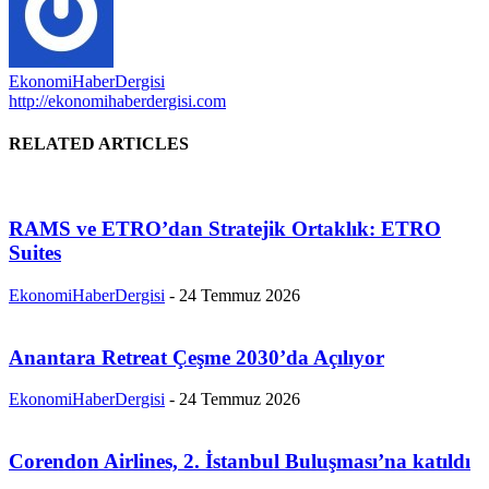
EkonomiHaberDergisi
http://ekonomihaberdergisi.com
RELATED ARTICLES
RAMS ve ETRO’dan Stratejik Ortaklık: ETRO
Suites
EkonomiHaberDergisi
-
24 Temmuz 2026
Anantara Retreat Çeşme 2030’da Açılıyor
EkonomiHaberDergisi
-
24 Temmuz 2026
Corendon Airlines, 2. İstanbul Buluşması’na katıldı