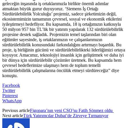
geleceğin inşasında iş ortaklarımızla birlikte önemli adımlar
atmaktan büyük gurur duyuyoruz. ‘Siemens İş Ortağı
Sürdürülebilirlik Yolculuğu’ projemiz, sadece şirketimizin değil,
ekosistemimizin tamamının çevresel, sosyal ve ekonomik etkilerini
iyileştirmeyi hedefliyor. Bu kapsamda, 18 iş ortağımızın katkısıyla
50 milyon 957 bin TL’lik bir yatırım yapılarak 132 sürdürülebilirlik
projesine destek sağladık. Projemizin temel taşlarından biri olan
eğitimler sayesinde, iş ortaklarımızın ve çalışanlarımızın
sürdürülebilirlik konusundaki farkındalığını artırmayı başardık. Bu
proje, iş birliğinin gücünü ve sürdürülebilirlikteki liderliğimizi ortaya
koyuyor. Amacımız, teknolojiyi insanlık için geliştirmek ve daha iyi
bir dünya için sürdürülebilir çözümler üretmek. Bu kapsamda hem
çevresel hedeflerimize ulaşmayı hem de toplum temelli
sürdürülebilirlik çalışmalarına öncülük etmeyi sürdüreceğiz” diye
konuştu.
Facebook
Twitter
Pinterest
WhatsApp
Previous article
Figopara’nın yeni CSO’su Fatih Sönmez oldu
Next article
Türk Yatırımcılar Dubai’de Zirveye Tırmanıyor