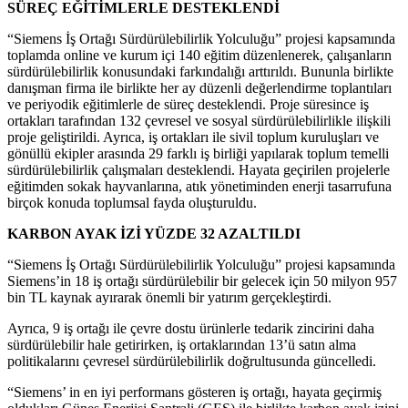
SÜREÇ EĞİTİMLERLE DESTEKLENDİ
“Siemens İş Ortağı Sürdürülebilirlik Yolculuğu” projesi kapsamında
toplamda online ve kurum içi 140 eğitim düzenlenerek, çalışanların
sürdürülebilirlik konusundaki farkındalığı arttırıldı. Bununla birlikte
danışman firma ile birlikte her ay düzenli değerlendirme toplantıları
ve periyodik eğitimlerle de süreç desteklendi. Proje süresince iş
ortakları tarafından 132 çevresel ve sosyal sürdürülebilirlikle ilişkili
proje geliştirildi. Ayrıca, iş ortakları ile sivil toplum kuruluşları ve
gönüllü ekipler arasında 29 farklı iş birliği yapılarak toplum temelli
sürdürülebilirlik çalışmaları desteklendi. Hayata geçirilen projelerle
eğitimden sokak hayvanlarına, atık yönetiminden enerji tasarrufuna
birçok konuda toplumsal fayda oluşturuldu.
KARBON AYAK İZİ YÜZDE 32 AZALTILDI
“Siemens İş Ortağı Sürdürülebilirlik Yolculuğu” projesi kapsamında
Siemens’in 18 iş ortağı sürdürülebilir bir gelecek için 50 milyon 957
bin TL kaynak ayırarak önemli bir yatırım gerçekleştirdi.
Ayrıca, 9 iş ortağı ile çevre dostu ürünlerle tedarik zincirini daha
sürdürülebilir hale getirirken, iş ortaklarından 13’ü satın alma
politikalarını çevresel sürdürülebilirlik doğrultusunda güncelledi.
“Siemens’ in en iyi performans gösteren iş ortağı, hayata geçirmiş