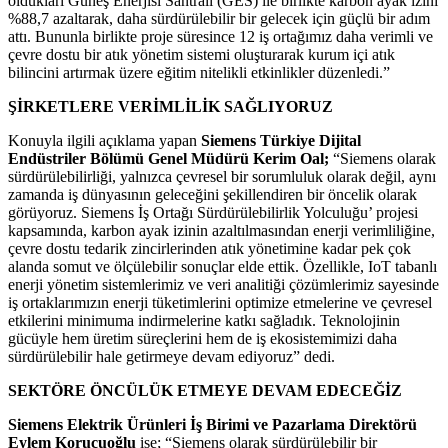
oldukları Güneş Enerjisi Santrali (GES) ile birlikte karbon ayak izini
%88,7 azaltarak, daha sürdürülebilir bir gelecek için güçlü bir adım
attı. Bununla birlikte proje süresince 12 iş ortağımız daha verimli ve
çevre dostu bir atık yönetim sistemi oluşturarak kurum içi atık
bilincini artırmak üzere eğitim nitelikli etkinlikler düzenledi.”
ŞİRKETLERE VERİMLİLİK SAĞLIYORUZ
Konuyla ilgili açıklama yapan
Siemens Türkiye Dijital
Endüstriler Bölümü Genel Müdürü Kerim Oal;
“Siemens olarak
sürdürülebilirliği, yalnızca çevresel bir sorumluluk olarak değil, aynı
zamanda iş dünyasının geleceğini şekillendiren bir öncelik olarak
görüyoruz. Siemens İş Ortağı Sürdürülebilirlik Yolculuğu’ projesi
kapsamında, karbon ayak izinin azaltılmasından enerji verimliliğine,
çevre dostu tedarik zincirlerinden atık yönetimine kadar pek çok
alanda somut ve ölçülebilir sonuçlar elde ettik. Özellikle, IoT tabanlı
enerji yönetim sistemlerimiz ve veri analitiği çözümlerimiz sayesinde
iş ortaklarımızın enerji tüketimlerini optimize etmelerine ve çevresel
etkilerini minimuma indirmelerine katkı sağladık. Teknolojinin
gücüyle hem üretim süreçlerini hem de iş ekosistemimizi daha
sürdürülebilir hale getirmeye devam ediyoruz” dedi.
SEKTÖRE ÖNCÜLÜK ETMEYE DEVAM EDECEĞİZ
Siemens Elektrik Ürünleri İş Birimi ve Pazarlama Direktörü
Eylem Korucuoğlu
ise; “Siemens olarak sürdürülebilir bir