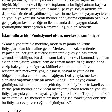
karmaşık hale gelmesi, iş merkezlerinin ve sosyal yaşam alanlarının
büyük ölçüde merkezi ilçelerde toplanması bu ilgiyi artıran başlıca
unsurlar arasında yer alıyor. İnsanlar, işe veya sosyal aktivitelere
daha kısa sürede ulaşabilmek için şehrin merkezinde yaşamayı tercih
ediyor” diye konuştu. Şehir merkezinde yaşama eğiliminin özellikle
genç çalışan kesim ve öğrenciler arasında daha yaygın olarak
görüldüğüne dikkat çeken Ramazan Taş, şunları söyledi:
İstanbullu artık “Fonksiyonel olsun, merkezi olsun” diyor
“Zaman yönetimi ve mobilite, modern yaşamın en kritik
ihtiyaçlarından biri haline geldi. Merkezden uzak semtlerde
yaşayanlar, her gün saatlerce süren trafik çilesiyle baş etmek
zorunda kalabiliyor. Bu da ulaşımı kolay, merkezi konumda yer alan
evleri hem yaşam kalitesi hem de zaman tasarrufu açısından daha
cazip hale getiriyor. Ayrıca, kültürel etkinliklerin, kafe ve
restoranların merkezde yoğunlaşması, sosyal hayatın da bu
bölgelerde daha canlı olmasını sağlıyor. Dolayısıyla, merkezi
alanlarda yaşamak artık bir ayrıcalık değil, bir ihtiyaç olarak
görülüyor. İstanbullular artık şehir dışındaki büyük metrekareli evler
yerine şehir merkezindeki ideal metrekareli evleri tercih ediyor. Bu
ihtiyaçtan yola çıkarak hayata geçirdiğimiz Luxera Topkapı’nın 53,5
metrekare ile 105 metrekare arasında değişen fonksiyonel evleriyle
bu ihtiyaca cevap vereceğini düşünüyoruz.”
TAGS