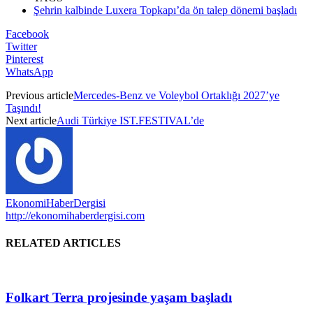
Şehrin kalbinde Luxera Topkapı’da ön talep dönemi başladı
Facebook
Twitter
Pinterest
WhatsApp
Previous article
Mercedes-Benz ve Voleybol Ortaklığı 2027’ye
Taşındı!
Next article
Audi Türkiye IST.FESTIVAL’de
EkonomiHaberDergisi
http://ekonomihaberdergisi.com
RELATED ARTICLES
Folkart Terra projesinde yaşam başladı