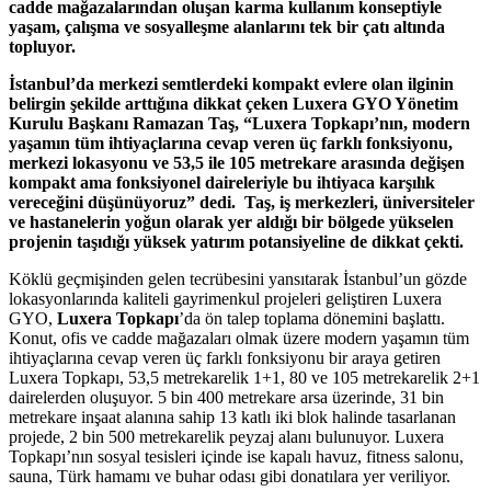
cadde mağazalarından oluşan karma kullanım konseptiyle
yaşam, çalışma ve sosyalleşme alanlarını tek bir çatı altında
topluyor.
İstanbul’da merkezi semtlerdeki kompakt evlere olan ilginin
belirgin şekilde arttığına dikkat çeken Luxera GYO Yönetim
Kurulu Başkanı Ramazan Taş, “Luxera Topkapı’nın, modern
yaşamın tüm ihtiyaçlarına cevap veren üç farklı fonksiyonu,
merkezi lokasyonu ve 53,5 ile 105 metrekare arasında değişen
kompakt ama fonksiyonel daireleriyle bu ihtiyaca karşılık
vereceğini düşünüyoruz” dedi. Taş, iş merkezleri, üniversiteler
ve hastanelerin yoğun olarak yer aldığı bir bölgede yükselen
projenin taşıdığı yüksek yatırım potansiyeline de dikkat çekti.
Köklü geçmişinden gelen tecrübesini yansıtarak İstanbul’un gözde
lokasyonlarında kaliteli gayrimenkul projeleri geliştiren Luxera
GYO,
Luxera Topkapı
’da
ön talep toplama dönemini başlattı.
Konut, ofis ve cadde mağazaları olmak üzere modern yaşamın tüm
ihtiyaçlarına cevap veren üç farklı fonksiyonu bir araya getiren
Luxera Topkapı, 53,5 metrekarelik 1+1, 80 ve 105 metrekarelik 2+1
dairelerden oluşuyor. 5 bin 400 metrekare arsa üzerinde, 31 bin
metrekare inşaat alanına sahip 13 katlı iki blok halinde tasarlanan
projede, 2 bin 500 metrekarelik peyzaj alanı bulunuyor. Luxera
Topkapı’nın sosyal tesisleri içinde ise kapalı havuz, fitness salonu,
sauna, Türk hamamı ve buhar odası gibi donatılara yer veriliyor.