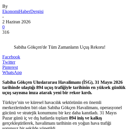
By
EkonomiHaberDergisi
-
2 Haziran 2026
0
316
Sabiha Gökçen'de Tüm Zamanların Uçuş Rekoru!
Facebook
Twitter
Pinterest
WhatsApp
Sabiha Gökçen Uluslararası Havalimanı (İSG), 31 Mayıs 2026
tarihinde ulaştığı 894 uçuş trafiğiyle tarihinin en yüksek günlük
uçuş sayısına imza atarak yeni bir rekor kırdı.
Türkiye’nin ve küresel havacılık sektörünün en önemli
merkezlerinden biri olan Sabiha Gökçen Havalimanı, operasyonel
gücünü ve stratejik konumunu bir kez daha kanıtladı. 31 Mayıs
Pazar günü iç ve dış hatlarda toplam
894 iniş ve kalkış
gerçekleştirilerek, havalimanı tarihinin en yoğun hava trafiği
sorunsuz bir şekilde yönetildi.