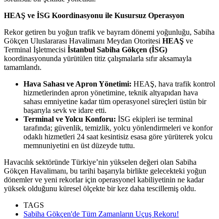
HEAŞ ve İSG Koordinasyonu ile Kusursuz Operasyon
Rekor getiren bu yoğun trafik ve bayram dönemi yoğunluğu, Sabiha
Gökçen Uluslararası Havalimanı Meydan Otoritesi
HEAŞ
ve
Terminal İşletmecisi
İstanbul Sabiha Gökçen (İSG)
koordinasyonunda yürütülen titiz çalışmalarla sıfır aksamayla
tamamlandı.
Hava Sahası ve Apron Yönetimi:
HEAŞ, hava trafik kontrol
hizmetlerinden apron yönetimine, teknik altyapıdan hava
sahası emniyetine kadar tüm operasyonel süreçleri üstün bir
başarıyla sevk ve idare etti.
Terminal ve Yolcu Konforu:
İSG ekipleri ise terminal
tarafında; güvenlik, temizlik, yolcu yönlendirmeleri ve konfor
odaklı hizmetleri 24 saat kesintisiz esasa göre yürüterek yolcu
memnuniyetini en üst düzeyde tuttu.
Havacılık sektöründe Türkiye’nin yükselen değeri olan Sabiha
Gökçen Havalimanı, bu tarihi başarıyla birlikte gelecekteki yoğun
dönemler ve yeni rekorlar için operasyonel kabiliyetinin ne kadar
yüksek olduğunu küresel ölçekte bir kez daha tescillemiş oldu.
TAGS
Sabiha Gökçen'de Tüm Zamanların Uçuş Rekoru!