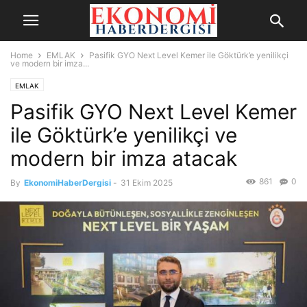
Home
EMLAK
Pasifik GYO Next Level Kemer ile Göktürk’e yenilikçi
ve modern bir imza...
EMLAK
Pasifik GYO Next Level Kemer
ile Göktürk’e yenilikçi ve
modern bir imza atacak
861
0
By
EkonomiHaberDergisi
-
31 Ekim 2025