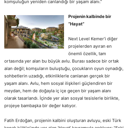
komşuluğun yeniden canlandığı bir yaşam alanı.”
Projenin kalbinde bir
“Hayat”
Next Level Kemer’i diğer
projelerden ayıran en
önemli özellik, tam
ortasında yer alan bu büyük avlu. Burası sadece bir ortak
alan değil; komşuların buluştuğu, çocukların oyun oynadığı,
sohbetlerin uzadığı, etkinliklerle canlanan gerçek bir
yaşam alanı. Avlu, hem sosyal ilişkileri güçlendiren bir
meydan, hem de doğayla iç içe geçen bir yaşam alanı
olarak tasarlandı. İçinde yer alan sosyal tesislerle birlikte,
projeye bambaşka bir değer katıyor.
Fatih Erdoğan, projenin kalbini oluşturan avluyu, eski Türk
konak kültüründe yer alan ‘Hayat’ kavramıyla açıklıyor: “Eski