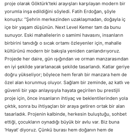
proje olarak Göktürk’teki arayışları karşılayan modern bir
yorumla inşa edildiğini söyledi. Fatih Erdoğan, şöyle
konuştu: “Şehrin merkezinden uzaklaşmadan, doğayla iç
içe bir yaşam düşünün. Next Level Kemer tam da bunu
sunuyor. Eski mahallelerin o samimi havasını, insanların
birbirini tanıdığı o sıcak ortamı özleyenler için, mahalle
kültürünü modern bir bakışla yeniden canlandırıyoruz.
Projede her daire, gün ışığından ve orman manzarasından
en iyi şekilde yararlanacak şekilde tasarlandı. Katlar geriye
doğru yükseliyor; böylece hem ferah bir manzara hem de
özel alan korunmuş oluyor. Sağlam bir zeminde, az katlı ve
güvenli bir yapı anlayışıyla hayata geçirilen bu prestijli
proje için, önce insanların ihtiyaç ve beklentilerinden yola
çıktık, sonra bu ihtiyaçları bir araya getiren ortak bir alan
tasarladık. Projenin kalbinde, herkesin buluştuğu, sohbet
ettiği, çocukların oynadığı büyük bir avlu var. Biz buna
‘Hayat’ diyoruz. Çünkü burası hem doğanın hem de