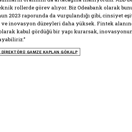
teknik rollerde görev alıyor. Biz Odeabank olarak bu
 2023 raporunda da vurgulandığı gibi, cinsiyet eşit
 ve inovasyon düzeyleri daha yüksek. Fintek alanınd
ğer olarak kabul gördüğü bir yapı kurarsak, inovasyo
yabiliriz.”
I DIREKTÖRÜ GAMZE KAPLAN GÖKALP