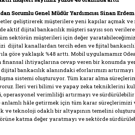
dan Sorumlu Genel Müdür Yardımcısı Sinan Erdem
metler geliştirerek müşterilere yeni kapılar açmak v
’de aktif dijital bankacılık müşteri sayısı son verile
 tüm sektörün müşterileri için değer yaratabileceğim
zi dijital kanallardan tercih eden ve fijital bankac
 yıla göre yaklaşık %48 arttı. Mobil uygulamamız Odea
finansal ihtiyaçlarına cevap veren bir konumda yer a
dijital bankacılık alanındaki eforlarımızı artırmayı
alışma sistemi oluşturuyor. Tüm karar alma süreçlerimi
uz. İleri veri bilimi ve yapay zeka tekniklerini kul
yi, operasyonel verimliliği artırmayı ve sürdürülebi
anlamlı hâle getirmek için tüm karar süreçlerimizi ve
ve teknoloji odaklı bir altyapının temelini oluşturuy
törüne katma değer yaratmayı ve sektörde sürdürüleb