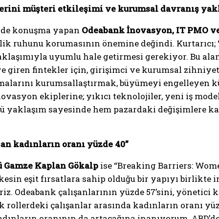
lerini müşteri etkileşimi ve kurumsal davranış ya
inde konuşma yapan
Odeabank İnovasyon, IT PMO ve 
cilik ruhunu korumasının önemine değindi. Kurtarıcı; 
klaşımıyla uyumlu hale getirmesi gerekiyor. Bu alan
 giren fintekler için, girişimci ve kurumsal zihniyetl
alarını kurumsallaştırmak, büyümeyi engelleyen kü
novasyon ekiplerine; yıkıcı teknolojiler, yeni iş mode
lü yaklaşım sayesinde hem pazardaki değişimlere kar
şan kadınların oranı yüzde 40”
ü Gamze Kaplan Gökalp
ise “Breaking Barriers: Wom
esin eşit fırsatlara sahip olduğu bir yapıyı birlikte
iriz. Odeabank çalışanlarının yüzde 57’sini, yönetici
k rollerdeki çalışanlar arasında kadınların oranı yüz
adınların oranının da artacağına inanıyorum. ABD’d