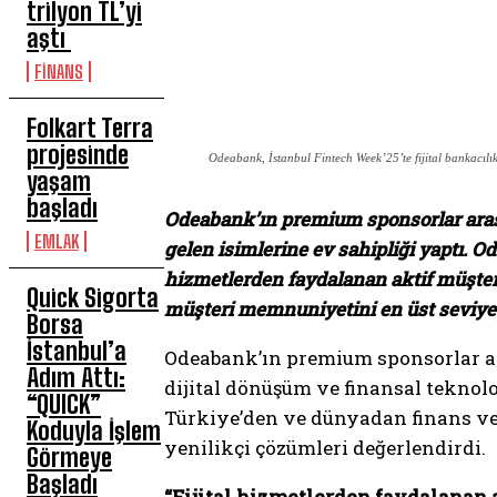
trilyon TL’yi
aştı
FİNANS
Folkart Terra
projesinde
Odeabank, İstanbul Fintech Week’25’te fijital bankacılık 
yaşam
başladı
Odeabank’ın premium sponsorlar arası
EMLAK
gelen isimlerine ev sahipliği yaptı.
hizmetlerden faydalanan aktif müşteri
Quick Sigorta
müşteri memnuniyetini en üst seviyeye 
Borsa
İstanbul’a
Odeabank’ın premium sponsorlar ara
Adım Attı:
dijital dönüşüm ve finansal teknolo
“QUICK”
Türkiye’den ve dünyadan finans ve 
Koduyla İşlem
yenilikçi çözümleri değerlendirdi.
Görmeye
Başladı
“Fijital hizmetlerden faydalanan 