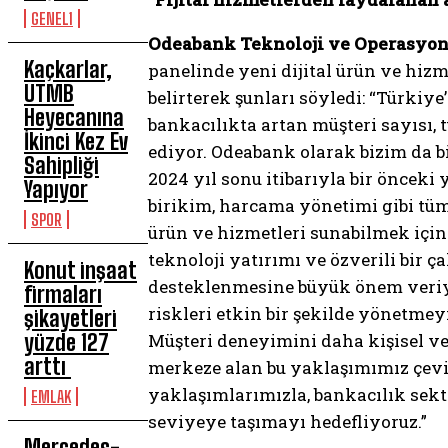
GENEL1
Odeabank Teknoloji ve Operasyon
Kaçkarlar,
panelinde yeni dijital ürün ve hiz
UTMB
belirterek şunları söyledi: “Türkiye
Heyecanına
bankacılıkta artan müşteri sayısı,
İkinci Kez Ev
ediyor. Odeabank olarak bizim da bi
Sahipliği
2024 yıl sonu itibarıyla bir önceki
Yapıyor
birikim, harcama yönetimi gibi tüm 
SPOR
ürün ve hizmetleri sunabilmek için 
teknoloji yatırımı ve özverili bir ç
Konut inşaat
desteklenmesine büyük önem veriyor
firmaları
riskleri etkin bir şekilde yönetme
şikayetleri
yüzde 127
Müşteri deneyimini daha kişisel ve 
arttı
merkeze alan bu yaklaşımımız çevik 
yaklaşımlarımızla, bankacılık sek
EMLAK
seviyeye taşımayı hedefliyoruz.”
Mercedes-