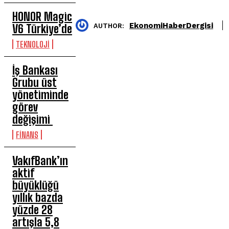
HONOR Magic
EkonomiHaberDergisi
AUTHOR:
V6 Türkiye’de
TEKNOLOJİ
İş Bankası
Grubu üst
yönetiminde
görev
değişimi
FİNANS
VakıfBank’ın
aktif
büyüklüğü
yıllık bazda
yüzde 28
artışla 5,8