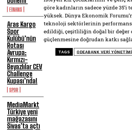
Dönemi
göre kadınların sadece yüzde 35’i 
FİNANS
yüksek. Dünya Ekonomik Forumu’nun
teknoloji sektörlerinin performans
Aras Kargo
Spor
edildiği, çeşitliliğin doğal bir de
Kulübü’nün
güçlenmesine doğrudan katkı sağla
Rotası
Avrupa:
TAGS
ODEABANK VERI YÖNETIM
Kırmızı-
Beyazlılar CEV
Challenge
Kupası’nda!
SPOR
MediaMarkt
Türkiye yeni
mağazasını
Sivas’ta açtı