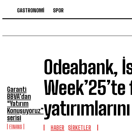
GASTRONOMİ
SPOR
Odeabank, İ
SON HABERLER
Week’25’te f
Garanti
BBVA’dan
yatırımlarını
“Yatırım
Konuşuyoruz”
serisi
FİNANS
HABER
ŞİRKETLER