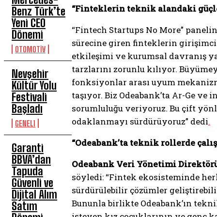
“Finteklerin teknik alandaki güç
Benz Türk’te
Yeni CEO
“Fintech Startups No More” panel
Dönemi
sürecine giren finteklerin girişim
OTOMOTİV
etkileşimi ve kurumsal davranış ya
tarzlarını zorunlu kılıyor. Büyümeye
Nevşehir
fonksiyonlar arası uyum mekanizm
Kültür Yolu
taşıyor. Biz Odeabank’ta Ar-Ge ve i
Festivali
Başladı
sorumluluğu veriyoruz. Bu çift yön
odaklanmayı sürdürüyoruz” dedi
.
GENEL1
“Odeabank’ta teknik rollerde çalı
Garanti
BBVA’dan
Odeabank Veri Yönetimi Direktör
Tapuda
söyledi: “Fintek ekosisteminde herk
Güvenli ve
sürdürülebilir çözümler geliştirebil
Dijital Alım
Bununla birlikte Odeabank’ın tekni
Satım
isteyen kız çocuklarının ve genç k