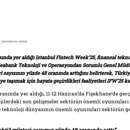
yatırımlarını anlattı
nda yer aldığı Istanbul Fintech Week’25, finansal tekno
 Odeabank Teknoloji ve Operasyondan Sorumlu Genel Müdür
 sayısının yüzde 48 oranında arttığını belirterek, Türkiy
taşımak için hayata geçirdikleri faaliyetleri IFW’25 katı
sında yer aldığı, 11-12 Haziran’da Fişekhane’de gerç
jilerdeki son gelişmeler sektörün önemli oyuncuları t
teknoloji dünyasının önemli oyuncuları sektörün gel
aktif müşteri sayımız yüzde 48 oranında arttı”