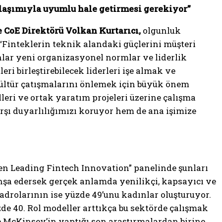
klaşımıyla uyumlu hale getirmesi gerekiyor”
CoE Direktörü Volkan Kurtarıcı,
olgunluk
“Finteklerin teknik alandaki güçlerini müşteri
lar yeni organizasyonel normlar ve liderlik
eri birleştirebilecek liderleri işe almak ve
ltür çatışmalarını önlemek için büyük önem
lleri ve ortak yaratım projeleri üzerine çalışma
şı duyarlılığımızı koruyor hem de ana işimize
en Leading Fintech Innovation” panelinde şunları
 inşa edersek gerçek anlamda yenilikçi, kapsayıcı ve
 kadrolarının ise yüzde 49’unu kadınlar oluşturuyor.
de 40. Rol modeller arttıkça bu sektörde çalışmak
e McKinsey’in yaptığı son araştırmalardan birine