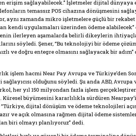
 erişim sağlayabilecek.” İşletmeler dijital dünyaya 
fonların temassız POS cihazına dönüşmesini sağlaya
, aynı zamanda mikro işletmelere güçlü bir rekabet a
n kendi uygulamaları üzerinden ödeme alabilecek” de
enin ilerleyen aşamalarda belirli dikeylerin ihtiyaçl
larını söyledi. Şener, “Bu teknolojiyi bir ödeme çözü
hızlı ve doğru entegre olmasını sağlayacak bir adım” 
larlık işlem hacmi Near Pay Avrupa ve Türkiye’den So
i sağlayıcısı olduğunu söyledi. Şu anda ABD, Avrupa v
rkol, her yıl 150 milyondan fazla işlem gerçekleştir
. Küresel büyümesini kararlılıkla sürdüren Nearpay’i
 “Türkiye, dijital dönüşüm ve ödeme teknolojileri aç
hazır ve açık olmasına rağmen dijital ödeme sisteml
n biri olmayı planlıyoruz” dedi.
abletleri hızlı ve güvenli bir ödeme terminaline dönü