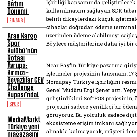
İşbirliği kapsamında geliştirilece
Satım
Dönemi
kullanılmasını sağlayan SDK tabanl
belirli dikeylerdeki küçük işletm
FİNANS
cihazlar doğrudan ödeme terminal
Aras Kargo
üzerinden ödeme alabilmeyi sağlaya
Spor
Böylece müşterilerine daha iyi bir
Kulübü’nün
Rotası
Avrupa:
Near Pay’in Türkiye pazarına giriş
Kırmızı-
işletmeler projesinin lansmanı, 1
Beyazlılar CEV
Nomupay Türkiye işbirliğini resm
Challenge
Genel Müdürü Ergi Şener attı. Yep
Kupası’nda!
geliştirdikleri SoftPOS projesinin
SPOR
projesini sadece yenilikçi bir ödem
görüyoruz. Bu yolculuk sadece dijit
MediaMarkt
ekosisteme erişim imkanı sağlıyoru
Türkiye yeni
almakla kalmayacak, müşteri deneyim
mağazasını