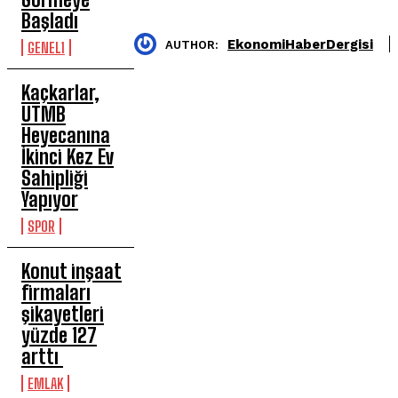
Başladı
EkonomiHaberDergisi
AUTHOR:
GENEL1
Kaçkarlar,
UTMB
Heyecanına
İkinci Kez Ev
Sahipliği
Yapıyor
SPOR
Konut inşaat
firmaları
şikayetleri
yüzde 127
arttı
EMLAK