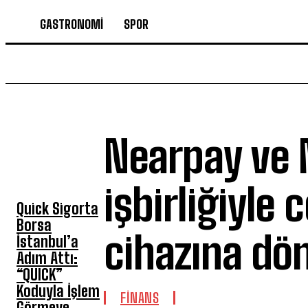
GASTRONOMİ
SPOR
Nearpay ve 
SON HABERLER
işbirliğiyle 
Quick Sigorta
Borsa
cihazına dö
İstanbul’a
Adım Attı:
“QUICK”
Koduyla İşlem
FİNANS
Görmeye