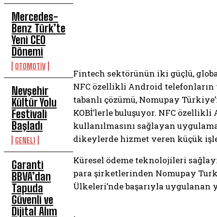
Mercedes-
Benz Türk’te
Yeni CEO
Dönemi
OTOMOTİV
Fintech sektörünün iki güçlü, globa
NFC özellikli Android telefonların
Nevşehir
tabanlı çözümü, Nomupay Türkiye’n
Kültür Yolu
KOBİ’lerle buluşuyor. NFC özellikli
Festivali
Başladı
kullanılmasını sağlayan uygulamanı
dikeylerde hizmet veren küçük işl
GENEL1
Küresel ödeme teknolojileri sağlay
Garanti
para şirketlerinden Nomupay Turkiye
BBVA’dan
Ülkeleri’nde başarıyla uygulanan 
Tapuda
Güvenli ve
Dijital Alım