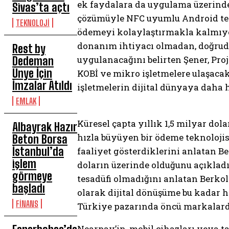
ek faydalara da uygulama üzerinden
Sivas’ta açtı
çözümüyle NFC uyumlu Android tele
TEKNOLOJİ
ödemeyi kolaylaştırmakla kalmıyor
donanım ihtiyacı olmadan, doğruda
Rest by
uygulanacağını belirten Şener, Proj
Dedeman
Ünye İçin
KOBİ ve mikro işletmelere ulaşacak
İmzalar Atıldı
işletmelerin dijital dünyaya daha 
EMLAK
Küresel çapta yıllık 1,5 milyar do
Albayrak Hazır
hızla büyüyen bir ödeme teknolojis
Beton Borsa
İstanbul’da
faaliyet gösterdiklerini anlatan Be
işlem
doların üzerinde olduğunu açıkladı
görmeye
tesadüfi olmadığını anlatan Berkol
başladı
olarak dijital dönüşüme bu kadar 
FİNANS
Türkiye pazarında öncü markalarda
Nearpay’in, mobil cihazları veya t