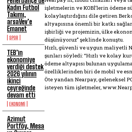
Fenerbahçe’de
Kadın Futbol
işletmelerin ve KOBİ’lerin ödeme sü
Takımı,
kolaylaştırdığını dile getiren Berk
arsaVev’e
altyapısına önemli bir katkı sağl
Emanet
işbirliği ve projemizin, ülke ekono
SPOR
düşünüyoruz” şeklinde konuştu.
Hızlı, güvenli ve uygun maliyetli 
TEB’in
şunları söyledi: “Hızlı ve kolay k
ekonomiye
ödeme altyapısı bulunan uygulamanı
verdiği destek
özelliklerinden biri de mobil ve 
2026 yılının
Öte yandan Nearpay, geleneksel PO
ikinci
çeyreğinde
isteyen tüm işletmeler, www.Nearpay
devam etti
EKONOMİ
Azimut
Portföy, Mesa