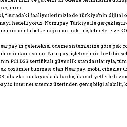
reçlerini
ol, “Buradaki faaliyetlerimizle de Türkiye’nin dijital
amayı hedefliyoruz. Nomupay Türkiye ile gerçekleşti
misinin adeta belkemiği olan mikro işletmelere ve KOB
Nearpay’in geleneksel ödeme sistemlerine göre pek ç
urulum imkanı sunan Nearpay, işletmelerin hızlı bir ş
n PCI DSS sertifikalı güvenlik standartlarıyla, tüm
esnek çözümler bunması olan Nearpay, mobil cihazla
S cihazlarına kıyasla daha düşük maliyetlerle hiz
.io internet sitemiz üzerinden geniş bilgi alabilir, k