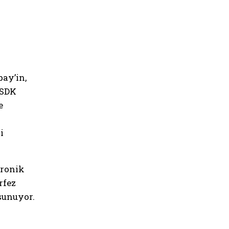
pay’in,
 SDK
e
i
tronik
rfez
sunuyor.