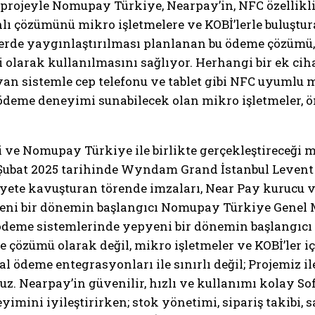
k projeyle Nomupay Türkiye, Nearpay’in, NFC özellikl
ı çözümünü mikro işletmelere ve KOBİ’lerle buluştura
elerde yaygınlaştırılması planlanan bu ödeme çözümü
i olarak kullanılmasını sağlıyor. Herhangi bir ek 
n sistemle cep telefonu ve tablet gibi NFC uyumlu mob
 ödeme deneyimi sunabilecek olan mikro işletmeler, ö
i ve Nomupay Türkiye ile birlikte gerçekleştireceği 
7 Şubat 2025 tarihinde Wyndam Grand İstanbul Levent
iyete kavuşturan törende imzaları, Near Pay kuruc
yeni bir dönemin başlangıcı Nomupay Türkiye Genel Mü
, ödeme sistemlerinde yepyeni bir dönemin başlangıcı 
e çözümü olarak değil, mikro işletmeler ve KOBİ’ler i
al ödeme entegrasyonları ile sınırlı değil; Projemiz i
z. Nearpay’in güvenilir, hızlı ve kullanımı kolay So
ini iyileştirirken; stok yönetimi, sipariş takibi, sat