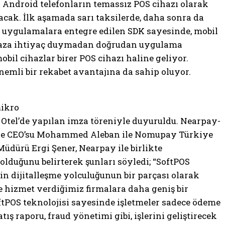
i Android telefonların temassız POS cihazı olarak
cak. İlk aşamada sarı taksilerde, daha sonra da
, uygulamalara entegre edilen SDK sayesinde, mobil
cihaza ihtiyaç duymadan doğrudan uygulama
il cihazlar birer POS cihazı haline geliyor.
nemli bir rekabet avantajına da sahip oluyor.
mikro
 Otel’de yapılan imza töreniyle duyuruldu. Nearpay-
u ve CEO’su Mohammed Aleban ile Nomupay Türkiye
dürü Ergi Şener, Nearpay ile birlikte
olduğunu belirterek şunları söyledi; “SoftPOS
çin dijitalleşme yolculuğunun bir parçası olarak
le hizmet verdiğimiz firmalara daha geniş bir
ftPOS teknolojisi sayesinde işletmeler sadece ödeme
ış raporu, fraud yönetimi gibi, işlerini geliştirecek