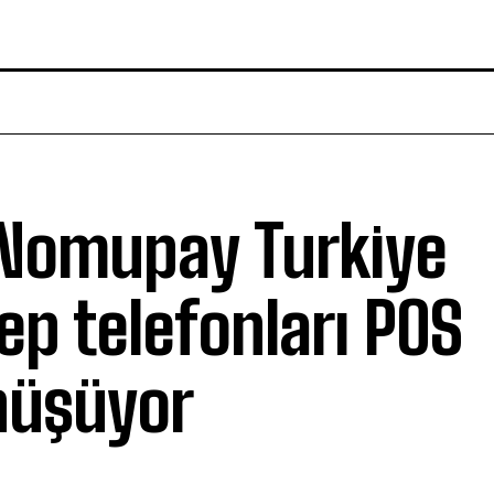
Nomupay Turkiye
cep telefonları POS
nüşüyor