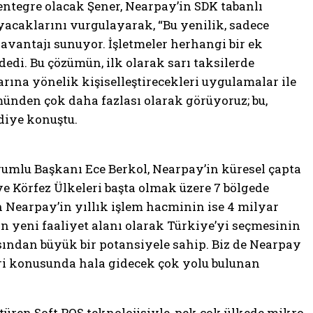
entegre olacak Şener, Nearpay’in SDK tabanlı
caklarını vurgulayarak, “Bu yenilik, sadece
vantajı sunuyor. İşletmeler herhangi bir ek
di. Bu çözümün, ilk olarak sarı taksilerde
arına yönelik kişiselleştirecekleri uygulamalar ile
münden çok daha fazlası olarak görüyoruz; bu,
diye konuştu.
rumlu Başkanı Ece Berkol, Nearpay’in küresel çapta
e Körfez Ülkeleri başta olmak üzere 7 bölgede
en Nearpay’in yıllık işlem hacminin ise 4 milyar
n yeni faaliyet alanı olarak Türkiye’yi seçmesinin
ısından büyük bir potansiyele sahip. Biz de Nearpay
eri konusunda hala gidecek çok yolu bulunan
ştüren Soft POS teknolojisiyle, pek çok ülkede mikro