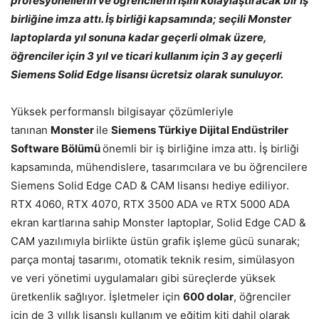
profesyonellerin ve öğrencilerin işini kolaylaştıracak bir iş
birliğine imza attı. İş birliği kapsamında; seçili Monster
laptoplarda yıl sonuna kadar geçerli olmak üzere,
öğrenciler için 3 yıl ve ticari kullanım için 3 ay geçerli
Siemens Solid Edge lisansı ücretsiz olarak sunuluyor
.
Yüksek performanslı bilgisayar çözümleriyle
tanınan
Monster
ile
Siemens Türkiye Dijital Endüstriler
Software Bölümü
önemli bir iş birliğine imza attı. İş birliği
kapsamında, mühendislere, tasarımcılara ve bu öğrencilere
Siemens Solid Edge CAD & CAM lisansı hediye ediliyor.
RTX 4060, RTX 4070, RTX 3500 ADA ve RTX 5000 ADA
ekran kartlarına sahip Monster laptoplar, Solid Edge CAD &
CAM yazılımıyla birlikte üstün grafik işleme gücü sunarak;
parça montaj tasarımı, otomatik teknik resim, simülasyon
ve veri yönetimi uygulamaları gibi süreçlerde yüksek
üretkenlik sağlıyor. İşletmeler için
600 dolar
, öğrenciler
için de 3 yıllık lisanslı kullanım ve eğitim kiti dahil olarak