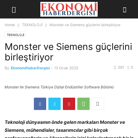
Home
TEKNOLOJİ
Monster ve Siemens güçlerini birleştiriyor
TEKNOLOJİ
Monster ve Siemens güçlerini
birleştiriyor
381
0
By
EkonomiHaberDergisi
-
15 Ocak 2025
Monster ile Siemens Türkiye Dijital Endüstriler Software Bölümü
Teknoloji dünyasının önde gelen markaları Monster ve
Siemens, mühendisler, tasarımcılar
gibi birçok