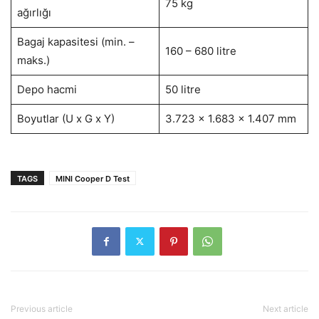
75 kg
ağırlığı
Bagaj kapasitesi (min. –
160 – 680 litre
maks.)
Depo hacmi
50 litre
Boyutlar (U x G x Y)
3.723 x 1.683 x 1.407 mm
TAGS
MINI Cooper D Test
Previous article
Next article