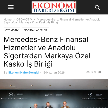
Home
OTOMOTİV
Mercedes-Benz Finansal Hizmetler ve Anadolu
Sigorta’dan Markaya Özel Kasko İş Birliği
OTOMOTİV
SİGORTA HABERLERİ
Mercedes-Benz Finansal
Hizmetler ve Anadolu
Sigorta’dan Markaya Özel
Kasko İş Birliği
689
0
By
EkonomiHaberDergisi
-
19 Haziran 2026