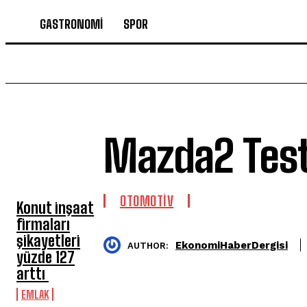
GASTRONOMİ
SPOR
Mazda2 Tes
SON HABERLER
OTOMOTİV
Konut inşaat
firmaları
şikayetleri
EkonomiHaberDergisi
AUTHOR:
yüzde 127
arttı
EMLAK