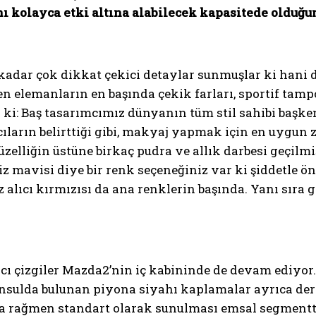
ı kolayca etki altına alabilecek kapasitede olduğun
dar çok dikkat çekici detaylar sunmuşlar ki hani der
n elemanların en başında çekik farları, sportif tampo
 ki: Baş tasarımcımız dünyanın tüm stil sahibi başken
ların belirttiği gibi, makyaj yapmak için en uygun
zelliğin üstüne birkaç pudra ve allık darbesi geçilmi
iz mavisi diye bir renk seçeneğiniz var ki şiddetle ö
z alıcı kırmızısı da ana renklerin başında. Yanı sıra 
 çizgiler Mazda2’nin iç kabininde de devam ediyor. 
nsulda bulunan piyona siyahı kaplamalar ayrıca deri 
na rağmen standart olarak sunulması emsal segmentte