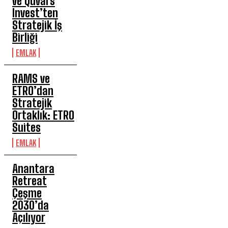
ve Quvars
Invest’ten
Stratejik İş
Birliği
EMLAK
RAMS ve
ETRO’dan
Stratejik
Ortaklık: ETRO
Suites
EMLAK
Anantara
Retreat
Çeşme
2030’da
Açılıyor