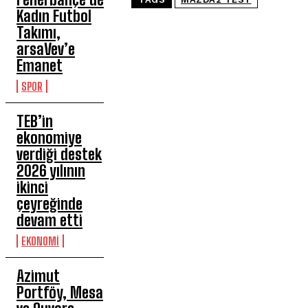
Kadın Futbol
Takımı,
arsaVev’e
Emanet
SPOR
TEB’in
ekonomiye
verdiği destek
2026 yılının
ikinci
çeyreğinde
devam etti
EKONOMİ
Azimut
Portföy, Mesa