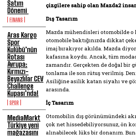
Satım
çizgilere sahip olan Mazda2 insan
Dönemi
Dış Tasarım
FİNANS
Mazda mühendisleri otomobilde o ka
Aras Kargo
otomobile baktığınızda dikkat çeke
Spor
imaj bırakıyor akılda. Mazda diyor
Kulübü’nün
Rotası
kafasına koydu. Ancak, tüm modacı
Avrupa:
zamandır. Gerçekten de doğal bir gü
Kırmızı-
tonlama ile son rütuş verilmiş. Den
Beyazlılar CEV
Asiliğine asilik katan siyahı ve gö
Challenge
arasında.
Kupası’nda!
İç Tasarım
SPOR
Otomobilin dış görünümündeki akıcı
MediaMarkt
çok net hissedebiliyorsunuz, ön ko
Türkiye yeni
mağazasını
alınabilecek lüks bir donanım. Bu