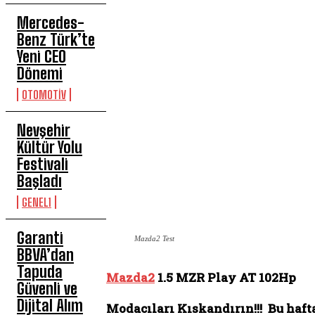
Mercedes-
Benz Türk’te
Yeni CEO
Dönemi
OTOMOTİV
Nevşehir
Kültür Yolu
Festivali
Başladı
GENEL1
Garanti
Mazda2 Test
BBVA’dan
Tapuda
Mazda2
1.5 MZR Play AT 102Hp
Güvenli ve
Dijital Alım
Modacıları Kıskandırın!!! Bu haf