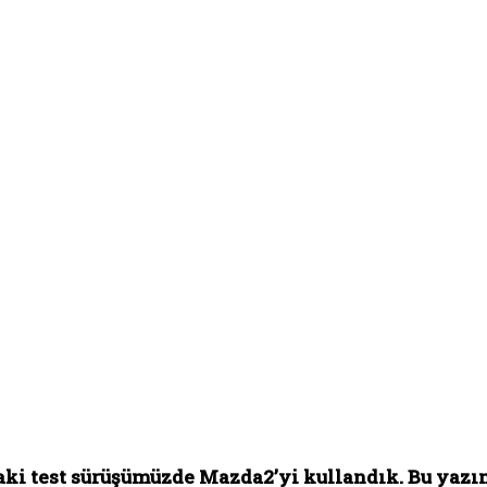
taki test sürüşümüzde Mazda2’yi kullandık. Bu yaz