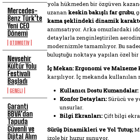
yola hükmeden bir özgüven kazandı
Mercedes-
uzanan
keskin bakışlı far grubu
, 
Benz Türk’te
kama şeklindeki dinamik karakte
Yeni CEO
anımsatıyor. Arka omuzlardaki iddi
Dönemi
detaylarla zenginleştirilen aerod
OTOMOTİV
modernizmle tamamlıyor. Bu sadece
buluştuğu noktaya yapılan özel bir
Nevşehir
Kültür Yolu
İç Mekan: Ergonomi ve Malzeme K
Festivali
karşılıyor. İç mekanda kullanılan m
Başladı
Kullanıcı Dostu Kumandalar:
GENEL1
Konfor Detayları:
Sürücü ve y
Garanti
unsurlar.
BBVA’dan
Bilgi Ekranları:
Çift bilgi ekra
Tapuda
Güvenli ve
Sürüş Dinamikleri ve Yol Tutuş;
Ma
Dijital Alım
izole bir huzur sunuyor.