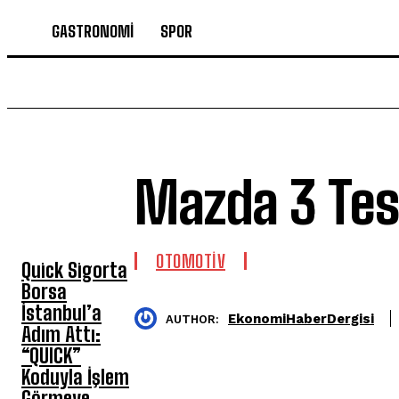
GASTRONOMİ
SPOR
Mazda 3 Tes
SON HABERLER
OTOMOTİV
Quick Sigorta
Borsa
İstanbul’a
EkonomiHaberDergisi
AUTHOR:
Adım Attı:
“QUICK”
Koduyla İşlem
Görmeye