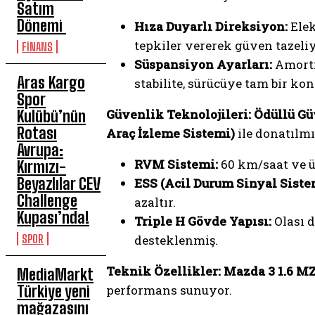
Satım
Dönemi
Hıza Duyarlı Direksiyon:
Elek
tepkiler vererek güven tazeliy
FİNANS
Süspansiyon Ayarları:
Amortis
Aras Kargo
stabilite, sürücüye tam bir kon
Spor
Güvenlik Teknolojileri: Ödüllü G
Kulübü’nün
Rotası
Araç İzleme Sistemi)
ile donatılmı
Avrupa:
RVM Sistemi:
60 km/saat ve üz
Kırmızı-
Beyazlılar CEV
ESS (Acil Durum Sinyal Siste
Challenge
azaltır.
Kupası’nda!
Triple H Gövde Yapısı:
Olası d
SPOR
desteklenmiş.
Teknik Özellikler: Mazda 3 1.6 M
MediaMarkt
Türkiye yeni
performans sunuyor.
mağazasını