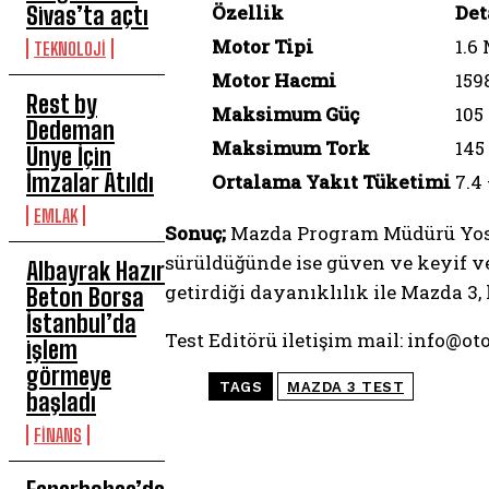
Özellik
Det
Sivas’ta açtı
Motor Tipi
1.6
TEKNOLOJİ
Motor Hacmi
159
Rest by
Maksimum Güç
105
Dedeman
Maksimum Tork
145
Ünye İçin
İmzalar Atıldı
Ortalama Yakıt Tüketimi
7.4
EMLAK
Sonuç;
Mazda Program Müdürü Yoshiy
sürüldüğünde ise güven ve keyif v
Albayrak Hazır
getirdiği dayanıklılık ile Mazda 3,
Beton Borsa
İstanbul’da
Test Editörü iletişim mail: info@
işlem
görmeye
TAGS
MAZDA 3 TEST
başladı
FİNANS