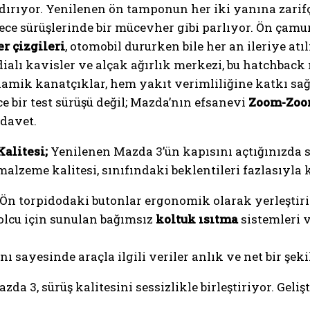
rıyor. Yenilenen ön tamponun her iki yanına zarifç
gece sürüşlerinde bir mücevher gibi parlıyor. Ön çam
r çizgileri
, otomobil dururken bile her an ileriye at
alı kavisler ve alçak ağırlık merkezi, bu hatchback
inamik kanatçıklar, hem yakıt verimliliğine katkı sa
 bir test sürüşü değil; Mazda’nın efsanevi
Zoom-Zo
 davet.
alitesi;
Yenilenen Mazda 3’ün kapısını açtığınızda si
alzeme kalitesi, sınıfındaki beklentileri fazlasıyla k
Ön torpidodaki butonlar ergonomik olarak yerleştiril
olcu için sunulan bağımsız
koltuk ısıtma
sistemleri v
nı sayesinde araçla ilgili veriler anlık ve net bir şeki
zda 3, sürüş kalitesini sessizlikle birleştiriyor. Gel