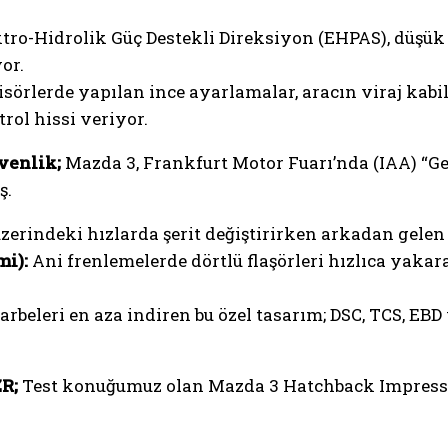
tro-Hidrolik Güç Destekli Direksiyon (EHPAS), düşük
or.
örlerde yapılan ince ayarlamalar, aracın viraj kabili
trol hissi veriyor.
üvenlik;
Mazda 3, Frankfurt Motor Fuarı’nda (IAA) “
ş.
erindeki hızlarda şerit değiştirirken arkadan gelen 
mi):
Ani frenlemelerde dörtlü flaşörleri hızlıca yakar
arbeleri en aza indiren bu özel tasarım; DSC, TCS, EB
ZR;
Test konuğumuz olan Mazda 3 Hatchback Impressive