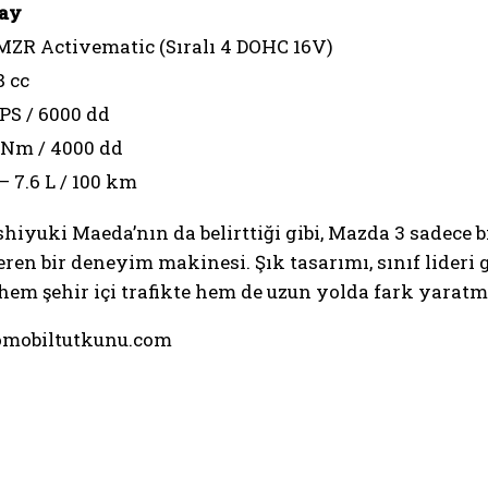
ay
 MZR Activematic (Sıralı 4 DOHC 16V)
8 cc
 PS / 6000 dd
 Nm / 4000 dd
 – 7.6 L / 100 km
uki Maeda’nın da belirttiği gibi, Mazda 3 sadece bi
eren bir deneyim makinesi. Şık tasarımı, sınıf lide
 hem şehir içi trafikte hem de uzun yolda fark yaratma
otomobiltutkunu.com