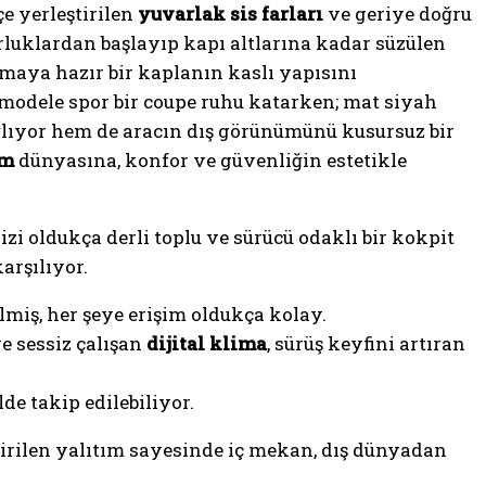
e yerleştirilen
yuvarlak sis farları
ve geriye doğru
urluklardan başlayıp kapı altlarına kadar süzülen
ılmaya hazır bir kaplanın kaslı yapısını
 modele spor bir coupe ruhu katarken; mat siyah
ğlıyor hem de aracın dış görünümünü kusursuz bir
om
dünyasına, konfor ve güvenliğin estetikle
zi oldukça derli toplu ve sürücü odaklı bir kokpit
arşılıyor.
miş, her şeye erişim oldukça kolay.
e sessiz çalışan
dijital klima
, sürüş keyfini artıran
lde takip edilebiliyor.
iştirilen yalıtım sayesinde iç mekan, dış dünyadan