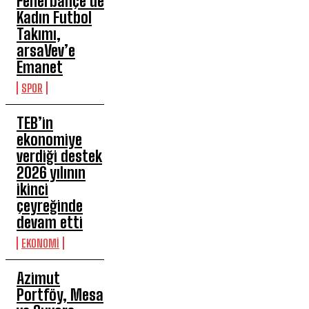
Fenerbahçe’de
Kadın Futbol
Takımı,
arsaVev’e
Emanet
SPOR
TEB’in
ekonomiye
verdiği destek
2026 yılının
ikinci
çeyreğinde
devam etti
EKONOMİ
Azimut
Portföy, Mesa