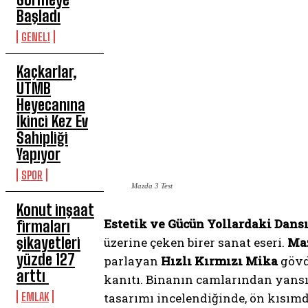
Başladı
GENEL1
Kaçkarlar,
UTMB
Heyecanına
İkinci Kez Ev
Sahipliği
Yapıyor
SPOR
Mazda 3 Test
Konut inşaat
Estetik ve Gücün Yollardaki Dansı
firmaları
şikayetleri
üzerine çeken birer sanat eseri.
Maz
yüzde 127
parlayan
Hızlı Kırmızı Mika
gövd
arttı
kanıtı. Binanın camlarından yansıya
EMLAK
tasarımı incelendiğinde, ön kısımd