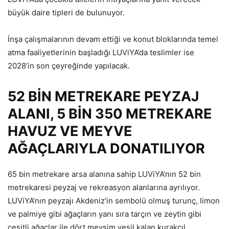
büyük daire tipleri de bulunuyor.
İnşa çalışmalarının devam ettiği ve konut bloklarında temel
atma faaliyetlerinin başladığı LUViYA’da teslimler ise
2028’in son çeyreğinde yapılacak.
52 BİN METREKARE PEYZAJ
ALANI, 5 BİN 350 METREKARE
HAVUZ VE MEYVE
AĞAÇLARIYLA DONATILIYOR
65 bin metrekare arsa alanına sahip LUViYA’nın 52 bin
metrekaresi peyzaj ve rekreasyon alanlarına ayrılıyor.
LUViYA’nın peyzajı Akdeniz’in sembolü olmuş turunç, limon
ve palmiye gibi ağaçların yanı sıra tarçın ve zeytin gibi
çeşitli ağaçlar ile dört mevsim yeşil kalan kurakçıl