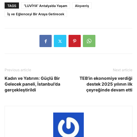
TAGS
“LUVİYA” Antalya’da Yaşam
Alışveriş
İş ve Eğlenceyi Bir Araya Getirecek
Previous article
Next article
Kadın ve Yatırım: Güçlü Bir
TEB’in ekonomiye verdiği
Gelecek paneli, İstanbul’da
destek 2025 yılının ilk
gerçekleştirildi
çeyreğinde devam etti