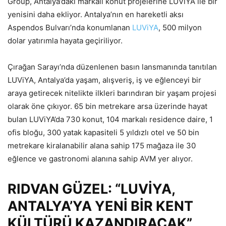
Group, Antalya’daki markalı konut projelerine LUViYA ile bir
yenisini daha ekliyor. Antalya’nın en hareketli aksı
Aspendos Bulvarı’nda konumlanan
LUViYA
, 500 milyon
dolar yatırımla hayata geçiriliyor.
Çırağan Sarayı’nda düzenlenen basın lansmanında tanıtılan
LUViYA, Antalya’da yaşam, alışveriş, iş ve eğlenceyi bir
araya getirecek nitelikte ilkleri barındıran bir yaşam projesi
olarak öne çıkıyor. 65 bin metrekare arsa üzerinde hayat
bulan LUViYA’da 730 konut, 104 markalı residence daire, 1
ofis bloğu, 300 yatak kapasiteli 5 yıldızlı otel ve 50 bin
metrekare kiralanabilir alana sahip 175 mağaza ile 30
eğlence ve gastronomi alanına sahip AVM yer alıyor.
RIDVAN GÜZEL: “LUVİYA,
ANTALYA’YA YENİ BİR KENT
KÜLTÜRÜ KAZANDIRACAK”