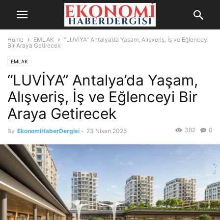
Home
EMLAK
“LUVİYA” Antalya’da Yaşam, Alışveriş, İş ve Eğlenceyi
Bir Araya Getirecek
EMLAK
“LUVİYA” Antalya’da Yaşam,
Alışveriş, İş ve Eğlenceyi Bir
Araya Getirecek
382
0
By
EkonomiHaberDergisi
-
23 Nisan 2025