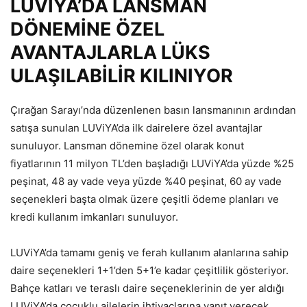
LUVİYA’DA LANSMAN
DÖNEMİNE ÖZEL
AVANTAJLARLA LÜKS
ULAŞILABİLİR KILINIYOR
Çırağan Sarayı’nda düzenlenen basın lansmanının ardından
satışa sunulan LUViYA’da ilk dairelere özel avantajlar
sunuluyor. Lansman dönemine özel olarak konut
fiyatlarının 11 milyon TL’den başladığı LUViYA’da yüzde %25
peşinat, 48 ay vade veya yüzde %40 peşinat, 60 ay vade
seçenekleri başta olmak üzere çeşitli ödeme planları ve
kredi kullanım imkanları sunuluyor.
LUViYA’da tamamı geniş ve ferah kullanım alanlarına sahip
daire seçenekleri 1+1’den 5+1’e kadar çeşitlilik gösteriyor.
Bahçe katları ve teraslı daire seçeneklerinin de yer aldığı
LUViYA’da çocuklu ailelerin ihtiyaçlarına yanıt verecek