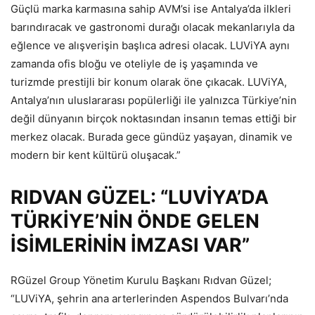
Güçlü marka karmasına sahip AVM’si ise Antalya’da ilkleri
barındıracak ve gastronomi durağı olacak mekanlarıyla da
eğlence ve alışverişin başlıca adresi olacak. LUViYA aynı
zamanda ofis bloğu ve oteliyle de iş yaşamında ve
turizmde prestijli bir konum olarak öne çıkacak. LUViYA,
Antalya’nın uluslararası popülerliği ile yalnızca Türkiye’nin
değil dünyanın birçok noktasından insanın temas ettiği bir
merkez olacak. Burada gece gündüz yaşayan, dinamik ve
modern bir kent kültürü oluşacak.”
RIDVAN GÜZEL: “LUVİYA’DA
TÜRKİYE’NİN ÖNDE GELEN
İSİMLERİNİN İMZASI VAR”
RGüzel Group Yönetim Kurulu Başkanı Rıdvan Güzel;
“LUViYA, şehrin ana arterlerinden Aspendos Bulvarı’nda