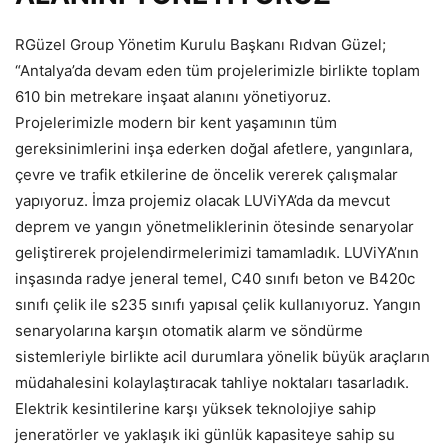
RGüzel Group Yönetim Kurulu Başkanı Rıdvan Güzel;
“Antalya’da devam eden tüm projelerimizle birlikte toplam
610 bin metrekare inşaat alanını yönetiyoruz.
Projelerimizle modern bir kent yaşamının tüm
gereksinimlerini inşa ederken doğal afetlere, yangınlara,
çevre ve trafik etkilerine de öncelik vererek çalışmalar
yapıyoruz. İmza projemiz olacak LUViYA’da da mevcut
deprem ve yangın yönetmeliklerinin ötesinde senaryolar
geliştirerek projelendirmelerimizi tamamladık. LUViYA’nın
inşasında radye jeneral temel, C40 sınıfı beton ve B420c
sınıfı çelik ile s235 sınıfı yapısal çelik kullanıyoruz. Yangın
senaryolarına karşın otomatik alarm ve söndürme
sistemleriyle birlikte acil durumlara yönelik büyük araçların
müdahalesini kolaylaştıracak tahliye noktaları tasarladık.
Elektrik kesintilerine karşı yüksek teknolojiye sahip
jeneratörler ve yaklaşık iki günlük kapasiteye sahip su