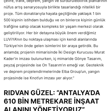
çevre, trafik, deprem, yangın ve sürdürülebilirlik planlarının
nüfus artış senaryosuyla birlikte tasarlandığı nitelikli bir
proje. Tüm donatılarıyla hayata geçtiğinde yaklaşık 1 bin
500 kişinin istihdam bulduğu ve on binlerce kişinin günlük
trafiğine sahip olacak kompleks bir yaşam merkezi olarak
geliştiriliyor. Her bir detayına büyük önem verdiğimiz
LUViYA’nın bu noktaya ulaşması için kendi alanlarında
Türkiye’nin önde gelen isimlerini bir araya getirdik. Bu
anlamda; projenin mimarisinde İki Design Kurucusu Murat
Kader’in imzası bulunurken, iç mimaride Gönye Tasarım,
peyzaj projesinde ise On Tasarım’ın emeği var. Geoteknik
ve deprem projelendirmelerinde Elba Group’un, yangın
projesinde ise Knot’un imzası yer alıyor.”
RIDVAN GÜZEL: “ANTALYA’DA
610 BİN METREKARE İNŞAAT
ALANINI YÖNETİYORUZ”