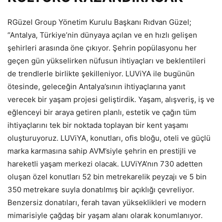
RGüzel Group Yönetim Kurulu Başkanı Rıdvan Güzel;
“Antalya, Türkiye’nin dünyaya açılan ve en hızlı gelişen
şehirleri arasında öne çıkıyor. Şehrin popülasyonu her
geçen gün yükselirken nüfusun ihtiyaçları ve beklentileri
de trendlerle birlikte şekilleniyor. LUViYA ile bugünün
ötesinde, geleceğin Antalya’sının ihtiyaçlarına yanıt
verecek bir yaşam projesi geliştirdik. Yaşam, alışveriş, iş ve
eğlenceyi bir araya getiren planlı, estetik ve çağın tüm
ihtiyaçlarını tek bir noktada toplayan bir kent yaşamı
oluşturuyoruz. LUViYA, konutları, ofis bloğu, oteli ve güçlü
marka karmasına sahip AVM’siyle şehrin en prestijli ve
hareketli yaşam merkezi olacak. LUViYA’nın 730 adetten
oluşan özel konutları 52 bin metrekarelik peyzajı ve 5 bin
350 metrekare suyla donatılmış bir açıklığı çevreliyor.
Benzersiz donatıları, ferah tavan yükseklikleri ve modern
mimarisiyle çağdaş bir yaşam alanı olarak konumlanıyor.