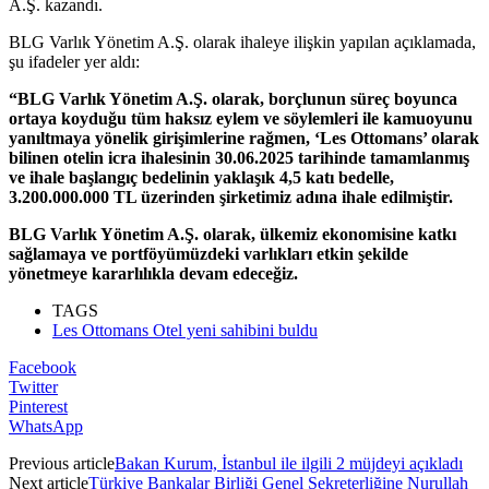
A.Ş. kazandı.
BLG Varlık Yönetim A.Ş. olarak ihaleye ilişkin yapılan açıklamada,
şu ifadeler yer aldı:
“BLG Varlık Yönetim A.Ş. olarak, borçlunun süreç boyunca
ortaya koyduğu tüm haksız eylem ve söylemleri ile kamuoyunu
yanıltmaya yönelik girişimlerine rağmen, ‘Les Ottomans’ olarak
bilinen otelin icra ihalesinin 30.06.2025 tarihinde tamamlanmış
ve ihale başlangıç bedelinin yaklaşık 4,5 katı bedelle,
3.200.000.000 TL üzerinden şirketimiz adına ihale edilmiştir.
BLG Varlık Yönetim A.Ş. olarak, ülkemiz ekonomisine katkı
sağlamaya ve portföyümüzdeki varlıkları etkin şekilde
yönetmeye kararlılıkla devam edeceğiz.
TAGS
Les Ottomans Otel yeni sahibini buldu
Facebook
Twitter
Pinterest
WhatsApp
Previous article
Bakan Kurum, İstanbul ile ilgili 2 müjdeyi açıkladı
Next article
Türkiye Bankalar Birliği Genel Sekreterliğine Nurullah