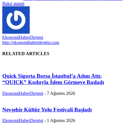
Bakır atandı
EkonomiHaberDergisi
http://ekonomihaberdergisi.com
RELATED ARTICLES
Quick Sigorta Borsa İstanbul’a Adım Attı:
“QUICK” Koduyla İşlem Görmeye Başladı
EkonomiHaberDergisi
-
7 Ağustos 2026
Nevşehir Kültür Yolu Festivali Başladı
EkonomiHaberDergisi
-
1 Ağustos 2026