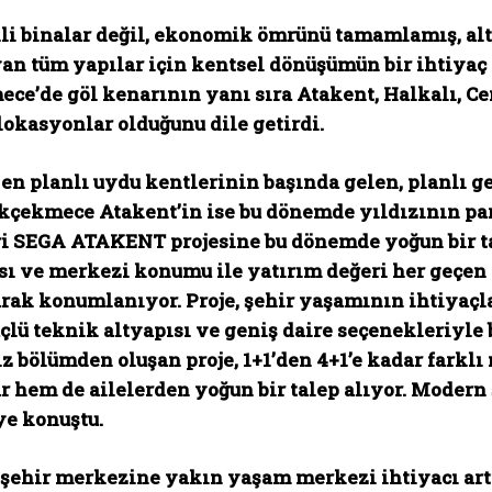
li binalar değil, ekonomik ömrünü tamamlamış, alt
an tüm yapılar için kentsel dönüşümün bir ihtiya
e’de göl kenarının yanı sıra Atakent, Halkalı, Cen
lokasyonlar olduğunu dile getirdi.
 en planlı uydu kentlerinin başında gelen, planlı 
kçekmece Atakent’in ise bu dönemde yıldızının par
ri
SEGA ATAKENT
projesine bu dönemde yoğun bir tal
sı ve merkezi konumu ile yatırım değeri her geçen
rak konumlanıyor. Proje, şehir yaşamının ihtiyaçl
üçlü teknik altyapısı ve geniş daire seçenekleriyl
z bölümden oluşan proje, 1+1’den 4+1’e kadar farkl
r hem de ailelerden yoğun bir talep alıyor. Modern 
ye konuştu.
a şehir merkezine yakın yaşam merkezi ihtiyacı art