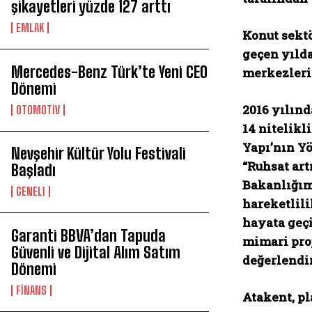
şikayetleri yüzde 127 arttı
EMLAK
Konut sektö
geçen yılda
Mercedes-Benz Türk’te Yeni CEO
merkezleri
Dönemi
2016 yılın
OTOMOTİV
14 nitelikl
Yapı’nın Y
Nevşehir Kültür Yolu Festivali
“Ruhsat art
Başladı
Bakanlığım
GENEL1
hareketlil
hayata geçi
Garanti BBVA’dan Tapuda
mimari pro
Güvenli ve Dijital Alım Satım
değerlendi
Dönemi
FİNANS
Atakent, pl