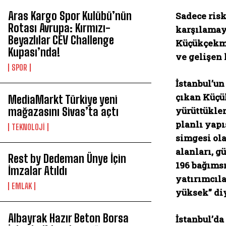
Aras Kargo Spor Kulübü’nün
Sadece risk
Rotası Avrupa: Kırmızı-
karşılamay
Beyazlılar CEV Challenge
Küçükçekmec
Kupası’nda!
ve gelişen 
SPOR
İstanbul’un
çıkan Küçü
MediaMarkt Türkiye yeni
mağazasını Sivas’ta açtı
yürüttükle
planlı yapı
TEKNOLOJİ
simgesi ola
alanları, g
Rest by Dedeman Ünye İçin
196 bağımsı
İmzalar Atıldı
yatırımcıla
EMLAK
yüksek” di
Albayrak Hazır Beton Borsa
İstanbul’d