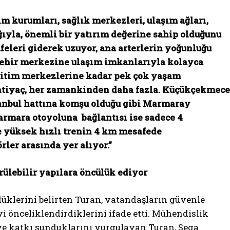
m kurumları, sağlık merkezleri, ulaşım ağları,
ıyla, önemli bir yatırım değerine sahip olduğunu
afeleri giderek uzuyor, ana arterlerin yoğunluğu
 şehir merkezine ulaşım imkanlarıyla kolayca
ğitim merkezlerine kadar pek çok yaşam
ihtiyaç, her zamankinden daha fazla. Küçükçekmece
anbul hattına komşu olduğu gibi Marmaray
Marmara otoyoluna bağlantısı ise sadece 4
 yüksek hızlı trenin 4 km mesafede
ler arasında yer alıyor.”
ülebilir yapılara öncülük ediyor
üklerini belirten Turan, vatandaşların güvenle
i önceliklendirdiklerini ifade etti. Mühendislik
ye katkı sunduklarını vurgulayan Turan, Sega