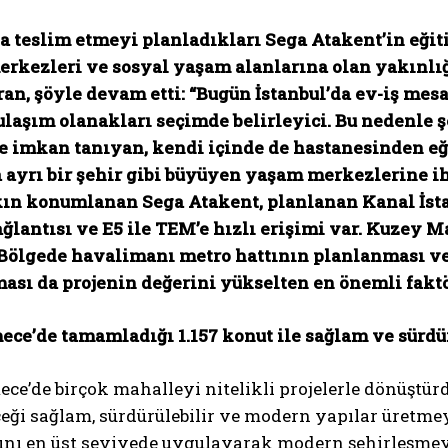
a teslim etmeyi planladıkları Sega Atakent’in eğiti
erkezleri ve sosyal yaşam alanlarına olan yakınlığ
ran, şöyle devam etti: “Bugün İstanbul’da ev-iş mes
ulaşım olanakları seçimde belirleyici. Bu nedenle
e imkan tanıyan, kendi içinde de hastanesinden e
a ayrı bir şehir gibi büyüyen yaşam merkezlerine 
kın konumlanan Sega Atakent, planlanan Kanal İst
ağlantısı ve E5 ile TEM’e hızlı erişimi var. Kuzey 
 Bölgede havalimanı metro hattının planlanması ve
ı da projenin değerini yükselten en önemli faktör
e’de tamamladığı 1.157 konut ile sağlam ve sürdür
e’de birçok mahalleyi nitelikli projelerle dönüştürd
eği sağlam, sürdürülebilir ve modern yapılar üretmey
ını en üst seviyede uygulayarak modern şehirleşme