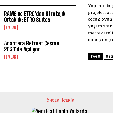
Yapı’nın bu
projeleri a
RAMS ve ETRO’dan Stratejik
çocuk oyun 
Ortaklık: ETRO Suites
yaşam stand
EMLAK
metrekareli
dönüşüm ça
Anantara Retreat Çeşme
2030’da Açılıyor
EMLAK
TAGS
SEG
ÖNCEKI İÇERIK