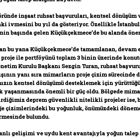
ründe inşaat ruhsat başvuruları, kentsel dönüşüm 
ki ivmesini bu yıl da gösteriyor. Özellikle İstan
nin başında gelen Küçükçekmece’de bu alanda önem
dan bu yana Küçükçekmece’de tamamlanan, devam ed
i proje ile portföyünü toplam 3 binin üzerinde kon
önetim Kurulu Başkanı Sezgin Turan
, ruhsat başvur
ışının yanı sıra mimarların proje çizim sürecinde 
ızın kentsel dönüşümü desteklemek için yürüttüğ
ik yaşanmasında önemli bir güç oldu. Bölgede mimar
rdiğimiz deprem güvenlikli nitelikli projeler ise, b
je çizimlerindeki bu yoğunluk, önümüzdeki dönemde
rmesinde bulundu.
anlı gelişimi ve uydu kent avantajıyla yoğun talep 