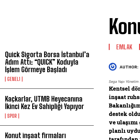
Konu
SON HABERLER
EMLAK
Quick Sigorta Borsa İstanbul’a
Adım Attı: “QUICK” Koduyla
AUTHOR:
İşlem Görmeye Başladı
GENEL1
Sega Yapı Yönetim 
Kentsel dö
inşaat ruhs
Kaçkarlar, UTMB Heyecanına
Bakanlığım
İkinci Kez Ev Sahipliği Yapıyor
destek oldu
SPOR
ve ulaşımı
planlı uyd
Konut inşaat firmaları
tarafından 