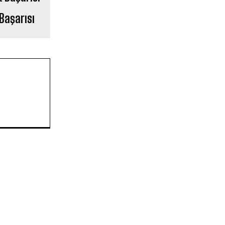
Başarısı
Quick Sigorta Borsa İstanbul’a
Adım Attı: “QUICK” Koduyla İşlem
Görmeye Başladı
Kaçkarlar, UTMB Heyecanına İkinci
Kez Ev Sahipliği Yapıyor
Konut inşaat firmaları şikayetleri
yüzde 127 arttı
Mercedes-Benz Türk’te Yeni CEO
Dönemi
Nevşehir Kültür Yolu Festivali
Başladı