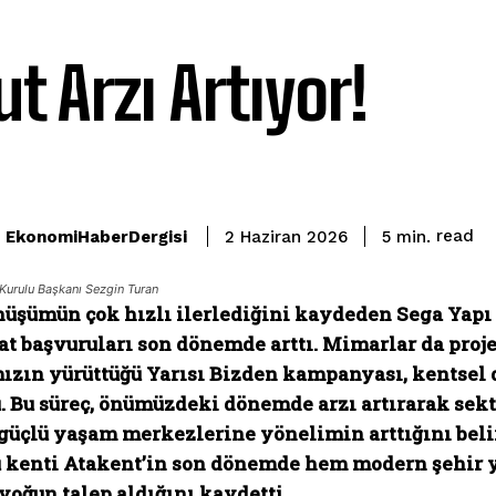
t Arzı Artıyor!
read
EkonomiHaberDergisi
5
min.
2 Haziran 2026
Kurulu Başkanı Sezgin Turan
nüşümün çok hızlı ilerlediğini kaydeden Sega Yapı
at başvuruları son dönemde arttı. Mimarlar da proje
ızın yürüttüğü
Yarısı Bizden kampanyası, kentsel
. Bu süreç, önümüzdeki dönemde arzı artırarak sek
 güçlü yaşam merkezlerine yönelimin arttığını be
u kenti Atakent’in son dönemde hem modern şehir y
yoğun talep aldığını kaydetti.