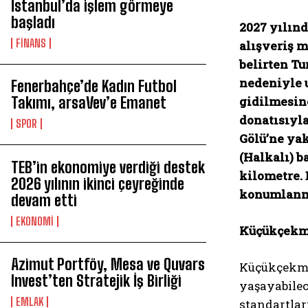
İstanbul’da işlem görmeye
başladı
2027 yılınd
FİNANS
alışveriş m
belirten Tu
nedeniyle 
Fenerbahçe’de Kadın Futbol
Takımı, arsaVev’e Emanet
gidilmesin
donatısıyl
SPOR
Gölü’ne ya
(Halkalı) b
TEB’in ekonomiye verdiği destek
kilometre.
2026 yılının ikinci çeyreğinde
konumlanmas
devam etti
EKONOMİ
Küçükçekmec
Azimut Portföy, Mesa ve Quvars
Küçükçekmec
Invest’ten Stratejik İş Birliği
yaşayabilec
EMLAK
standartlar