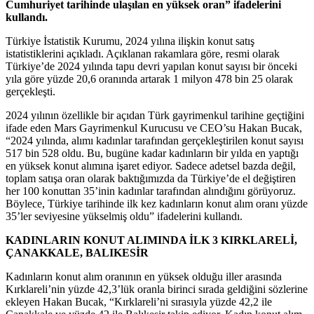
Cumhuriyet tarihinde ulaşılan en yüksek oran” ifadelerini
kullandı.
Türkiye İstatistik Kurumu, 2024 yılına ilişkin konut satış
istatistiklerini açıkladı. Açıklanan rakamlara göre, resmi olarak
Türkiye’de 2024 yılında tapu devri yapılan konut sayısı bir önceki
yıla göre yüzde 20,6 oranında artarak 1 milyon 478 bin 25 olarak
gerçekleşti.
2024 yılının özellikle bir açıdan Türk gayrimenkul tarihine geçtiğini
ifade eden Mars Gayrimenkul Kurucusu ve CEO’su Hakan Bucak,
“2024 yılında, alımı kadınlar tarafından gerçekleştirilen konut sayısı
517 bin 528 oldu. Bu, bugüne kadar kadınların bir yılda en yaptığı
en yüksek konut alımına işaret ediyor. Sadece adetsel bazda değil,
toplam satışa oran olarak baktığımızda da Türkiye’de el değiştiren
her 100 konuttan 35’inin kadınlar tarafından alındığını görüyoruz.
Böylece, Türkiye tarihinde ilk kez kadınların konut alım oranı yüzde
35’ler seviyesine yükselmiş oldu” ifadelerini kullandı.
KADINLARIN KONUT ALIMINDA İLK 3 KIRKLARELİ,
ÇANAKKALE, BALIKESİR
Kadınların konut alım oranının en yüksek olduğu iller arasında
Kırklareli’nin yüzde 42,3’lük oranla birinci sırada geldiğini sözlerine
ekleyen Hakan Bucak, “Kırklareli’ni sırasıyla yüzde 42,2 ile