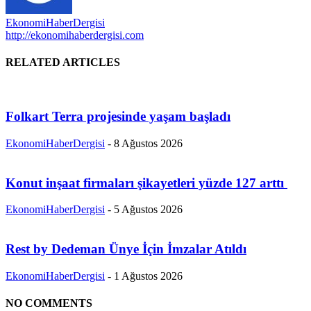
EkonomiHaberDergisi
http://ekonomihaberdergisi.com
RELATED ARTICLES
Folkart Terra projesinde yaşam başladı
EkonomiHaberDergisi
-
8 Ağustos 2026
Konut inşaat firmaları şikayetleri yüzde 127 arttı
EkonomiHaberDergisi
-
5 Ağustos 2026
Rest by Dedeman Ünye İçin İmzalar Atıldı
EkonomiHaberDergisi
-
1 Ağustos 2026
NO COMMENTS