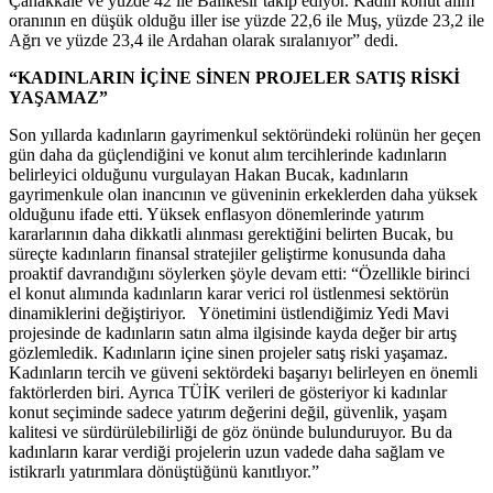
Çanakkale ve yüzde 42 ile Balıkesir takip ediyor. Kadın konut alım
oranının en düşük olduğu iller ise yüzde 22,6 ile Muş, yüzde 23,2 ile
Ağrı ve yüzde 23,4 ile Ardahan olarak sıralanıyor” dedi.
“KADINLARIN İÇİNE SİNEN PROJELER SATIŞ RİSKİ
YAŞAMAZ”
Son yıllarda kadınların gayrimenkul sektöründeki rolünün her geçen
gün daha da güçlendiğini ve konut alım tercihlerinde kadınların
belirleyici olduğunu vurgulayan Hakan Bucak, kadınların
gayrimenkule olan inancının ve güveninin erkeklerden daha yüksek
olduğunu ifade etti. Yüksek enflasyon dönemlerinde yatırım
kararlarının daha dikkatli alınması gerektiğini belirten Bucak, bu
süreçte kadınların finansal stratejiler geliştirme konusunda daha
proaktif davrandığını söylerken şöyle devam etti: “Özellikle birinci
el konut alımında kadınların karar verici rol üstlenmesi sektörün
dinamiklerini değiştiriyor. Yönetimini üstlendiğimiz Yedi Mavi
projesinde de kadınların satın alma ilgisinde kayda değer bir artış
gözlemledik. Kadınların içine sinen projeler satış riski yaşamaz.
Kadınların tercih ve güveni sektördeki başarıyı belirleyen en önemli
faktörlerden biri. Ayrıca TÜİK verileri de gösteriyor ki kadınlar
konut seçiminde sadece yatırım değerini değil, güvenlik, yaşam
kalitesi ve sürdürülebilirliği de göz önünde bulunduruyor. Bu da
kadınların karar verdiği projelerin uzun vadede daha sağlam ve
istikrarlı yatırımlara dönüştüğünü kanıtlıyor.”