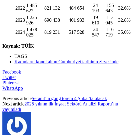
1 485
24
155
2022
821 132
484 654
32,6%
622
193
643
1 225
19
113
2023
690 438
401 933
32,8%
926
610
945
1 478
24
116
2024
819 231
517 528
35,0%
025
547
719
Kaynak: TÜİK
TAGS
Kadınların konut alımı Cumhuriyet tarihinin zirvesinde
Facebook
Twitter
Pinterest
WhatsApp
Previous article
Seranit’in gong töreni 4 Şubat’ta olacak
Next article
2025 yılının ilk İnşaat Sektörü Analizi Raporu’nu
yayımladı