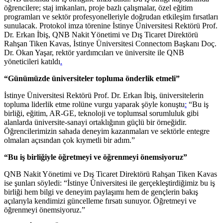
öğrencilere; staj imkanları, proje bazlı çalışmalar, özel eğitim
programları ve sektör profesyonelleriyle doğrudan etkileşim fırsatları
sunulacak. Protokol imza törenine İstinye Üniversitesi Rektörü Prof.
Dr. Erkan İbiş, QNB Nakit Yönetimi ve Dış Ticaret Direktörü
Rahşan Tiken Kavas, İstinye Üniversitesi Connectom Başkanı Doç.
Dr. Okan Yaşar, rektör yardımcıları ve üniversite ile QNB
yöneticileri katıldı
.
“Günümüzde üniversiteler topluma önderlik etmeli”
İstinye Üniversitesi Rektörü Prof. Dr. Erkan İbiş, üniversitelerin
topluma liderlik etme rolüne vurgu yaparak şöyle konuştu
:
“Bu iş
birliği, eğitim, AR-GE, teknoloji ve toplumsal sorumluluk gibi
alanlarda üniversite-sanayi ortaklığının güçlü bir örneğidir.
Öğrencilerimizin sahada deneyim kazanmaları ve sektörle entegre
olmaları açısından çok kıymetli bir adım.”
“Bu iş birliğiyle öğretmeyi ve öğrenmeyi önemsiyoruz”
QNB Nakit Yönetimi ve Dış Ticaret Direktörü Rahşan Tiken Kavas
ise şunları söyledi: “İstinye Üniversitesi ile gerçekleştirdiğimiz bu iş
birliği hem bilgi ve deneyim paylaşımı hem de gençlerin bakış
açılarıyla kendimizi güncelleme fırsatı sunuyor. Öğretmeyi ve
öğrenmeyi önemsiyoruz.”