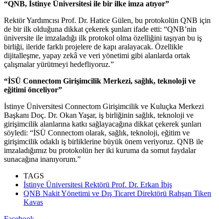
“QNB, İstinye Üniversitesi ile bir ilke imza atıyor”
Rektör Yardımcısı Prof. Dr. Hatice Gülen, bu protokolün QNB için
de bir ilk olduğuna dikkat çekerek şunları ifade etti: “QNB’nin
üniversite ile imzaladığı ilk protokol olma özelliğini taşıyan bu iş
birliği, ileride farklı projelere de kapı aralayacak. Özellikle
dijitalleşme, yapay zekâ ve veri yönetimi gibi alanlarda ortak
çalışmalar yürütmeyi hedefliyoruz.”
“İSÜ Connectom Girişimcilik Merkezi, sağlık, teknoloji ve
eğitimi önceliyor”
İstinye Üniversitesi Connectom Girişimcilik ve Kuluçka Merkezi
Başkanı Doç. Dr. Okan Yaşar, iş birliğinin sağlık, teknoloji ve
girişimcilik alanlarına katkı sağlayacağına dikkat çekerek şunları
söyledi: “İSÜ Connectom olarak, sağlık, teknoloji, eğitim ve
girişimcilik odaklı iş birliklerine büyük önem veriyoruz. QNB ile
imzaladığımız bu protokolün her iki kuruma da somut faydalar
sunacağına inanıyorum.”
TAGS
İstinye Üniversitesi Rektörü Prof. Dr. Erkan İbiş
QNB Nakit Yönetimi ve Dış Ticaret Direktörü Rahşan Tiken
Kavas
Facebook