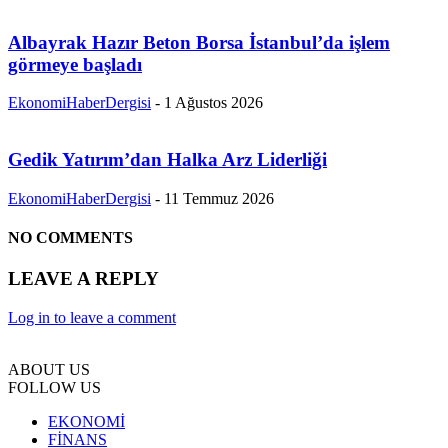
Albayrak Hazır Beton Borsa İstanbul’da işlem
görmeye başladı
EkonomiHaberDergisi
-
1 Ağustos 2026
Gedik Yatırım’dan Halka Arz Liderliği
EkonomiHaberDergisi
-
11 Temmuz 2026
NO COMMENTS
LEAVE A REPLY
Log in to leave a comment
ABOUT US
FOLLOW US
EKONOMİ
FİNANS