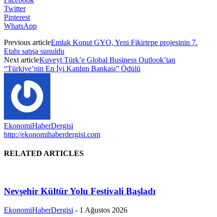
Twitter
Pinterest
WhatsApp
Previous article
Emlak Konut GYO, Yeni Fikirtepe projesinin 7.
Etabı satışa sunuldu
Next article
Kuveyt Türk’e Global Business Outlook’tan
“Türkiye’nin En İyi Katılım Bankası” Ödülü
EkonomiHaberDergisi
http://ekonomihaberdergisi.com
RELATED ARTICLES
Nevşehir Kültür Yolu Festivali Başladı
EkonomiHaberDergisi
-
1 Ağustos 2026