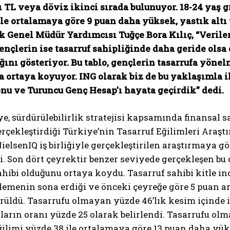
ı TL veya döviz ikinci sırada bulunuyor. 18-24 yaş 
le ortalamaya göre 9 puan daha yüksek, yastık altı 
k Genel Müdür Yardımcısı Tuğçe Bora Kılıç, “Veriler
gençlerin ise tasarruf sahipliğinde daha geride ols
ğını gösteriyor. Bu tablo, gençlerin tasarrufa yöne
a ortaya koyuyor. ING olarak biz de bu yaklaşımla i
onu ve Turuncu Genç Hesap’ı hayata geçirdik” dedi.
e, sürdürülebilirlik stratejisi kapsamında finansal
rçekleştirdiği Türkiye’nin Tasarruf Eğilimleri Araştı
NielsenIQ iş birliğiyle gerçekleştirilen araştırmaya g
i. Son dört çeyrektir benzer seviyede gerçekleşen bu 
ahibi olduğunu ortaya koydu. Tasarruf sahibi kitle in
lemenin sona erdiği ve önceki çeyreğe göre 5 puan art
örüldü. Tasarrufu olmayan yüzde 46’lık kesim içinde
arın oranı yüzde 25 olarak belirlendi. Tasarrufu ol
ğilimi yüzde 38 ile ortalamaya göre 13 puan daha yük