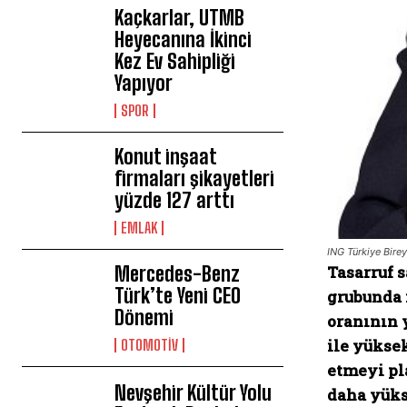
Kaçkarlar, UTMB
Heyecanına İkinci
Kez Ev Sahipliği
Yapıyor
SPOR
Konut inşaat
firmaları şikayetleri
yüzde 127 arttı
EMLAK
ING Türkiye Bire
Tasarruf s
Mercedes-Benz
Türk’te Yeni CEO
grubunda i
Dönemi
oranının 
ile yükse
OTOMOTİV
etmeyi pl
Nevşehir Kültür Yolu
daha yükse