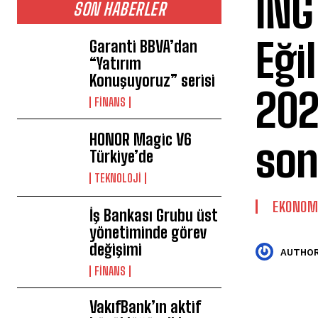
ING
SON HABERLER
Eği
Garanti BBVA’dan
“Yatırım
Konuşuyoruz” serisi
202
FİNANS
HONOR Magic V6
son
Türkiye’de
TEKNOLOJİ
EKONOM
İş Bankası Grubu üst
yönetiminde görev
değişimi
AUTHOR
FİNANS
VakıfBank’ın aktif