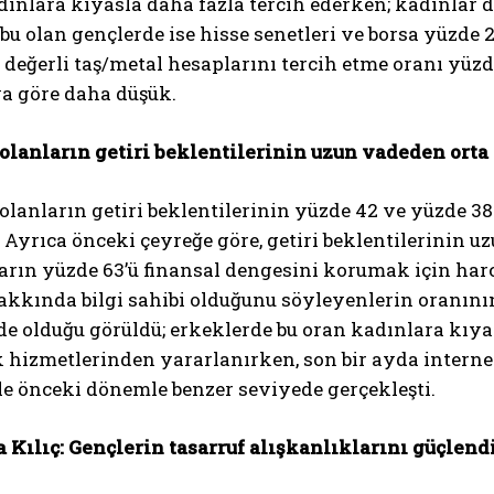
dınlara kıyasla daha fazla tercih ederken; kadınlar d
bu olan gençlerde ise hisse senetleri ve borsa yüzde
 değerli taş/metal hesaplarını tercih etme oranı yüzde
a göre daha düşük.
 olanların getiri beklentilerinin uzun vadeden ort
olanların getiri beklentilerinin yüzde 42 ve yüzde 38
 Ayrıca önceki çeyreğe göre, getiri beklentilerinin 
arın yüzde 63’ü finansal dengesini korumak için harc
akkında bilgi sahibi olduğunu söyleyenlerin oranının
e olduğu görüldü; erkeklerde bu oran kadınlara kıyas
 hizmetlerinden yararlanırken, son bir ayda interne
le önceki dönemle benzer seviyede gerçekleşti.
a Kılıç: Gençlerin tasarruf alışkanlıklarını güçlen