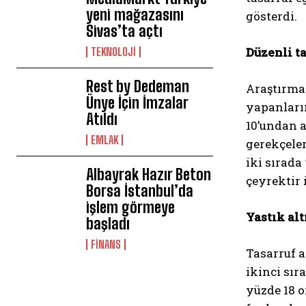
yeni mağazasını
gösterdi.
Sivas’ta açtı
Düzenli t
TEKNOLOJİ
Rest by Dedeman
Araştırmay
Ünye İçin İmzalar
yapanların
Atıldı
10’undan a
EMLAK
gerekçeler
iki sırada
Albayrak Hazır Beton
çeyrektir 
Borsa İstanbul’da
işlem görmeye
Yastık alt
başladı
FİNANS
Tasarruf a
ikinci sır
yüzde 18 o