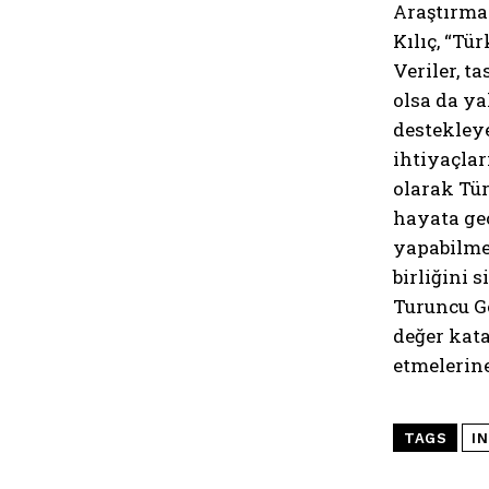
Araştırma 
Kılıç, “Tü
Veriler, t
olsa da ya
destekleye
ihtiyaçlar
olarak Tür
hayata geç
yapabilme
birliğini 
Turuncu Ge
değer kata
etmelerine
TAGS
I