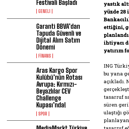
Festivali Başladı
yastık alt
GENEL1
yüzde 28 i
Bankacılı
Garanti BBVA’dan
ettiğini, 
Tapuda Güvenli ve
planlandı
Dijital Alım Satım
ihtiyacı d
Dönemi
yatırım f
FİNANS
ING Türkiy
Aras Kargo Spor
bu yana ge
Kulübü’nün Rotası
açıkladı. 
Avrupa: Kırmızı-
gerçekleşt
Beyazlılar CEV
tasarruf s
Challenge
Kupası’nda!
süren geri
ulaştığı g
SPOR
planlayanl
MediaMarkt Türkiye
tasarruf e