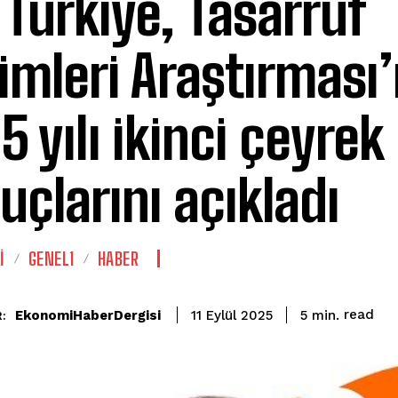
 Türkiye, Tasarruf
limleri Araştırması
5 yılı ikinci çeyrek
uçlarını açıkladı
İ
GENEL1
HABER
read
EkonomiHaberDergisi
5
min.
11 Eylül 2025
: