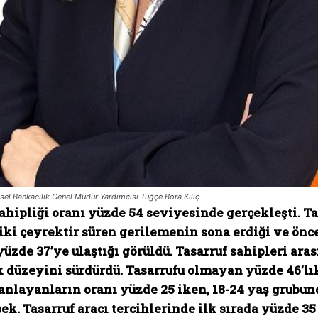
ysel Bankacılık Genel Müdür Yardımcısı Tuğçe Bora Kılıç
ahipliği oranı yüzde 54 seviyesinde gerçekleşti. Ta
ki çeyrektir süren gerilemenin sona erdiği ve öncek
yüzde 37’ye ulaştığı görüldü. Tasarruf sahipleri ar
k düzeyini sürdürdü. Tasarrufu olmayan yüzde 46’lı
anlayanların oranı yüzde 25 iken, 18-24 yaş grubun
k. Tasarruf aracı tercihlerinde ilk sırada yüzde 35 i