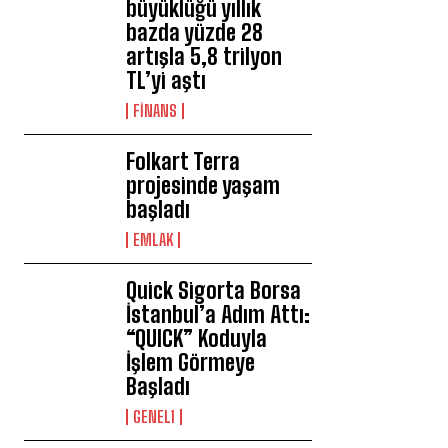
büyüklüğü yıllık
bazda yüzde 28
artışla 5,8 trilyon
TL’yi aştı
FİNANS
Folkart Terra
projesinde yaşam
başladı
EMLAK
Quick Sigorta Borsa
İstanbul’a Adım Attı:
“QUICK” Koduyla
İşlem Görmeye
Başladı
GENEL1