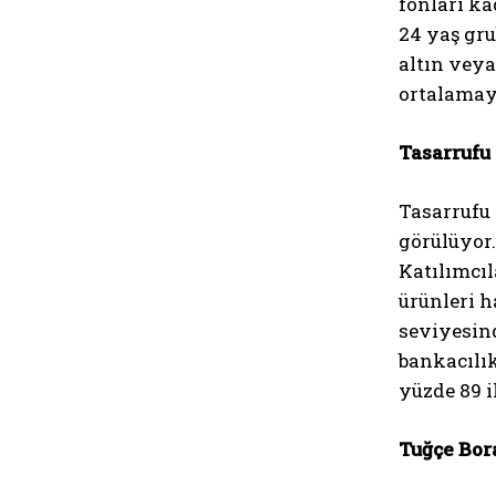
fonları ka
24 yaş gru
altın veya
ortalamay
Tasarrufu
Tasarrufu 
görülüyor.
Katılımcıl
ürünleri h
seviyesind
bankacılık
yüzde 89 i
Tuğçe Bor