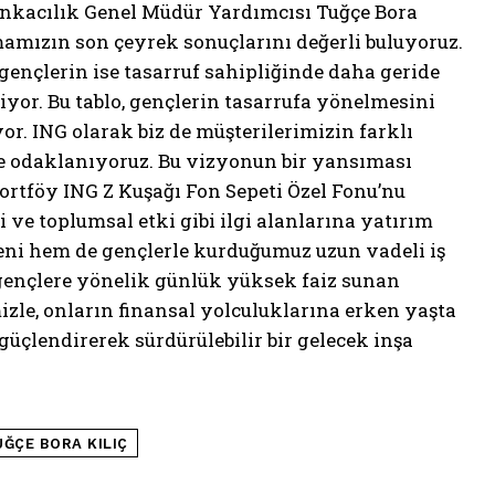
Bankacılık Genel Müdür Yardımcısı Tuğçe Bora
rmamızın son çeyrek sonuçlarını değerli buluyoruz.
, gençlerin ise tasarruf sahipliğinde daha geride
yor. Bu tablo, gençlerin tasarrufa yönelmesini
r. ING olarak biz de müşterilerimizin farklı
eye odaklanıyoruz. Bu vizyonun bir yansıması
ortföy ING Z Kuşağı Fon Sepeti Özel Fonu’nu
i ve toplumsal etki gibi ilgi alanlarına yatırım
ni hem de gençlerle kurduğumuz uzun vadeli iş
i gençlere yönelik günlük yüksek faiz sunan
izle, onların finansal yolculuklarına erken yaşta
güçlendirerek sürdürülebilir bir gelecek inşa
UĞÇE BORA KILIÇ