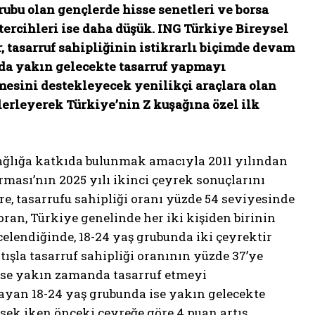
grubu olan gençlerde hisse senetleri ve borsa
tercihleri ise daha düşük. ING Türkiye Bireysel
, tasarruf sahipliğinin istikrarlı biçimde devam
a da yakın gelecekte tasarruf yapmayı
lmesini destekleyecek yenilikçi araçlara olan
lerleyerek Türkiye’nin Z kuşağına özel ilk
 sağlığa katkıda bulunmak amacıyla 2011 yılından
rması’nın 2025 yılı ikinci çeyrek sonuçlarını
öre, tasarrufu sahipliği oranı yüzde 54 seviyesinde
oran, Türkiye genelinde her iki kişiden birinin
celendiğinde, 18-24 yaş grubunda iki çeyrektir
ışla tasarruf sahipliği oranının yüzde 37’ye
 ise yakın zamanda tasarruf etmeyi
mayan 18-24 yaş grubunda ise yakın gelecekte
sek iken önceki çeyreğe göre 4 puan artış