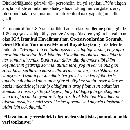
Direktörlüğünde görevli 404 personelin, bu yıl sayıları 179’a ulaşan
araçla birlikte anında müdahaleye hazır olduğunu vurguladı, araç
filosunun bakım ve onarımlarını düzenli olarak yapıldığının altını
çizdi.
Eurocontrol’ün 2-8 Aralık tarihleri arasındaki verilerine göre; günde
1352 uçuşa ev sahipliği yapan ve Avrupa’daki en yoğun Havalimanı
olan
İGA İstanbul Havalimanı’nın Operasyonlardan Sorumlu
Genel Müdür Yardımcısı Mehmet Büyükkaytan
, şu ifadelerde
bulundu:
“Avrupa’nın en fazla uçuşa ev sahipliği yapan, en yoğun
havalimanlarından İGA İstanbul Havalimanı olarak, önceliğimiz
her zaman güvenlik. Bunun için diğer tüm önlemler gibi iklim
koşullarının getirdiği zorunlu durumlara, yoğun kar ve buz gibi
zorlu hava şartlarına karşı tedbirlerimizi alıyor, hazırlıklarımızı
yapıyoruz. Uzman personelimiz her yıl tekrar eden eğitimlerle
anında müdahale konusunda güncel bilgilere sahip. Ayrıca kar ve
buzla mücadele için sahip olduğumuz araç filomuzun bakımları
konusuna hassasiyetle yaklaşıyor, bu yıl olduğu gibi gerektiğinde
yeni araçları da bünyemize katıyoruz.
İGA İstanbul Havalimanı
olarak, misafirlerimizi sevdiklerine güvenle ve konforla ulaştırmak
bizim için çok önemli.”
“Havalimanı çevresindeki dört meteoroloji istasyonundan anlık
veri toplanıyor”