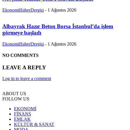
EkonomiHaberDergisi
-
1 Ağustos 2026
Albayrak Hazır Beton Borsa İstanbul’da işlem
görmeye başladı
EkonomiHaberDergisi
-
1 Ağustos 2026
NO COMMENTS
LEAVE A REPLY
Log in to leave a comment
ABOUT US
FOLLOW US
EKONOMİ
FİNANS
EMLAK
KÜLTÜR & SANAT
MODA