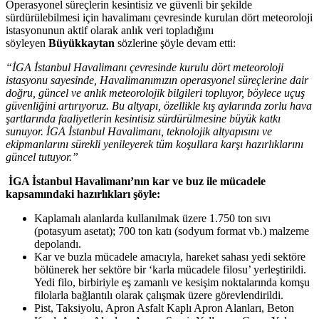
Operasyonel süreçlerin kesintisiz ve güvenli bir şekilde
sürdürülebilmesi için havalimanı çevresinde kurulan dört meteoroloji
istasyonunun aktif olarak anlık veri topladığını
söyleyen
Büyükkaytan
sözlerine şöyle devam etti:
“İGA İstanbul Havalimanı çevresinde kurulu dört meteoroloji
istasyonu sayesinde, Havalimanımızın operasyonel süreçlerine dair
doğru, güncel ve anlık meteorolojik bilgileri topluyor, böylece uçuş
güvenliğini artırıyoruz. Bu altyapı, özellikle kış aylarında zorlu hava
şartlarında faaliyetlerin kesintisiz sürdürülmesine büyük katkı
sunuyor. İGA İstanbul Havalimanı, teknolojik altyapısını ve
ekipmanlarını sürekli yenileyerek tüm koşullara karşı hazırlıklarını
güncel tutuyor.”
İGA İstanbul Havalimanı’nın kar ve buz ile mücadele
kapsamındaki hazırlıkları şöyle:
Kaplamalı alanlarda kullanılmak üzere 1.750 ton sıvı
(potasyum asetat); 700 ton katı (sodyum format vb.) malzeme
depolandı.
Kar ve buzla mücadele amacıyla, hareket sahası yedi sektöre
bölünerek her sektöre bir ‘karla mücadele filosu’ yerleştirildi.
Yedi filo, birbiriyle eş zamanlı ve kesişim noktalarında komşu
filolarla bağlantılı olarak çalışmak üzere görevlendirildi.
Pist, Taksiyolu, Apron Asfalt Kaplı Apron Alanları, Beton