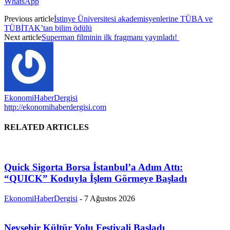
WhatsApp
Previous article
İstinye Üniversitesi akademisyenlerine TÜBA ve
TÜBİTAK’tan bilim ödülü
Next article
Superman filminin ilk fragmanı yayınladı!
EkonomiHaberDergisi
http://ekonomihaberdergisi.com
RELATED ARTICLES
Quick Sigorta Borsa İstanbul’a Adım Attı:
“QUICK” Koduyla İşlem Görmeye Başladı
EkonomiHaberDergisi
-
7 Ağustos 2026
Nevşehir Kültür Yolu Festivali Başladı