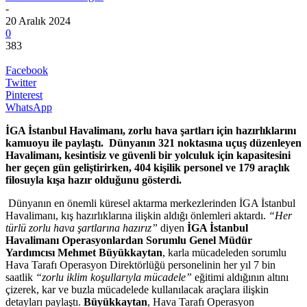
-
20 Aralık 2024
0
383
Facebook
Twitter
Pinterest
WhatsApp
İGA İstanbul Havalimanı, zorlu hava şartları için hazırlıklarını
kamuoyu ile paylaştı.
Dünyanın 321 noktasına uçuş düzenleyen
Havalimanı, kesintisiz ve güvenli bir yolculuk için kapasitesini
her geçen gün geliştirirken, 404 kişilik personel ve 179 araçlık
filosuyla kışa hazır olduğunu gösterdi.
Dünyanın en önemli küresel aktarma merkezlerinden İGA İstanbul
Havalimanı, kış hazırlıklarına ilişkin aldığı önlemleri aktardı.
“Her
türlü zorlu hava şartlarına hazırız”
diyen
İGA İstanbul
Havalimanı Operasyonlardan Sorumlu Genel Müdür
Yardımcısı Mehmet Büyükkaytan
, karla mücadeleden sorumlu
Hava Tarafı Operasyon Direktörlüğü personelinin her yıl 7 bin
saatlik
“zorlu iklim koşullarıyla mücadele”
eğitimi aldığının altını
çizerek, kar ve buzla mücadelede kullanılacak araçlara ilişkin
detayları paylaştı.
Büyükkaytan
, Hava Tarafı Operasyon