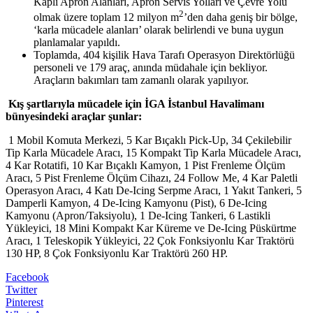
Kaplı Apron Alanları, Apron Servis Yolları ve Çevre Yolu
2
olmak üzere toplam 12 milyon m
’den daha geniş bir bölge,
‘karla mücadele alanları’ olarak belirlendi ve buna uygun
planlamalar yapıldı.
Toplamda, 404 kişilik Hava Tarafı Operasyon Direktörlüğü
personeli ve 179 araç, anında müdahale için bekliyor.
Araçların bakımları tam zamanlı olarak yapılıyor.
Kış şartlarıyla mücadele için İGA İstanbul Havalimanı
bünyesindeki araçlar şunlar:
1 Mobil Komuta Merkezi, 5 Kar Bıçaklı Pick-Up, 34 Çekilebilir
Tip Karla Mücadele Aracı, 15 Kompakt Tip Karla Mücadele Aracı,
4 Kar Rotatifi, 10 Kar Bıçaklı Kamyon, 1 Pist Frenleme Ölçüm
Aracı, 5 Pist Frenleme Ölçüm Cihazı, 24 Follow Me, 4 Kar Paletli
Operasyon Aracı, 4 Katı De-Icing Serpme Aracı, 1 Yakıt Tankeri, 5
Damperli Kamyon, 4 De-Icing Kamyonu (Pist), 6 De-Icing
Kamyonu (Apron/Taksiyolu), 1 De-Icing Tankeri, 6 Lastikli
Yükleyici, 18 Mini Kompakt Kar Küreme ve De-Icing Püskürtme
Aracı, 1 Teleskopik Yükleyici, 22 Çok Fonksiyonlu Kar Traktörü
130 HP, 8 Çok Fonksiyonlu Kar Traktörü 260 HP.
Facebook
Twitter
Pinterest