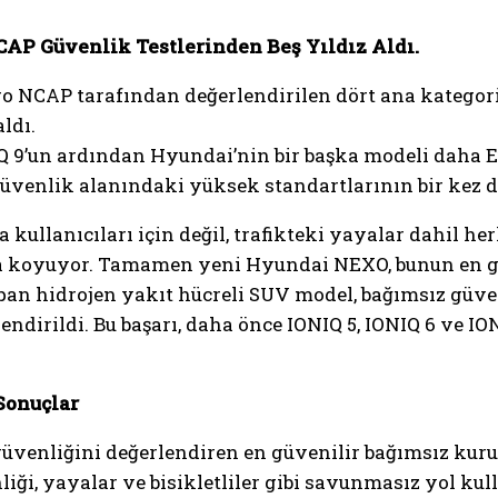
AP Güvenlik Testlerinden Beş Yıldız Aldı.
o NCAP tarafından değerlendirilen dört ana katego
ldı.
IQ 9’un ardından Hyundai’nin bir başka modeli daha Eu
üvenlik alanındaki yüksek standartlarının bir kez d
 kullanıcıları için değil, trafikteki yayalar dahil h
a koyuyor. Tamamen yeni Hyundai NEXO, bunun en gün
apan hidrojen yakıt hücreli SUV model, bağımsız güv
endirildi. Bu başarı, daha önce IONIQ 5, IONIQ 6 ve IO
Sonuçlar
venliğini değerlendiren en güvenilir bağımsız kurulu
iği, yayalar ve bisikletliler gibi savunmasız yol kul