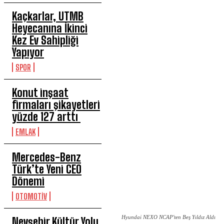
Kaçkarlar, UTMB
Heyecanına İkinci
Kez Ev Sahipliği
Yapıyor
SPOR
Konut inşaat
firmaları şikayetleri
yüzde 127 arttı
EMLAK
Mercedes-Benz
Türk’te Yeni CEO
Dönemi
OTOMOTİV
Hyundai NEXO NCAP'ten Beş Yıldız Aldı
Nevşehir Kültür Yolu