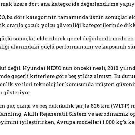
lmak üzere dört ana kategoride değerlendirme yapıy
bu dört kategorinin tamamında üstün sonuçlar elde et
lik oranla çocuk yolcu güvenliği kategorilerinde dikk
 güçlü sonuçlar elde ederek genel değerlendirmede en
ği alanındaki güçlü performansını ve kapsamlı sürüş 
adüf değil. Hyundai NEXO’nun önceki nesli, 2018 yılın
mde geçerli kriterlere göre beş yıldız almıştı. Bu du
venlik ve ileri teknolojiler konusunda müşteri güveni
ı gösteriyor.
 güç çıkışı ve beş dakikalık şarjla 826 km (WLTP) m
e-Handling, Akıllı Rejeneratif Sistem ve aerodinamik 
neyimini iyileştirirken, Avrupa modelleri 1.000 kg’a 