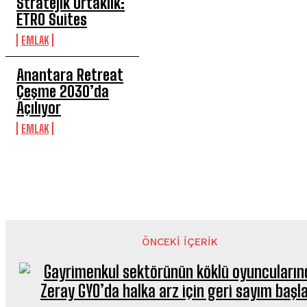
Stratejik Ortaklık:
ETRO Suites
EMLAK
Anantara Retreat
Çeşme 2030’da
Açılıyor
EMLAK
ÖNCEKI İÇERIK