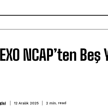
EXO NCAP’ten Beş Y
read
isi
2
min.
12 Aralık 2025