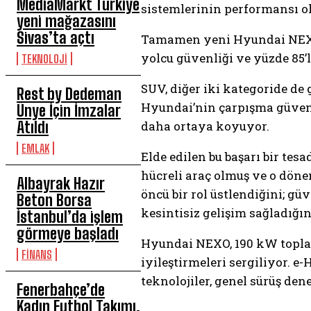
MediaMarkt Türkiye
sistemlerinin performansı o
yeni mağazasını
Sivas’ta açtı
Tamamen yeni Hyundai NEXO, 
yolcu güvenliği ve yüzde 85’
TEKNOLOJİ
SUV, diğer iki kategoride de
Rest by Dedeman
Hyundai’nin çarpışma güvenli
Ünye İçin İmzalar
Atıldı
daha ortaya koyuyor.
EMLAK
Elde edilen bu başarı bir tes
hücreli araç olmuş ve o döne
Albayrak Hazır
öncü bir rol üstlendiğini; gü
Beton Borsa
kesintisiz gelişim sağladığın
İstanbul’da işlem
görmeye başladı
Hyundai NEXO, 190 kW toplam
FİNANS
iyileştirmeleri sergiliyor. 
teknolojiler, genel sürüş de
Fenerbahçe’de
Kadın Futbol Takımı,