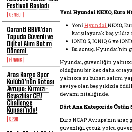
Festivali Başladı
Yeni Hyundai NEXO, Euro NC
GENEL1
Yeni
Hyundai
NEXO, Eur
Garanti BBVA’dan
karşılayarak beş yıldız a
Tapuda Güvenli ve
IONIQ 5, IONIQ 6 ve ION
Dijital Alım Satım
Bu sonuç, Hyundai’nin g
Dönemi
FİNANS
Hyundai, güvenliğin yalnızca
olduğunu bir kez daha ortay
Aras Kargo Spor
yalnızca su buharı salımı y
Kulübü’nün Rotası
seviye olan beş yıldızla ödüll
Avrupa: Kırmızı-
devamı niteliğinde.
Beyazlılar CEV
Challenge
Dört Ana Kategoride Üstün 
Kupası’nda!
SPOR
Euro NCAP Avrupa’nın araç gü
güvenliği, çocuk yolcu güvenl