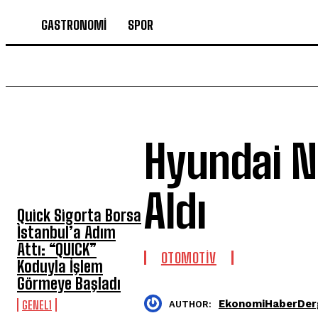
GASTRONOMİ
SPOR
Hyundai N
SON HABERLER
Aldı
Quick Sigorta Borsa
İstanbul’a Adım
Attı: “QUICK”
OTOMOTİV
Koduyla İşlem
Görmeye Başladı
EkonomiHaberDerg
GENEL1
AUTHOR: