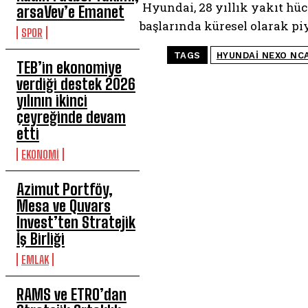
Hyundai, 28 yıllık yakıt hüc
arsaVev’e Emanet
başlarında küresel olarak pi
SPOR
TAGS
HYUNDAI NEXO NCA
TEB’in ekonomiye
verdiği destek 2026
yılının ikinci
çeyreğinde devam
etti
EKONOMİ
Azimut Portföy,
Mesa ve Quvars
Invest’ten Stratejik
İş Birliği
EMLAK
RAMS ve ETRO’dan