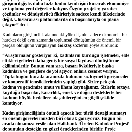
girişimciliğiyle, daha fazla kadın kendi işini kurarak ekonomiye
ve topluma yeni değerler katıyor. Özgün projeler, yaratıcı
çözümler ve dönüştürücü fikirleriyle sadece kendi ülkelerinde
değil. Uluslararası platformlarda da başarılarıyla ön plana
çıkıyor”
dedi.
Kadınların girişimcilik alanındaki yükselişinin sadece ekonomik bir
hareket değil aynı zamanda toplumsal dönüşümün de önemli bir
parçası olduğunu vurgulayan
Göktaş
sözlerini şöyle sürdürdü:
“Araştırmalar gösteriyor ki, kadınların kurduğu işletmeler, elde
ettikleri gelirleri daha geniş bir sosyal faydaya dönüştürme
eğilimindedir. Bunun yanı sıra, başarı öyküleriyle başka
kadınlara ve gençlere de yol açıyor, onlara cesaret veriyor.
Tıpkı bugün burada aramızda bulunan siz kıymetli girişimciler
ve kooperatif temsilcilerimizin yaptığı gibi. Sizler pek çok
kadına ve gencimize umut ve ilham kaynağısınız. Sizlerin ortaya
koyduğu başarılar, kararlılık, emek ve doğru desteklerle her
kadının büyük hedeflere ulaşabileceğini en güçlü şekilde
kanıtlıyor.
Kadın girişimciliğinin önünü açacak her türlü desteği sunmayı
en önemli görevlerimizden biri olarak görüyoruz.
Bugün bir
arada olmamıza vesile olan Halkbank ‘Üreten Kadınlar Projesi’
de sunulan desteğin en güzel örneklerinden biridir. Proje