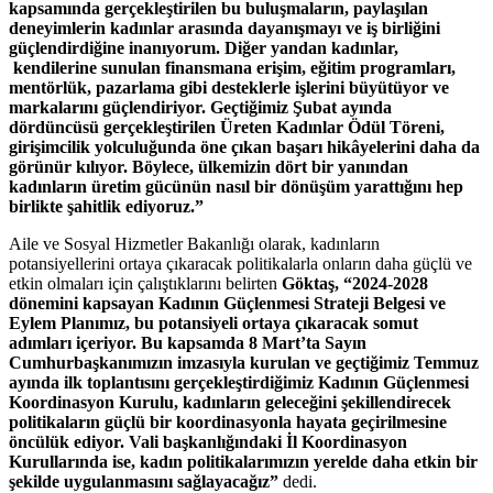
kapsamında gerçekleştirilen bu buluşmaların, paylaşılan
deneyimlerin kadınlar arasında dayanışmayı ve iş birliğini
güçlendirdiğine inanıyorum. Diğer yandan kadınlar,
kendilerine sunulan finansmana erişim, eğitim programları,
mentörlük, pazarlama gibi desteklerle işlerini büyütüyor ve
markalarını güçlendiriyor. Geçtiğimiz Şubat ayında
dördüncüsü gerçekleştirilen Üreten Kadınlar Ödül Töreni,
girişimcilik yolculuğunda öne çıkan başarı hikâyelerini daha da
görünür kılıyor. Böylece, ülkemizin dört bir yanından
kadınların üretim gücünün nasıl bir dönüşüm yarattığını hep
birlikte şahitlik ediyoruz.”
Aile ve Sosyal Hizmetler Bakanlığı olarak, kadınların
potansiyellerini ortaya çıkaracak politikalarla onların daha güçlü ve
etkin olmaları için çalıştıklarını belirten
Göktaş, “2024-2028
dönemini kapsayan Kadının Güçlenmesi Strateji Belgesi ve
Eylem Planımız, bu potansiyeli ortaya çıkaracak somut
adımları içeriyor. Bu kapsamda 8 Mart’ta Sayın
Cumhurbaşkanımızın imzasıyla kurulan ve geçtiğimiz Temmuz
ayında ilk toplantısını gerçekleştirdiğimiz Kadının Güçlenmesi
Koordinasyon Kurulu, kadınların geleceğini şekillendirecek
politikaların güçlü bir koordinasyonla hayata geçirilmesine
öncülük ediyor. Vali başkanlığındaki İl Koordinasyon
Kurullarında ise, kadın politikalarımızın yerelde daha etkin bir
şekilde uygulanmasını sağlayacağız”
dedi.