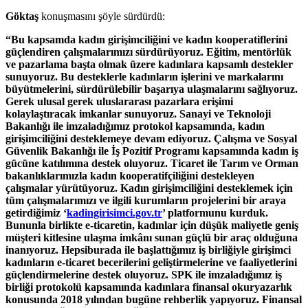
Göktaş
konuşmasını
şöyle sürdürdü:
“Bu kapsamda kadın girişimciliğini ve kadın kooperatiflerini
güçlendiren çalışmalarımızı sürdürüyoruz. Eğitim, mentörlük
ve pazarlama başta olmak üzere kadınlara kapsamlı destekler
sunuyoruz. Bu desteklerle kadınların işlerini ve markalarını
büyütmelerini, sürdürülebilir başarıya ulaşmalarını sağlıyoruz.
Gerek ulusal gerek uluslararası pazarlara erişimi
kolaylaştıracak imkanlar sunuyoruz. Sanayi ve Teknoloji
Bakanlığı ile imzaladığımız protokol kapsamında, kadın
girişimciliğini desteklemeye devam ediyoruz. Çalışma ve Sosyal
Güvenlik Bakanlığı ile İş Pozitif Programı kapsamında kadın iş
gücüne katılımına destek oluyoruz. Ticaret ile Tarım ve Orman
bakanlıklarımızla kadın kooperatifçiliğini destekleyen
çalışmalar yürütüyoruz. Kadın girişimciliğini desteklemek için
tüm çalışmalarımızı ve ilgili kurumların projelerini bir araya
getirdiğimiz ‘
kadingirisimci.gov.tr
’ platformunu kurduk.
Bununla birlikte e-ticaretin, kadınlar için düşük maliyetle geniş
müşteri kitlesine ulaşma imkânı sunan güçlü bir araç olduğuna
inanıyoruz. Hepsiburada ile başlattığımız iş birliğiyle girişimci
kadınların e-ticaret becerilerini geliştirmelerine ve faaliyetlerini
güçlendirmelerine destek oluyoruz. SPK ile imzaladığımız iş
birliği protokolü kapsamında kadınlara finansal okuryazarlık
konusunda 2018 yılından bugüne rehberlik yapıyoruz. Finansal