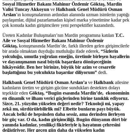
Sosyal Hizmetler Bakanı Mahinur Özdemir Göktaş, Mardin
Valisi Tuncay Akkoyun
ve
Halkbank Genel Müdürü Osman
Arslan
’ın konuşmalarının ardından alanında uzman isimlerin yaptığı
paylaşımlar, dijital pazarlamadan kişisel marka yönetimine kadar pek
çok konuda kadın girişimcilere yeni perspektifler kazandırdı.
Üreten Kadınlar Buluşmaları’nın Mardin programına katılan
T.C.
Aile ve Sosyal Hizmetler Bakanı Mahinur Özdemir
Göktaş,
konuşmasında Mardin’de, farklı illerden gelen girişimcilerle
bir arada olmaktan duyduğu mutluluğu ifade ederek,
“Sizlerin
yolculuğu, umutla yoğrulan emeğin, üretimle birleşen hayallerin
ve dayanışmanın nasıl büyük başarılara dönüşeceğinin
hikâyesidir. Ben her birinize, büyük bir azim ve cesaretle
başlattığınız bu yolculukta başarılar diliyorum”
dedi.
Halkbank Genel Müdürü Osman Arslan’a
ve
Halkbank
ailesine
kadınların üretim ve girişim gücüne sundukları destekten dolayı
teşekkür eden
Göktaş, “Bugün esasında Mardin’de, ekonominin
en dinamik ve ilham verici güçlerinden birine tanıklık ediyoruz.
Sizce, 21. yüzyılın yükselen değeri nedir? Teknoloji mi, yapay
zekâ mı, sürdürülebilirlik mi? Elbette bunların payı büyük.
Ancak belki de hepsinden daha sessiz, ama derinden ilerleyen
bir güç var. O da, kadın girişimciliği. Bugün dünyanın dört bir
yanında kadınlar, yenilikçi fikirleriyle iş hayatının çehresini
değiştiriyor. Her geçen gün daha da yükselen kadın