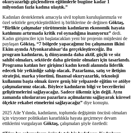
okuryazarlığı güçlendiren eğitimlerle bugüne kadar 1
milyondan fazla kadına ulaştık.”
Kadınları desteklemek amacıyla sivil toplum kuruluşlarımızla ve
özel sektörle gerçekleştirdikleri iş birliklerine de değinen
Göktaş,
“Birlikte çalışmalar yürütmenin kadınların ekonomik hayata
katılımını artırmada kritik rol oynadığına inanıyoruz”
dedi.
Kadın girişimciler için başlatacakları yeni bir projenin müjdesini de
paylaşan
Göktaş, “7 bölgede yapacağımız bu çalışmanın ilkini
Ekim ayında Afyonkarahisar’da gerçekleştireceğiz. Bu
program kadınların, iş dünyasında daha aktif, güçlü ve söz
sahibi olmaları, sektörde daha görünür olmaları için tasarlandı.
Programa katılan her girişimci kadın kendi alanında liderlik
edecek bir yetkinliğe sahip olacak. Pazarlama, satış ve iletişim
stratejisi, marka yönetimi, finansal okuryazarlık, teknoloji
kullanımı başta olmak üzere geniş bir yelpazede eğitim ve atölye
çalışmalarımız olacak. Böylece kadınların bilgi ve becerilerini
geliştirmelerini sağlayacağız. Sadece ülkemiz için değil. Aynı
zamanda uluslararası pazarlara açılmalarını sağlayarak küresel
ölçekte rekabet etmelerini sağlayacağız”
diye konuştu.
2025 Aile Yılında, kadınların, toplumda değişimin öncüsü olmaları
için vizyoner politikaları kararlılıkla hayata geçirmeye devam
ettiklerini vurgulayan
Göktaş,
çalışmaları şöyle özetledi: