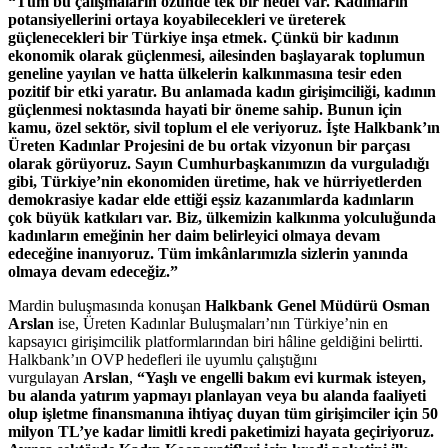
“Tüm bu çalışmaların özünde tek bir hedef var. Kadınların
potansiyellerini ortaya koyabilecekleri ve üreterek
güçlenecekleri bir Türkiye inşa etmek. Çünkü bir kadının
ekonomik olarak güçlenmesi, ailesinden başlayarak toplumun
geneline yayılan ve hatta ülkelerin kalkınmasına tesir eden
pozitif bir etki yaratır. Bu anlamada kadın girişimciliği, kadının
güçlenmesi noktasında hayati bir öneme sahip. Bunun için
kamu, özel sektör, sivil toplum el ele veriyoruz. İşte Halkbank’ın
Üreten Kadınlar Projesini de bu ortak vizyonun bir parçası
olarak görüyoruz. Sayın Cumhurbaşkanımızın da vurguladığı
gibi, Türkiye’nin ekonomiden üretime, hak ve hürriyetlerden
demokrasiye kadar elde ettiği eşsiz kazanımlarda kadınların
çok büyük katkıları var. Biz, ülkemizin kalkınma yolculuğunda
kadınların emeğinin her daim belirleyici olmaya devam
edeceğine inanıyoruz. Tüm imkânlarımızla sizlerin yanında
olmaya devam edeceğiz.”
Mardin buluşmasında konuşan
Halkbank Genel Müdürü Osman
Arslan
ise, Üreten Kadınlar Buluşmaları’nın Türkiye’nin en
kapsayıcı girişimcilik platformlarından biri hâline geldiğini belirtti.
Halkbank’ın OVP hedefleri ile uyumlu çalıştığını
vurgulayan
Arslan
,
“Yaşlı ve engelli bakım evi kurmak isteyen,
bu alanda yatırım yapmayı planlayan veya bu alanda faaliyeti
olup işletme finansmanına ihtiyaç duyan tüm girişimciler için 50
milyon TL’ye kadar limitli kredi paketimizi hayata geçiriyoruz.