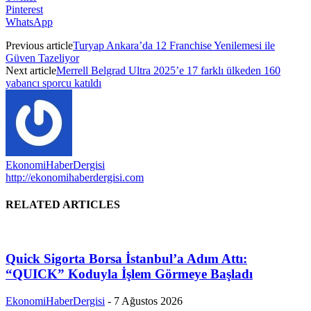
Pinterest
WhatsApp
Previous article
Turyap Ankara’da 12 Franchise Yenilemesi ile
Güven Tazeliyor
Next article
Merrell Belgrad Ultra 2025’e 17 farklı ülkeden 160
yabancı sporcu katıldı
EkonomiHaberDergisi
http://ekonomihaberdergisi.com
RELATED ARTICLES
Quick Sigorta Borsa İstanbul’a Adım Attı:
“QUICK” Koduyla İşlem Görmeye Başladı
EkonomiHaberDergisi
-
7 Ağustos 2026