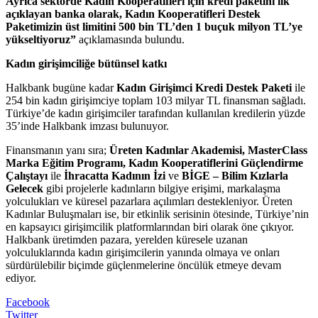
Ayrıca sektörde Kadın Kooperatifleri için kredi paketini ilk
açıklayan banka olarak, Kadın Kooperatifleri Destek
Paketimizin üst limitini 500 bin TL’den 1 buçuk milyon TL’ye
yükseltiyoruz”
açıklamasında bulundu.
Kadın girişimciliğe bütünsel katkı
Halkbank bugüne kadar
Kadın Girişimci Kredi Destek Paketi
ile
254 bin kadın girişimciye toplam 103 milyar TL finansman sağladı.
Türkiye’de kadın girişimciler tarafından kullanılan kredilerin yüzde
35’inde Halkbank imzası bulunuyor.
Finansmanın yanı sıra;
Üreten Kadınlar Akademisi, MasterClass
Marka Eğitim Programı, Kadın Kooperatiflerini Güçlendirme
Çalıştayı
ile
İhracatta Kadının İzi
ve
BİGE – Bilim Kızlarla
Gelecek
gibi projelerle kadınların bilgiye erişimi, markalaşma
yolculukları ve küresel pazarlara açılımları destekleniyor. Üreten
Kadınlar Buluşmaları ise, bir etkinlik serisinin ötesinde, Türkiye’nin
en kapsayıcı girişimcilik platformlarından biri olarak öne çıkıyor.
Halkbank üretimden pazara, yerelden küresele uzanan
yolculuklarında kadın girişimcilerin yanında olmaya ve onları
sürdürülebilir biçimde güçlenmelerine öncülük etmeye devam
ediyor.
Facebook
Twitter