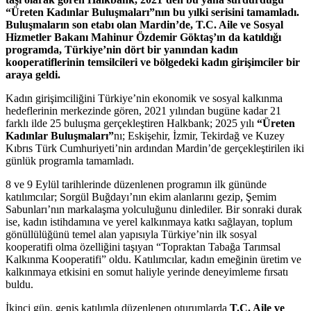
“Üreten Kadınlar Buluşmaları”nın bu yılki serisini tamamladı.
Buluşmaların son etabı olan Mardin’de, T.C. Aile ve Sosyal
Hizmetler Bakanı Mahinur Özdemir Göktaş’ın da katıldığı
programda, Türkiye’nin dört bir yanından kadın
kooperatiflerinin temsilcileri ve bölgedeki kadın girişimciler bir
araya geldi.
Kadın girişimciliğini Türkiye’nin ekonomik ve sosyal kalkınma
hedeflerinin merkezinde gören, 2021 yılından bugüne kadar 21
farklı ilde 25 buluşma gerçekleştiren Halkbank; 2025 yılı
“Üreten
Kadınlar Buluşmaları”
nı; Eskişehir, İzmir, Tekirdağ ve Kuzey
Kıbrıs Türk Cumhuriyeti’nin ardından Mardin’de gerçekleştirilen iki
günlük programla tamamladı.
8 ve 9 Eylül tarihlerinde düzenlenen programın ilk gününde
katılımcılar; Sorgül Buğdayı’nın ekim alanlarını gezip, Şemim
Sabunları’nın markalaşma yolculuğunu dinlediler. Bir sonraki durak
ise, kadın istihdamına ve yerel kalkınmaya katkı sağlayan, toplum
gönüllülüğünü temel alan yapısıyla Türkiye’nin ilk sosyal
kooperatifi olma özelliğini taşıyan “Topraktan Tabağa Tarımsal
Kalkınma Kooperatifi” oldu. Katılımcılar, kadın emeğinin üretim ve
kalkınmaya etkisini en somut haliyle yerinde deneyimleme fırsatı
buldu.
İkinci gün, geniş katılımla düzenlenen oturumlarda
T.C. Aile ve