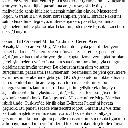
iadesi ve vergi muafiyetleri gibi teşvikler de işletmelerin kazançlarını
artırıyor. Ayrıca, dijital pazarlama araçları sayesinde düşük
maliyetlerle geniş kitlelere ulaşmak mümkün oluyor. Mastercard
logolu Garanti BBVA ticari kart sahipleri, yeni E-İhracat Paketi’ni
satın alarak bu entegre çözümlere erişirken, paket kapsamında
işletmelere online platformlarda tanıtım, ödeme ve lojistik hizmetleri
de sağlanıyor.
Garanti BBVA Genel Müdür Yardımcısı
Ceren Acer
Kezik,
Mastercard ve MegaMerchant ile hayata geçirdikleri yeni
paket hakkında; “Ülkemizde ve dünyada e-ticaret her geçen gün
ağırlığını ve hacmini artırıyor, global çapta hizmet veren platformlar
yerel işletmelerin ve her boyuttan satıcıların tüm dünyayla entegre
olabilmesine imkân tanıyor. Bu dönüşüm tüm alım ve satım
süreçlerinin, pazarlama faaliyetlerinin, ödemelerin de yeni çözümlere
evirilmesini beraberinde getiriyor. GÖSAŞ olarak bu noktada bizim
için önemli olan e-ticaretle uğraşan tüm müşterilerimize bu
entegrasyonu hızlandırmak, onlara işlerini geliştirerek dünyaya
açılabilmelerini kolaylaştıracak, değer katacak hızlı ve güvenilir
çözümler sunabilmek. Bu kapsamda Mastercard ve MegaMerchant
işbirliğinde, Türkiye’de bir ilk olan E-İhracat Paketi’ni hayata
geçirdik. Bu paketi sadece Mastercard logolu Garanti BBVA ticari
kart sahibi işletmelerimize sunuyoruz. Hazır e-ihracat altyapı
çözümlerinin bulunduğu bu paketle müşterilerimizin rekabet gücünü
artırmayı, markalarını ve ürünlerini hızlı ve kolay bir şekilde dünya