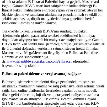
olarak tasarlanan
E-İhracat Paketini
hayata geçirdi. Mastercard
logolu Garanti BBVA ticari kart sahiplerinin kullanabileceği E-
İhracat Paketi, hâlihazırda e-ihracat yapan veya yapmak isteyen her
ölçekte işletme ve satıcıların uluslararası pazarlara hızlı ve etkili bir
şekilde açılmasına, düşük maliyetlerle dünya genelinde hedef
kitlelerine ulaşmasına imkân tanıyor.
Türkiye’de ilk kez Garanti BBVA’nın sunduğu bu paket,
işletmelerin global pazarlarda rekabet edebilmeleri için ihtiyaç
duydukları altyapıyı önemli bir maliyet avantajıyla sunuyor. Garanti
BBVA ticari kart sahibi tüm işletmeler, bireysel girişimler ve satıcılar
ile ürünlerini doğrudan yurtdışına satmak isteyen üretici firmalar,
Mastercard ve MegaMerchant ile geliştirilen E-İhracat Paketi’ne
GarantiBBVA şubelerinden ya
da
www.garantibbvaticarikartlar.com/e-ihracat
adresinden
başvurarak sahip olabilir.
E-ihracat paketi ödeme ve vergi avantajı sağlıyor
E-ihracat, işletmelere ürünlerini dünya genelindeki müşterilere
ulaştırarak markalarını tanıtma ve satış potansiyellerini artırma fırsatı
sağlarken; online platformlar üzerinden yapılan bu satış modeli,
döviz geliri elde etme, lojistik ve operasyonel maliyetleri azaltma
gibi avantajlar da sunuyor. Elektronik Ticaret Gümrük Beyanı
(ETGB) gibi basitleştirilmiş süreçlerle maliyetler düşerken, KDV