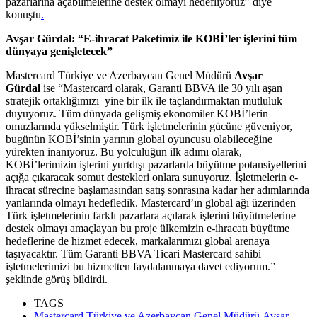
pazarlarına açabilmelerine destek olmayı hedefliyoruz” diye
konuştu
.
Avşar Gürdal: “E-ihracat Paketimiz ile KOBİ’ler işlerini tüm
dünyaya genişletecek”
Mastercard Türkiye ve Azerbaycan Genel Müdürü
Avşar
Gürdal
ise “Mastercard olarak, Garanti BBVA ile 30 yılı aşan
stratejik ortaklığımızı yine bir ilk ile taçlandırmaktan mutluluk
duyuyoruz. Tüm dünyada gelişmiş ekonomiler KOBİ’lerin
omuzlarında yükselmiştir. Türk işletmelerinin gücüne güveniyor,
bugünün KOBİ’sinin yarının global oyuncusu olabileceğine
yürekten inanıyoruz. Bu yolculuğun ilk adımı olarak,
KOBİ’lerimizin işlerini yurtdışı pazarlarda büyütme potansiyellerini
açığa çıkaracak somut destekleri onlara sunuyoruz. İşletmelerin e-
ihracat sürecine başlamasından satış sonrasına kadar her adımlarında
yanlarında olmayı hedefledik. Mastercard’ın global ağı üzerinden
Türk işletmelerinin farklı pazarlara açılarak işlerini büyütmelerine
destek olmayı amaçlayan bu proje ülkemizin e-ihracatı büyütme
hedeflerine de hizmet edecek, markalarımızı global arenaya
taşıyacaktır. Tüm Garanti BBVA Ticari Mastercard sahibi
işletmelerimizi bu hizmetten faydalanmaya davet ediyorum.”
şeklinde görüş bildirdi.
TAGS
Mastercard Türkiye ve Azerbaycan Genel Müdürü Avşar