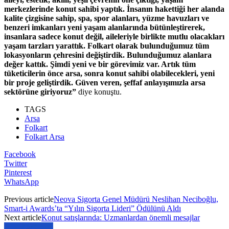
merkezlerinde konut sahibi yaptık. İnsanın hakettiği her alanda
kalite çizgisine sahip, spa, spor alanları, yüzme havuzları ve
benzeri imkanları yeni yaşam alanlarında bütünleştirerek,
insanlara sadece konut değil, aileleriyle birlikte mutlu olacakları
yaşam tarzları yarattık. Folkart olarak bulunduğumuz tüm
lokasyonların çehresini değiştirdik. Bulunduğumuz alanlara
değer kattık. Şimdi yeni ve bir görevimiz var. Artık tüm
tüketicilerin önce arsa, sonra konut sahibi olabilecekleri, yeni
bir proje geliştirdik. Güven veren, şeffaf anlayışımızla arsa
sektörüne giriyoruz”
diye konuştu.
TAGS
Arsa
Folkart
Folkart Arsa
Facebook
Twitter
Pinterest
WhatsApp
Previous article
Neova Sigorta Genel Müdürü Neslihan Neciboğlu,
Smart-i Awards’ta “Yılın Sigorta Lideri” Ödülünü Aldı
Next article
Konut satışlarında: Uzmanlardan önemli mesajlar