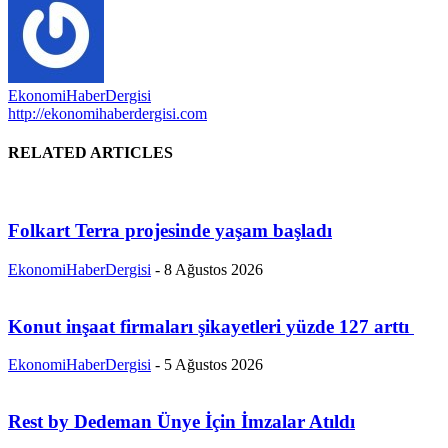
EkonomiHaberDergisi
http://ekonomihaberdergisi.com
RELATED ARTICLES
Folkart Terra projesinde yaşam başladı
EkonomiHaberDergisi
-
8 Ağustos 2026
Konut inşaat firmaları şikayetleri yüzde 127 arttı
EkonomiHaberDergisi
-
5 Ağustos 2026
Rest by Dedeman Ünye İçin İmzalar Atıldı