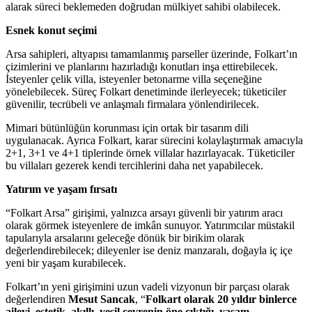
alarak süreci beklemeden doğrudan mülkiyet sahibi olabilecek.
Esnek konut seçimi
Arsa sahipleri, altyapısı tamamlanmış parseller üzerinde, Folkart’ın
çizimlerini ve planlarını hazırladığı konutları inşa ettirebilecek.
İsteyenler çelik villa, isteyenler betonarme villa seçeneğine
yönelebilecek. Süreç Folkart denetiminde ilerleyecek; tüketiciler
güvenilir, tecrübeli ve anlaşmalı firmalara yönlendirilecek.
Mimari bütünlüğün korunması için ortak bir tasarım dili
uygulanacak. Ayrıca Folkart, karar sürecini kolaylaştırmak amacıyla
2+1, 3+1 ve 4+1 tiplerinde örnek villalar hazırlayacak. Tüketiciler
bu villaları gezerek kendi tercihlerini daha net yapabilecek.
Yatırım ve yaşam fırsatı
“Folkart Arsa” girişimi, yalnızca arsayı güvenli bir yatırım aracı
olarak görmek isteyenlere de imkân sunuyor. Yatırımcılar müstakil
tapularıyla arsalarını geleceğe dönük bir birikim olarak
değerlendirebilecek; dileyenler ise deniz manzaralı, doğayla iç içe
yeni bir yaşam kurabilecek.
Folkart’ın yeni girişimini uzun vadeli vizyonun bir parçası olarak
değerlendiren
Mesut Sancak
, “
Folkart olarak 20 yıldır binlerce
aileyi, estetik, akıllı, yeşil çevrenin öne çıktığı, yaşam