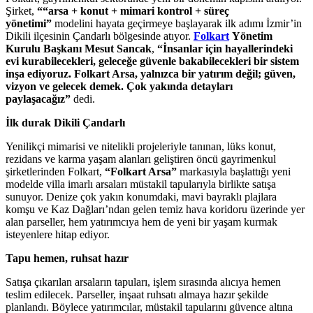
Şirket,
““arsa + konut + mimari kontrol + süreç
yönetimi”
modelini hayata geçirmeye başlayarak ilk adımı İzmir’in
Dikili ilçesinin Çandarlı bölgesinde atıyor.
Folkart
Yönetim
Kurulu Başkanı Mesut Sancak
,
“İnsanlar için hayallerindeki
evi kurabilecekleri, geleceğe güvenle bakabilecekleri bir sistem
inşa ediyoruz. Folkart Arsa, yalnızca bir yatırım değil; güven,
vizyon ve gelecek demek. Çok yakında detayları
paylaşacağız”
dedi.
İlk durak Dikili Çandarlı
Yenilikçi mimarisi ve nitelikli projeleriyle tanınan, lüks konut,
rezidans ve karma yaşam alanları geliştiren öncü gayrimenkul
şirketlerinden Folkart,
“Folkart Arsa”
markasıyla başlattığı yeni
modelde villa imarlı arsaları müstakil tapularıyla birlikte satışa
sunuyor. Denize çok yakın konumdaki, mavi bayraklı plajlara
komşu ve Kaz Dağları’ndan gelen temiz hava koridoru üzerinde yer
alan parseller, hem yatırımcıya hem de yeni bir yaşam kurmak
isteyenlere hitap ediyor.
Tapu hemen, ruhsat hazır
Satışa çıkarılan arsaların tapuları, işlem sırasında alıcıya hemen
teslim edilecek. Parseller, inşaat ruhsatı almaya hazır şekilde
planlandı. Böylece yatırımcılar, müstakil tapularını güvence altına