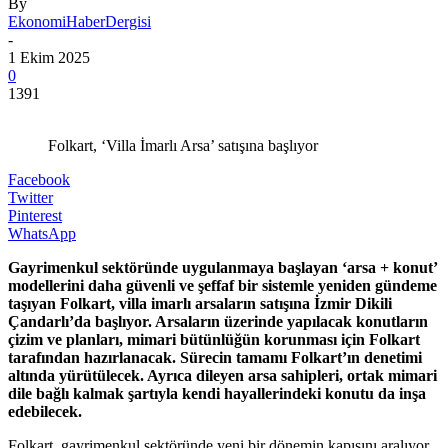
By
EkonomiHaberDergisi
-
1 Ekim 2025
0
1391
Folkart, ‘Villa İmarlı Arsa’ satışına başlıyor
Facebook
Twitter
Pinterest
WhatsApp
Gayrimenkul sektöründe uygulanmaya başlayan ‘arsa + konut’
modellerini daha güvenli ve şeffaf bir sistemle yeniden gündeme
taşıyan Folkart, villa imarlı arsaların satışına İzmir Dikili
Çandarlı’da başlıyor. Arsaların üzerinde yapılacak konutların
çizim ve planları, mimari bütünlüğün korunması için Folkart
tarafından hazırlanacak. Sürecin tamamı Folkart’ın denetimi
altında yürütülecek. Ayrıca dileyen arsa sahipleri, ortak mimari
dile bağlı kalmak şartıyla kendi hayallerindeki konutu da inşa
edebilecek.
Folkart, gayrimenkul sektöründe yeni bir dönemin kapısını aralıyor.