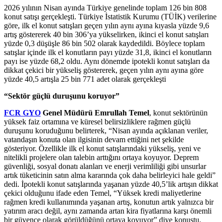
2026 yılının Nisan ayında Türkiye genelinde toplam 126 bin 808
konut satışı gerçekleşti. Türkiye İstatistik Kurumu (TÜİK) verilerine
göre, ilk el konut satışları geçen yılın aynı ayına kıyasla yüzde 9,6
artış göstererek 40 bin 306’ya yükselirken, ikinci el konut satışları
yüzde 0,3 düşüşle 86 bin 502 olarak kaydedildi. Böylece toplam
satışlar içinde ilk el konutların payı yüzde 31,8, ikinci el konutların
payı ise yüzde 68,2 oldu. Aynı dönemde ipotekli konut satışları da
dikkat çekici bir yükseliş göstererek, geçen yılın aynı ayına göre
yüzde 40,5 artışla 25 bin 771 adet olarak gerçekleşti
“Sektör güçlü duruşunu koruyor”
FCR GYO
Genel Müdürü Emrullah Temel
, konut sektörünün
yüksek faiz ortamına ve küresel belirsizliklere rağmen güçlü
duruşunu koruduğunu belirterek, “Nisan ayında açıklanan veriler,
vatandaşın konuta olan ilgisinin devam ettiğini net şekilde
gösteriyor. Özellikle ilk el konut satışlarındaki yükseliş, yeni ve
nitelikli projelere olan talebin arttığını ortaya koyuyor. Deprem
güvenliği, sosyal donatı alanları ve enerji verimliliği gibi unsurlar
artık tüketicinin satın alma kararında çok daha belirleyici hale geldi”
dedi. İpotekli konut satışlarında yaşanan yüzde 40,5’lik artışın dikkat
çekici olduğunu ifade eden Temel, “Yüksek kredi maliyetlerine
rağmen kredi kullanımında yaşanan artış, konutun artık yalnızca bir
yatırım aracı değil, aynı zamanda artan kira fiyatlarına karşı önemli
bir güvence olarak görüldüğünü ortaya koyuyor” diye konuştu.