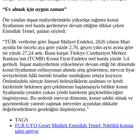
“Ev almak için uygun zaman”
Öte yandan inşaat maliyetlerindeki yükselişe rağmen konut
fiyatlarının reel bazda gerilemeye devam ettiğine dikkat çeken
Emrullah Temel, şunları söyledi:
“TÜİK verilerine göre İnşaat Maliyet Endeksi, 2026 yılının Mart
ayında bir önceki aya göre yüzde 2,76, geçen yılın aynı ayına göre
ise yüzde 27,24 arttı. Buna karşın Türkiye Cumhuriyet Merkez
Bankası’nın (TCMB) Konut Fiyat Endeksi reel bazda yüzde 3,4
geriledi. İnşaat maliyetlerinin yükselmeye devam ettiği bir dönemde
konut fiyatlarının enflasyonun altında artış göstermesi, mevcut fiyat
seviyelerinin hâlâ önemli fırsatlar sunduğunu ortaya koyuyor.
Önümüzdeki süreçte küresel belirsizliklerin azalması ve kredi
faizlerinde beklenen geri çekilmenin başlamasıyla birlikte konut
fiyatlarında yeniden yukarı yönlü hareketin güçlenebileceğini
öngörüyoruz. Bu nedenle mevcut dönemin, konut sahibi olmak ve
gayrimenkule yatırım yapmak isteyenler açısından dikkatle
değerlendirilmesi gerektiğini düşünüyoruz.”
TAGS
FCR GYO Genel Müdürü Emrullah Temel: Nitelikli konuta
talep artıyor