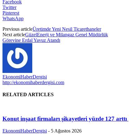
Facebook
Twitter
Pinterest
WhatsApp
Previous article
Üretimde Yeni Nesil Ticarethaneler
Next article
GüzelEnerji ve Milangaz Genel Müdürlük
Görevine Erdal Yavuz Atandı
EkonomiHaberDergisi
http://ekonomihaberdergisi.com
RELATED ARTICLES
Konut inşaat firmaları şikayetleri yüzde 127 arttı
EkonomiHaberDergisi
-
5 Ağustos 2026