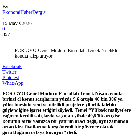
By
EkonomiHaberDergisi
-
15 Mayıs 2026
0
857
FCR GYO Genel Müdürü Emrullah Temel: Nitelikli
konuta talep artıyor
Facebook
Twitter
Pinterest
WhatsApp
FCR GYO Genel Müdürü Emrullah Temel, Nisan ayında
birinci el konut satışlarının yüzde 9,6 artışla 40 bin 306’ya
yükselmesinin yeni ve nitelikli projelere yönelik talebin
güçlendiğine işaret ettiğini söyledi. Temel “Yüksek maliyetlere
rağmen kredili satışlarda yaşanan yüzde 40,5’lik artış ise
konutun artık yalnızca bir yatırım aracı değil, aynı zamanda
artan kira fiyatlarına karşı önemli bir güvence olarak
görüldüğünü ortaya koyuyor” dedi.