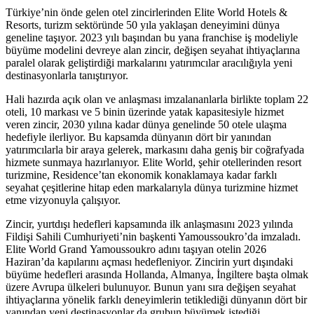
Türkiye’nin önde gelen otel zincirlerinden Elite World Hotels &
Resorts, turizm sektöründe 50 yıla yaklaşan deneyimini dünya
geneline taşıyor. 2023 yılı başından bu yana franchise iş modeliyle
büyüme modelini devreye alan zincir, değişen seyahat ihtiyaçlarına
paralel olarak geliştirdiği markalarını yatırımcılar aracılığıyla yeni
destinasyonlarla tanıştırıyor.
Hali hazırda açık olan ve anlaşması imzalananlarla birlikte toplam 22
oteli, 10 markası ve 5 binin üzerinde yatak kapasitesiyle hizmet
veren zincir, 2030 yılına kadar dünya genelinde 50 otele ulaşma
hedefiyle ilerliyor. Bu kapsamda dünyanın dört bir yanından
yatırımcılarla bir araya gelerek, markasını daha geniş bir coğrafyada
hizmete sunmaya hazırlanıyor. Elite World, şehir otellerinden resort
turizmine, Residence’tan ekonomik konaklamaya kadar farklı
seyahat çeşitlerine hitap eden markalarıyla dünya turizmine hizmet
etme vizyonuyla çalışıyor.
Zincir, yurtdışı hedefleri kapsamında ilk anlaşmasını 2023 yılında
Fildişi Sahili Cumhuriyeti’nin başkenti Yamoussoukro’da imzaladı.
Elite World Grand Yamoussoukro adını taşıyan otelin 2026
Haziran’da kapılarını açması hedefleniyor. Zincirin yurt dışındaki
büyüme hedefleri arasında Hollanda, Almanya, İngiltere başta olmak
üzere Avrupa ülkeleri bulunuyor. Bunun yanı sıra değişen seyahat
ihtiyaçlarına yönelik farklı deneyimlerin tetiklediği dünyanın dört bir
yanından yeni destinasyonlar da grubun büyümek istediği