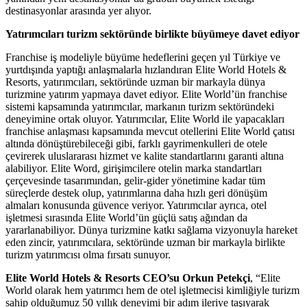
destinasyonlar arasında yer alıyor.
Yatırımcıları turizm sektöründe birlikte büyümeye davet ediyor
Franchise iş modeliyle büyüme hedeflerini geçen yıl Türkiye ve
yurtdışında yaptığı anlaşmalarla hızlandıran Elite World Hotels &
Resorts, yatırımcıları, sektöründe uzman bir markayla dünya
turizmine yatırım yapmaya davet ediyor. Elite World’ün franchise
sistemi kapsamında yatırımcılar, markanın turizm sektöründeki
deneyimine ortak oluyor. Yatırımcılar, Elite World ile yapacakları
franchise anlaşması kapsamında mevcut otellerini Elite World çatısı
altında dönüştürebileceği gibi, farklı gayrimenkulleri de otele
çevirerek uluslararası hizmet ve kalite standartlarını garanti altına
alabiliyor. Elite Word, girişimcilere otelin marka standartları
çerçevesinde tasarımından, gelir-gider yönetimine kadar tüm
süreçlerde destek olup, yatırımlarına daha hızlı geri dönüşüm
almaları konusunda güvence veriyor. Yatırımcılar ayrıca, otel
işletmesi sırasında Elite World’ün güçlü satış ağından da
yararlanabiliyor. Dünya turizmine katkı sağlama vizyonuyla hareket
eden zincir, yatırımcılara, sektöründe uzman bir markayla birlikte
turizm yatırımcısı olma fırsatı sunuyor.
Elite World Hotels & Resorts CEO’su Orkun Petekçi
, “Elite
World olarak hem yatırımcı hem de otel işletmecisi kimliğiyle turizm
sahip olduğumuz 50 yıllık deneyimi bir adım ileriye taşıyarak