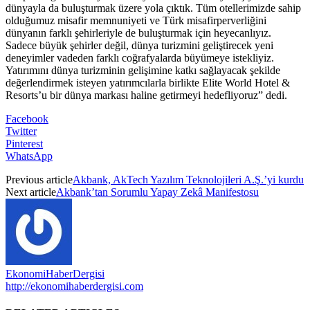
dünyayla da buluşturmak üzere yola çıktık. Tüm otellerimizde sahip
olduğumuz misafir memnuniyeti ve Türk misafirperverliğini
dünyanın farklı şehirleriyle de buluşturmak için heyecanlıyız.
Sadece büyük şehirler değil, dünya turizmini geliştirecek yeni
deneyimler vadeden farklı coğrafyalarda büyümeye istekliyiz.
Yatırımını dünya turizminin gelişimine katkı sağlayacak şekilde
değerlendirmek isteyen yatırımcılarla birlikte Elite World Hotel &
Resorts’u bir dünya markası haline getirmeyi hedefliyoruz” dedi.
Facebook
Twitter
Pinterest
WhatsApp
Previous article
Akbank, AkTech Yazılım Teknolojileri A.Ş.’yi kurdu
Next article
Akbank’tan Sorumlu Yapay Zekâ Manifestosu
EkonomiHaberDergisi
http://ekonomihaberdergisi.com