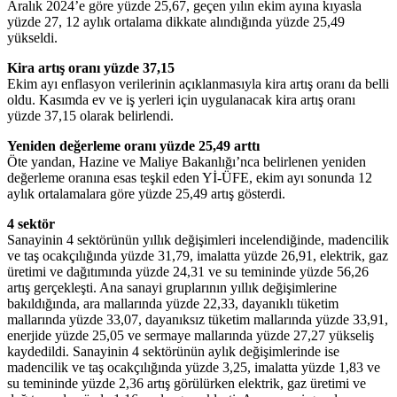
Aralık 2024’e göre yüzde 25,67, geçen yılın ekim ayına kıyasla
yüzde 27, 12 aylık ortalama dikkate alındığında yüzde 25,49
yükseldi.
Kira artış oranı yüzde 37,15
Ekim ayı enflasyon verilerinin açıklanmasıyla kira artış oranı da belli
oldu. Kasımda ev ve iş yerleri için uygulanacak kira artış oranı
yüzde 37,15 olarak belirlendi.
Yeniden değerleme oranı yüzde 25,49 arttı
Öte yandan, Hazine ve Maliye Bakanlığı’nca belirlenen yeniden
değerleme oranına esas teşkil eden Yİ-ÜFE, ekim ayı sonunda 12
aylık ortalamalara göre yüzde 25,49 artış gösterdi.
4 sektör
Sanayinin 4 sektörünün yıllık değişimleri incelendiğinde, madencilik
ve taş ocakçılığında yüzde 31,79, imalatta yüzde 26,91, elektrik, gaz
üretimi ve dağıtımında yüzde 24,31 ve su temininde yüzde 56,26
artış gerçekleşti. Ana sanayi gruplarının yıllık değişimlerine
bakıldığında, ara mallarında yüzde 22,33, dayanıklı tüketim
mallarında yüzde 33,07, dayanıksız tüketim mallarında yüzde 33,91,
enerjide yüzde 25,05 ve sermaye mallarında yüzde 27,27 yükseliş
kaydedildi. Sanayinin 4 sektörünün aylık değişimlerinde ise
madencilik ve taş ocakçılığında yüzde 3,25, imalatta yüzde 1,83 ve
su temininde yüzde 2,36 artış görülürken elektrik, gaz üretimi ve