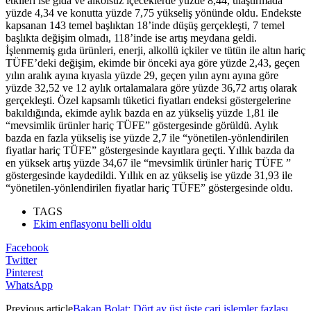
etkileri ise gıda ve alkolsüz içeceklerde yüzde 8,44, ulaştırmada
yüzde 4,34 ve konutta yüzde 7,75 yükseliş yönünde oldu. Endekste
kapsanan 143 temel başlıktan 18’inde düşüş gerçekleşti, 7 temel
başlıkta değişim olmadı, 118’inde ise artış meydana geldi.
İşlenmemiş gıda ürünleri, enerji, alkollü içkiler ve tütün ile altın hariç
TÜFE’deki değişim, ekimde bir önceki aya göre yüzde 2,43, geçen
yılın aralık ayına kıyasla yüzde 29, geçen yılın aynı ayına göre
yüzde 32,52 ve 12 aylık ortalamalara göre yüzde 36,72 artış olarak
gerçekleşti. Özel kapsamlı tüketici fiyatları endeksi göstergelerine
bakıldığında, ekimde aylık bazda en az yükseliş yüzde 1,81 ile
“mevsimlik ürünler hariç TÜFE” göstergesinde görüldü. Aylık
bazda en fazla yükseliş ise yüzde 2,7 ile “yönetilen-yönlendirilen
fiyatlar hariç TÜFE” göstergesinde kayıtlara geçti. Yıllık bazda da
en yüksek artış yüzde 34,67 ile “mevsimlik ürünler hariç TÜFE ”
göstergesinde kaydedildi. Yıllık en az yükseliş ise yüzde 31,93 ile
“yönetilen-yönlendirilen fiyatlar hariç TÜFE” göstergesinde oldu.
TAGS
Ekim enflasyonu belli oldu
Facebook
Twitter
Pinterest
WhatsApp
Previous article
Bakan Bolat: Dört ay üst üste cari işlemler fazlası