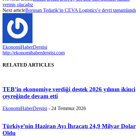
vermiş olacağız
Next article
Borusan Tedarik’in CEVA Logistics’e devri tamamlandı
EkonomiHaberDergisi
http://ekonomihaberdergisi.com
RELATED ARTICLES
TEB’in ekonomiye verdiği destek 2026 yılının ikinci
çeyreğinde devam etti
EkonomiHaberDergisi
-
24 Temmuz 2026
Türkiye’nin Haziran Ayı İhracatı 24,9 Milyar Dolar
Oldu