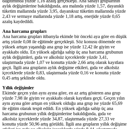
dağıtımında yüzde 1,16 azalış gerçekleşti. Ana sanayi gruplarının
aylık değişimlerine bakıldığında, ara malında yüzde 1,57, dayanıklı
tüketim mallarında yüzde 3,95, dayanıksız tüketim mallarında yüzde
2,43 ve sermaye mallarında yüzde 1,18 artış, enerjide yüzde 0,65
azalış kaydedildi.
Ana harcama grupları
Ana harcama grupları itibarıyla ekimde bir önceki aya göre en düşük
artış yüzde 0,08 ile eğitimde gerçekleşti. Söz konusu dönemde en
yüksek artışın yaşandığı ana grup ise yüzde 12,42 ile giyim ve
ayakkabı oldu. En yüksek ağırlığa sahip üç ana harcama grubunun
aylık değişimleri, gıda ve alkolsüz içeceklerde yüzde 3,41,
ulaştırmada yüzde 1,07 ve konutta yüzde 2,66 artış olarak kayıtlara
geçti. İlgili ana grupların aylık değişime etkileri, gıda ve alkolsüz
içeceklerde yüzde 0,83, ulaştırmada yüzde 0,16 ve konutta yüzde
0,45 artış şeklinde oldu.
Yıllık değişimler
Ekimde geçen yılın aynı ayına göre, en az artış gösteren ana grup
yüzde 7,98 ile giyim ve ayakkabı olarak kayıtlara geçti. Geçen yılın
aynı ayına göre artışın en yüksek olduğu ana grup ise yüzde 65,69
ile eğitim olarak tespit edildi. En yüksek ağırlığa sahip üç ana
harcama grubunun yıllık değişimlerine bakıldığında, gıda ve
alkolsüz içeceklerde yüzde 34,87, ulaştırmada yüzde 27,33 ve
konutta yüzde 50,96 artış görüldü. İlgili ana grupların yıllık değişime