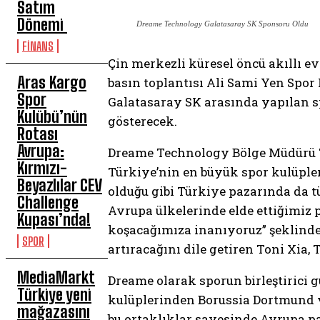
Satım
Dönemi
Dreame Technology Galatasaray SK Sponsoru Oldu
FİNANS
Çin merkezli küresel öncü akıllı e
Aras Kargo
basın toplantısı Ali Sami Yen Spor
Spor
Galatasaray SK arasında yapılan s
Kulübü’nün
gösterecek.
Rotası
Avrupa:
Dreame Technology Bölge Müdürü T
Kırmızı-
Türkiye’nin en büyük spor kulüple
Beyazlılar CEV
olduğu gibi Türkiye pazarında da tü
Challenge
Avrupa ülkelerinde elde ettiğimiz p
Kupası’nda!
koşacağımıza inanıyoruz” şeklinde
SPOR
artıracağını dile getiren Toni Xia
MediaMarkt
Dreame olarak sporun birleştirici 
Türkiye yeni
kulüplerinden Borussia Dortmund ve 
mağazasını
bu ortaklıklar sayesinde Avrupa pa