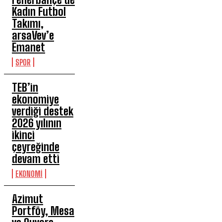
Kadın Futbol
Takımı,
arsaVev’e
Emanet
SPOR
TEB’in
ekonomiye
verdiği destek
2026 yılının
ikinci
çeyreğinde
devam etti
EKONOMİ
Azimut
Portföy, Mesa