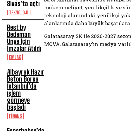
Sivas’ta açtı
mükemmeliyet, yenilikçilik ve süre
TEKNOLOJİ
teknoloji alanındaki yenilikçi ya
alanlarında daha büyük başarılara 
Rest by
Dedeman
Galatasaray SK ile 2026-2027 sez
Ünye İçin
MOVA, Galatasaray’ın medya varlık
İmzalar Atıldı
EMLAK
Albayrak Hazır
Beton Borsa
İstanbul’da
işlem
görmeye
başladı
FİNANS
Fenerbahçe’de