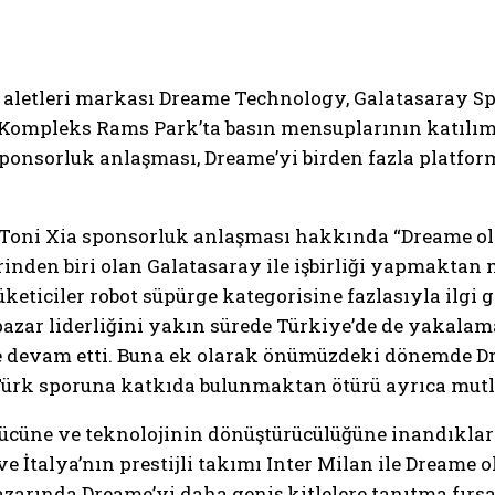
v aletleri markası Dreame Technology, Galatasaray Spo
 Kompleks Rams Park’ta basın mensuplarının katılımı
ponsorluk anlaşması, Dreame’yi birden fazla platfo
oni Xia sponsorluk anlaşması hakkında “Dreame olar
rinden biri olan Galatasaray ile işbirliği yapmaktan
keticiler robot süpürge kategorisine fazlasıyla ilgi
azar liderliğini yakın sürede Türkiye’de de yakalamak
 devam etti. Buna ek olarak önümüzdeki dönemde Dr
, Türk sporuna katkıda bulunmaktan ötürü ayrıca mutlu
gücüne ve teknolojinin dönüştürücülüğüne inandıklar
İtalya’nın prestijli takımı Inter Milan ile Dreame ol
zarında Dreame’yi daha geniş kitlelere tanıtma fırsat