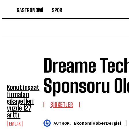
GASTRONOMİ
SPOR
Dreame Tech
SON HABERLER
Sponsoru Ol
Konut inşaat
firmaları
şikayetleri
ŞİRKETLER
yüzde 127
arttı
EkonomiHaberDergisi
EMLAK
AUTHOR: