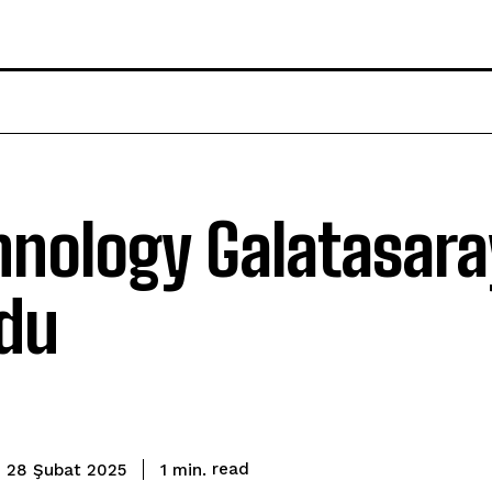
nology Galatasara
du
read
1
min.
28 Şubat 2025