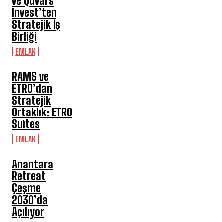
ve Quvars
Invest’ten
Stratejik İş
Birliği
EMLAK
RAMS ve
ETRO’dan
Stratejik
Ortaklık: ETRO
Suites
EMLAK
Anantara
Retreat
Çeşme
2030’da
Açılıyor