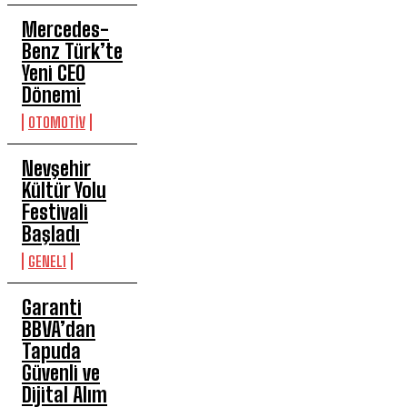
Mercedes-
Benz Türk’te
Yeni CEO
Dönemi
OTOMOTİV
Nevşehir
Kültür Yolu
Festivali
Başladı
GENEL1
Garanti
BBVA’dan
Tapuda
Güvenli ve
Dijital Alım