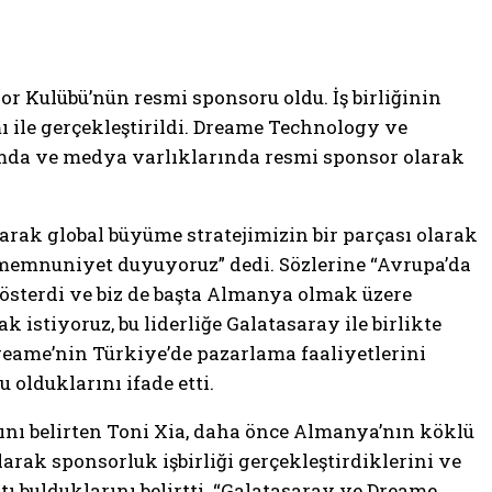
r Kulübü’nün resmi sponsoru oldu. İş birliğinin
 ile gerçekleştirildi. Dreame Technology ve
rmda ve medya varlıklarında resmi sponsor olarak
ak global büyüme stratejimizin bir parçası olarak
 memnuniyet duyuyoruz” dedi. Sözlerine “Avrupa’da
 gösterdi ve biz de başta Almanya olmak üzere
 istiyoruz, bu liderliğe Galatasaray ile birlikte
eame’nin Türkiye’de pazarlama faaliyetlerini
 olduklarını ifade etti.
ını belirten Toni Xia, daha önce Almanya’nın köklü
arak sponsorluk işbirliği gerçekleştirdiklerini ve
ı bulduklarını belirtti. “Galatasaray ve Dreame,