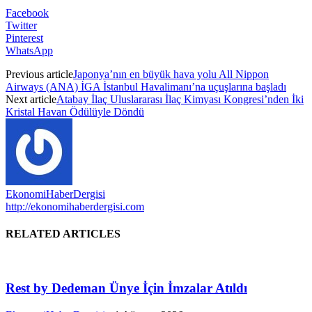
Facebook
Twitter
Pinterest
WhatsApp
Previous article
Japonya’nın en büyük hava yolu All Nippon
Airways (ANA) İGA İstanbul Havalimanı’na uçuşlarına başladı
Next article
Atabay İlaç Uluslararası İlaç Kimyası Kongresi’nden İki
Kristal Havan Ödülüyle Döndü
EkonomiHaberDergisi
http://ekonomihaberdergisi.com
RELATED ARTICLES
Rest by Dedeman Ünye İçin İmzalar Atıldı