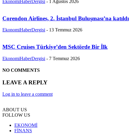
EkonomiHaberDergisi
-
1 Ağustos 2026
Corendon Airlines, 2. İstanbul Buluşması’na katıldı
EkonomiHaberDergisi
-
13 Temmuz 2026
MSC Cruises Türkiye’den Sektörde Bir İlk
EkonomiHaberDergisi
-
7 Temmuz 2026
NO COMMENTS
LEAVE A REPLY
Log in to leave a comment
ABOUT US
FOLLOW US
EKONOMİ
FİNANS