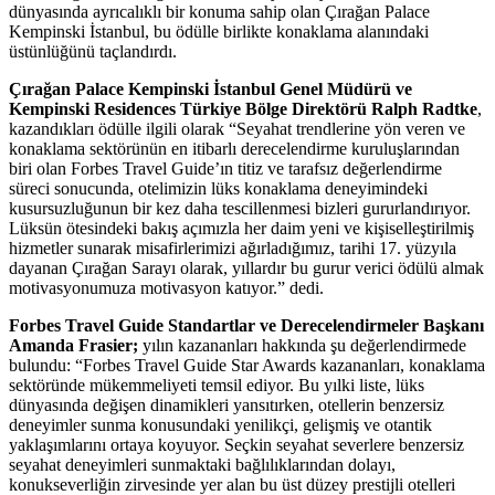
dünyasında ayrıcalıklı bir konuma sahip olan Çırağan Palace
Kempinski İstanbul, bu ödülle birlikte konaklama alanındaki
üstünlüğünü taçlandırdı.
Çırağan Palace Kempinski İstanbul Genel Müdürü ve
Kempinski Residences Türkiye Bölge Direktörü Ralph Radtke
,
kazandıkları ödülle ilgili olarak “Seyahat trendlerine yön veren ve
konaklama sektörünün en itibarlı derecelendirme kuruluşlarından
biri olan Forbes Travel Guide’ın titiz ve tarafsız değerlendirme
süreci sonucunda, otelimizin lüks konaklama deneyimindeki
kusursuzluğunun bir kez daha tescillenmesi bizleri gururlandırıyor.
Lüksün ötesindeki bakış açımızla her daim yeni ve kişiselleştirilmiş
hizmetler sunarak misafirlerimizi ağırladığımız, tarihi 17. yüzyıla
dayanan Çırağan Sarayı olarak, yıllardır bu gurur verici ödülü almak
motivasyonumuza motivasyon katıyor.” dedi.
Forbes Travel Guide Standartlar ve Derecelendirmeler Başkanı
Amanda Frasier;
yılın kazananları hakkında şu değerlendirmede
bulundu: “Forbes Travel Guide Star Awards kazananları, konaklama
sektöründe mükemmeliyeti temsil ediyor. Bu yılki liste, lüks
dünyasında değişen dinamikleri yansıtırken, otellerin benzersiz
deneyimler sunma konusundaki yenilikçi, gelişmiş ve otantik
yaklaşımlarını ortaya koyuyor. Seçkin seyahat severlere benzersiz
seyahat deneyimleri sunmaktaki bağlılıklarından dolayı,
konukseverliğin zirvesinde yer alan bu üst düzey prestijli otelleri