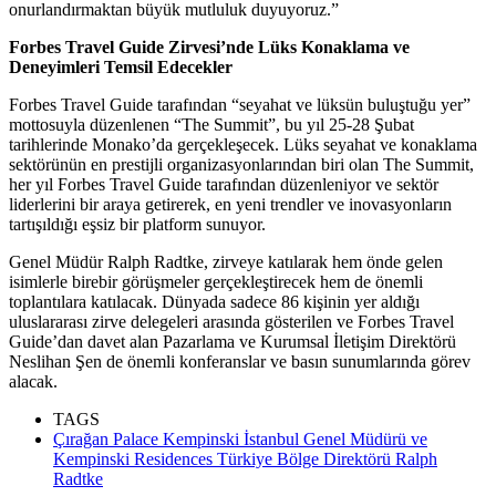
onurlandırmaktan büyük mutluluk duyuyoruz.”
Forbes Travel Guide Zirvesi’nde Lüks Konaklama ve
Deneyimleri Temsil Edecekler
Forbes Travel Guide tarafından “seyahat ve lüksün buluştuğu yer”
mottosuyla düzenlenen “The Summit”, bu yıl 25-28 Şubat
tarihlerinde Monako’da gerçekleşecek. Lüks seyahat ve konaklama
sektörünün en prestijli organizasyonlarından biri olan The Summit,
her yıl Forbes Travel Guide tarafından düzenleniyor ve sektör
liderlerini bir araya getirerek, en yeni trendler ve inovasyonların
tartışıldığı eşsiz bir platform sunuyor.
Genel Müdür Ralph Radtke, zirveye katılarak hem önde gelen
isimlerle birebir görüşmeler gerçekleştirecek hem de önemli
toplantılara katılacak. Dünyada sadece 86 kişinin yer aldığı
uluslararası zirve delegeleri arasında gösterilen ve Forbes Travel
Guide’dan davet alan Pazarlama ve Kurumsal İletişim Direktörü
Neslihan Şen de önemli konferanslar ve basın sunumlarında görev
alacak.
TAGS
Çırağan Palace Kempinski İstanbul Genel Müdürü ve
Kempinski Residences Türkiye Bölge Direktörü Ralph
Radtke